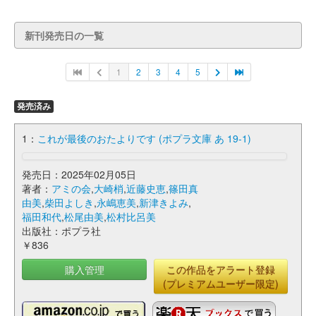
新刊発売日の一覧
1
2
3
4
5
発売済み
1：
これが最後のおたよりです (ポプラ文庫 あ 19-1)
発売日：2025年02月05日
著者：
アミの会
,
大崎梢
,
近藤史恵
,
篠田真
由美
,
柴田よしき
,
永嶋恵美
,
新津きよみ
,
福田和代
,
松尾由美
,
松村比呂美
出版社：ポプラ社
￥836
購入管理
この作品をアラート登録
(プレミアムユーザー限定)