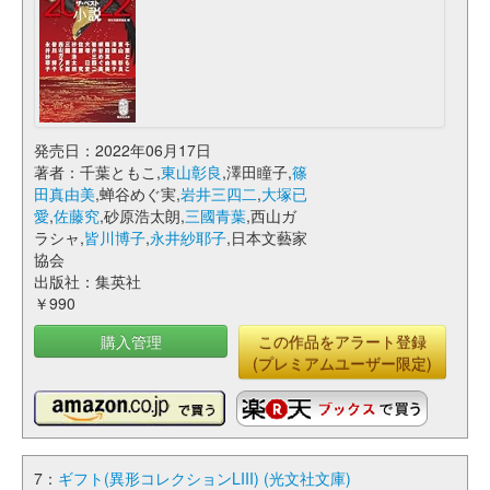
発売日：2022年06月17日
著者：千葉ともこ,
東山彰良
,澤田瞳子,
篠
田真由美
,蝉谷めぐ実,
岩井三四二
,
大塚已
愛
,
佐藤究
,砂原浩太朗,
三國青葉
,西山ガ
ラシャ,
皆川博子
,
永井紗耶子
,日本文藝家
協会
出版社：集英社
￥990
購入管理
この作品をアラート登録
(プレミアムユーザー限定)
7：
ギフト(異形コレクションLIII) (光文社文庫)