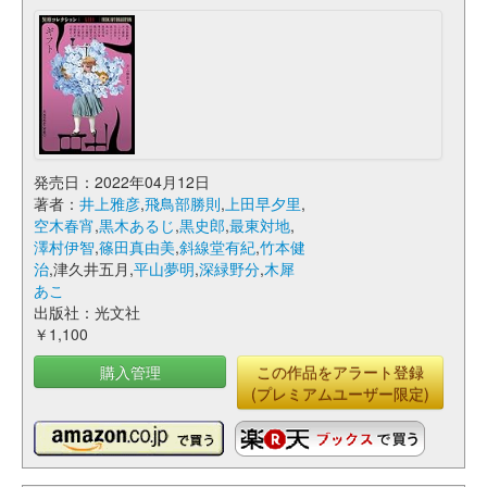
発売日：2022年04月12日
著者：
井上雅彦
,
飛鳥部勝則
,
上田早夕里
,
空木春宵
,
黒木あるじ
,
黒史郎
,
最東対地
,
澤村伊智
,
篠田真由美
,
斜線堂有紀
,
竹本健
治
,津久井五月,
平山夢明
,
深緑野分
,
木犀
あこ
出版社：光文社
￥1,100
購入管理
この作品をアラート登録
(プレミアムユーザー限定)