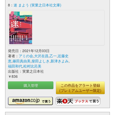
8：
迷 まよう (実業之日本社文庫)
発売日：2021年12月03日
著者：
アミの会
,
大沢在昌
,
乙一
,
近藤史
恵
,
篠田真由美
,
柴田よしき
,
新津きよみ
,
福田和代
,
松村比呂美
出版社：実業之日本社
￥836
購入管理
この作品をアラート登録
(プレミアムユーザー限定)