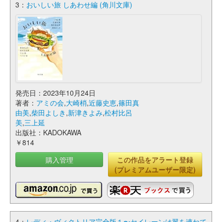
3：
おいしい旅 しあわせ編 (角川文庫)
発売日：2023年10月24日
著者：
アミの会
,
大崎梢
,
近藤史恵
,
篠田真
由美
,
柴田よしき
,
新津きよみ
,
松村比呂
美
,
三上延
出版社：KADOKAWA
￥814
購入管理
この作品をアラート登録
(プレミアムユーザー限定)
4：
レディ・ヴィクトリア完全版１〜セイレーンは翼を連ねて