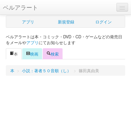
ベルアラート
ベルアラートとは
アプリ
新規登録
ログイン
ヘルプ
ベルアラートは本・コミック・DVD・CD・ゲームなどの発売日
新規登録
をメールや
アプリ
にてお知らせします
ログイン
本
映画
検索
Myカレンダー
本
>
小説：著者５０音順（し）
>
篠田真由美
購入管理
Myシェルフ
プレミアム