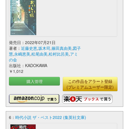
発売日：2022年07月21日
著者：
近藤史恵
,
坂木司
,
篠田真由美
,
図子
慧
,
永嶋恵美
,
松尾由美
,
松村比呂美
,
アミ
の会
出版社：KADOKAWA
￥1,012
購入管理
この作品をアラート登録
(プレミアムユーザー限定)
6：
時代小説 ザ・ベスト2022 (集英社文庫)