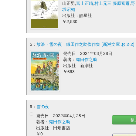
山正男,
富士正晴
,
村上元三
,
藤原審爾
,
野
坂昭如
出版社：皓星社
￥2,530
5：
放浪・雪の夜：織田作之助傑作集 (新潮文庫 お 2-2)
発売日：2024年03月28日
著者：
織田作之助
出版社：新潮社
￥693
6：
雪の夜
発売日：2022年04月28日
購
著者：
織田作之助
出版社：田畑書店
￥0