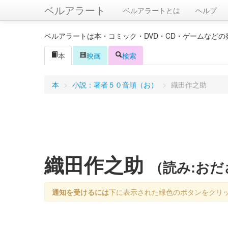
ベルアラート
ベルアラートとは
ヘルプ
ベルアラートは本・コミック・DVD・CD・ゲームなど
本
映画
検索
本
>
小説：著者５０音順（お）
>
織田作之助
織田作之助
（読み:お
通知を受けるには
下に表示された緑色のボタンをクリ