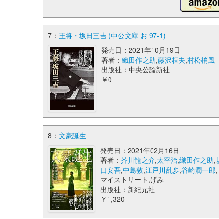
7：
王将・坂田三吉 (中公文庫 お 97-1)
発売日：2021年10月19日
著者：
織田作之助
,
藤沢桓夫
,
村松梢風
出版社：中央公論新社
￥0
8：
文豪誕生
発売日：2021年02月16日
著者：
芥川龍之介
,
太宰治
,
織田作之助
,
口安吾
,
中島敦
,
江戸川乱歩
,
谷崎潤一郎
,
マイストリート,げみ
出版社：新紀元社
￥1,320