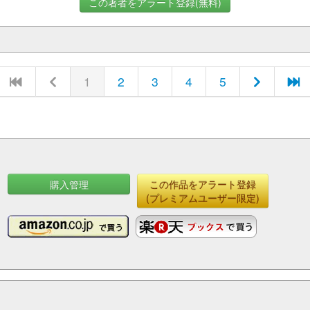
この著者をアラート登録(無料)
1
2
3
4
5
購入管理
この作品をアラート登録
(プレミアムユーザー限定)