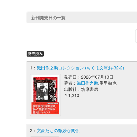
新刊発売日の一覧
発売済み
1：
織田作之助コレクション (ちくま文庫お-32-2)
発売日：2026年07月13日
著者：
織田作之助
,重里徹也
出版社：筑摩書房
￥1,210
2：
文豪たちの微妙な関係