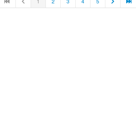
1
2
3
4
5
) ベルアラート |
利用規約
|
個人情報保護方針
|
会社概要
|
お問い合わせ