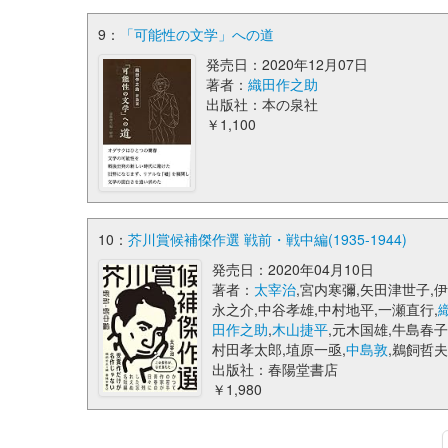
9：
「可能性の文学」への道
発売日：2020年12月07日
著者：
織田作之助
出版社：本の泉社
￥1,100
10：
芥川賞候補傑作選 戦前・戦中編(1935-1944)
発売日：2020年04月10日
著者：
太宰治
,宮内寒彌,矢田津世子,
永之介,中谷孝雄,中村地平,一瀬直行,
田作之助
,
木山捷平
,元木国雄,牛島春子
村田孝太郎,埴原一亟,
中島敦
,鵜飼哲
出版社：春陽堂書店
￥1,980