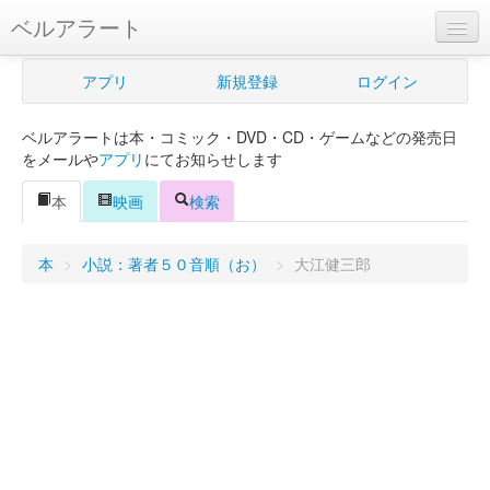
ベルアラート
ベルアラートとは
アプリ
新規登録
ログイン
ヘルプ
ベルアラートは本・コミック・DVD・CD・ゲームなどの発売日
新規登録
をメールや
アプリ
にてお知らせします
ログイン
本
映画
検索
Myカレンダー
本
>
小説：著者５０音順（お）
>
大江健三郎
購入管理
Myシェルフ
プレミアム