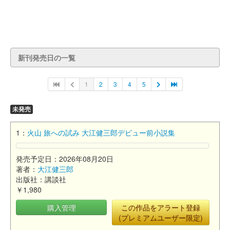
新刊発売日の一覧
1
2
3
4
5
未発売
1：
火山 旅への試み 大江健三郎デビュー前小説集
発売予定日：2026年08月20日
著者：
大江健三郎
出版社：講談社
￥1,980
購入管理
この作品をアラート登録
(プレミアムユーザー限定)