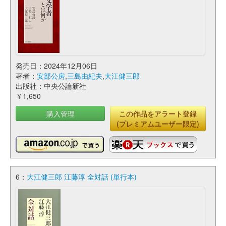
発売日：2024年12月06日
著者：
安部公房
,
三島由紀夫
,
大江健三郎
出版社：中央公論新社
￥1,650
購入管理
この作品をアラート登録
(プレミアムユーザー限定)
6：
大江健三郎 江藤淳 全対話 (単行本)