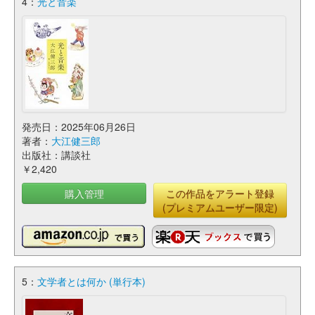
4：
光と音楽
発売日：2025年06月26日
著者：
大江健三郎
出版社：講談社
￥2,420
購入管理
この作品をアラート登録
(プレミアムユーザー限定)
5：
文学者とは何か (単行本)