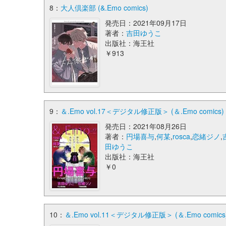
8：
大人倶楽部 (&.Emo comics)
発売日：2021年09月17日
著者：
吉田ゆうこ
出版社：海王社
￥913
9：
＆.Emo vol.17＜デジタル修正版＞ (＆.Emo comics)
発売日：2021年08月26日
著者：
円場喜与
,
何某
,
rosca
,
恋緒ジノ
,
田ゆうこ
出版社：海王社
￥0
10：
＆.Emo vol.11＜デジタル修正版＞ (＆.Emo comics