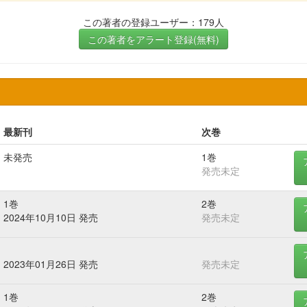
この著者の登録ユーザー：179人
この著者をアラート登録(無料)
最新刊
次巻
未発売
1巻
発売未定
1巻
2巻
2024年10月10日 発売
発売未定
2023年01月26日 発売
発売未定
1巻
2巻