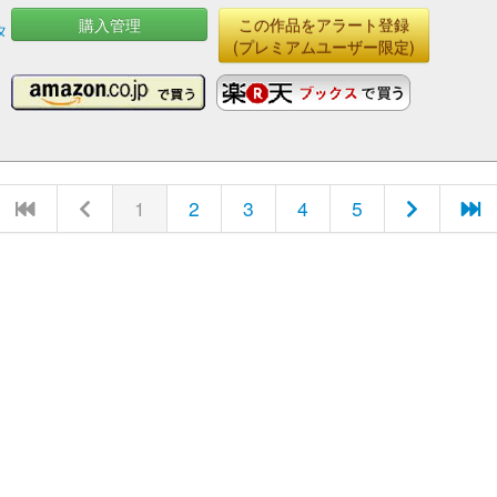
購入管理
この作品をアラート登録
タ
(プレミアムユーザー限定)
1
2
3
4
5