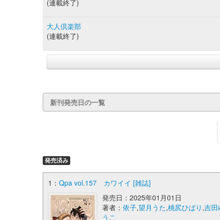
(連載終了)
大人倶楽部
(連載終了)
新刊発売日の一覧
発売済み
1：
Qpa vol.157 カワイイ [雑誌]
発売日：2025年01月01日
著者：
依子
,
望月うた
,
桃尻ひばり
,
吉田
うこ