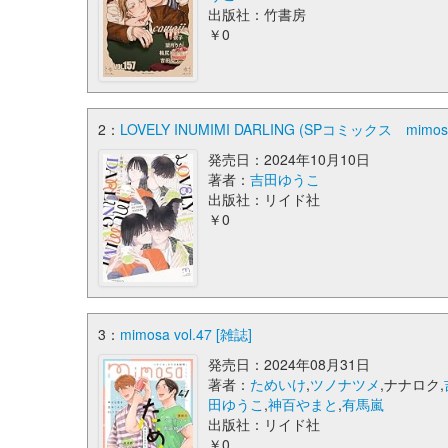
出版社：竹書房
￥0
2：
LOVELY INUMIMI DARLING (SPコミックス mimos
発売日：2024年10月10日
著者：
吉田ゆうこ
出版社：リイド社
￥0
3：
mimosa vol.47 [雑誌]
発売日：2024年08月31日
著者：
ためいけ
,
ツノナツメ
,ナナロク,
田ゆうこ
,
神百やまと
,
有馬嵐
出版社：リイド社
￥0