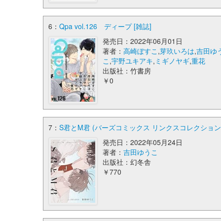
6：
Qpa vol.126 ディープ [雑誌]
発売日：2022年06月01日
著者：
高崎ぼすこ
,
芽玖いろは
,
吉田ゆ
こ
,
宇野ユキアキ
,
ミギノヤギ
,
重花
出版社：竹書房
￥0
7：
S君とM君 (バーズコミックス リンクスコレクション
発売日：2022年05月24日
著者：
吉田ゆうこ
出版社：幻冬舎
￥770