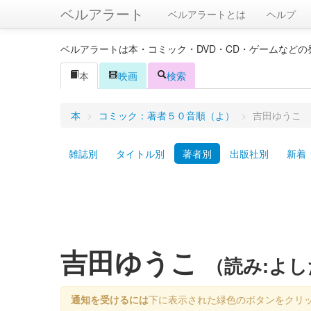
ベルアラート
ベルアラートとは
ヘルプ
ベルアラートは本・コミック・DVD・CD・ゲームなど
本
映画
検索
本
>
コミック：著者５０音順（よ）
>
吉田ゆうこ
雑誌別
タイトル別
著者別
出版社別
新着
吉田ゆうこ
（読み:よ
通知を受けるには
下に表示された緑色のボタンをクリ