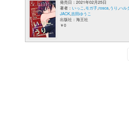
発売日：2021年02月25日
著者：
いっこ
,
モガ子
,
rosca
,
うり
,
ハル
JACK
,
吉田ゆうこ
出版社：海王社
￥0