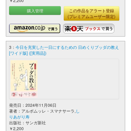
￥2,200
購入管理
この作品をアラート登録
(プレミアムユーザー限定)
3：
今日を充実した一日にするための 日めくりブッダの教え
[ワイド版] ([実用品])
発売日：2024年11月06日
著者：アルボムッレ・スマナサーラ,
し
りあがり寿
出版社：サンガ新社
￥2,200