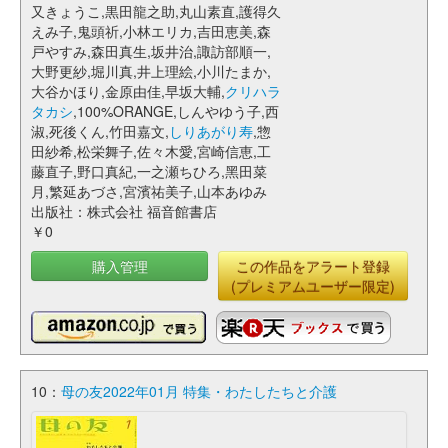
又きょうこ,黒田龍之助,丸山素直,護得久
えみ子,鬼頭祈,小林エリカ,吉田恵美,森
戸やすみ,森田真生,坂井治,諏訪部順一,
大野更紗,堀川真,井上理絵,小川たまか,
大谷かほり,金原由佳,早坂大輔,
クリハラ
タカシ
,100%ORANGE,しんやゆう子,西
淑,死後くん,竹田嘉文,
しりあがり寿
,惣
田紗希,松栄舞子,佐々木愛,宮崎信恵,工
藤直子,野口真紀,一之瀬ちひろ,黑田菜
月,繁延あづさ,宮濱祐美子,山本あゆみ
出版社：株式会社 福音館書店
￥0
購入管理
この作品をアラート登録
(プレミアムユーザー限定)
10：
母の友2022年01月 特集・わたしたちと介護