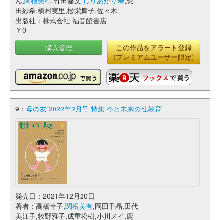
ん,
関根美有
,竹田嘉文,
しりあがり寿
,惣
田紗希,橋村実里,松栄舞子,佐々木
出版社：株式会社 福音館書店
￥0
購入管理
この作品をアラート登録
(プレミアムユーザー限定)
9：
母の友 2022年2月号 特集 今と未来の性教育
発売日：2021年12月20日
著者：高橋幸子,
関根美有
,岡田千晶,田代
美江子,牧野雅子,成重松樹,小川メイ,鹿