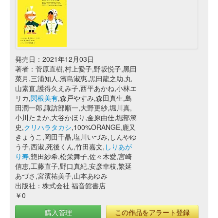
発売日：2021年12月03日
著者：菅原直樹,村上愛子,野坂悦子,黑田
菜月,三浦知人,濱島淑惠,黒田龍之助,丸
山素直,護得久えみ子,西平あかね,小林エ
リカ,
関根美有
,森戸やすみ,森田真生,島
田潤一郎,諏訪部順一,大野更紗,堀川真,
小川たまか,大谷かほり,金原由佳,堀部篤
史,
クリハラタカシ
,100%ORANGE,鹿又
きょうこ,岡田千晶,塩川いづみ,しんやゆ
う子,西淑,死後くん,竹田嘉文,
しりあが
り寿
,惣田紗希,松栄舞子,佐々木愛,宮崎
信恵,工藤直子,野口真紀,安彦幸枝,繁延
あづさ,宮濱祐美子,山本あゆみ
出版社：株式会社 福音館書店
￥0
購入管理
この作品をアラート登録