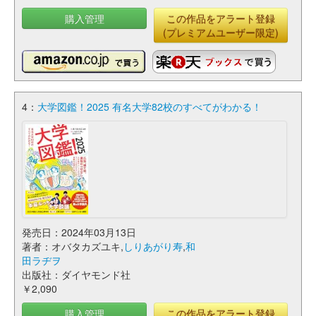
購入管理
この作品をアラート登録
(プレミアムユーザー限定)
4：
大学図鑑！2025 有名大学82校のすべてがわかる！
発売日：2024年03月13日
著者：オバタカズユキ,
しりあがり寿
,
和
田ラヂヲ
出版社：ダイヤモンド社
￥2,090
購入管理
この作品をアラート登録