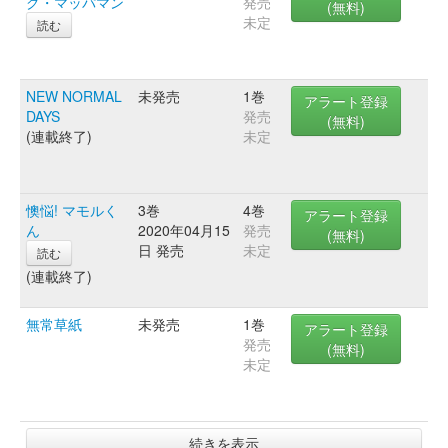
グ・マッパマン
発売
(無料)
未定
読む
NEW NORMAL
未発売
1巻
アラート登録
DAYS
発売
(無料)
(連載終了)
未定
懊悩! マモルく
3巻
4巻
アラート登録
ん
2020年04月15
発売
(無料)
日 発売
未定
読む
(連載終了)
無常草紙
未発売
1巻
アラート登録
発売
(無料)
未定
続きを表示