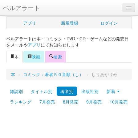
ベルアラート
ベルアラートとは
アプリ
新規登録
ログイン
ヘルプ
ベルアラートは本・コミック・DVD・CD・ゲームなどの発売日
新規登録
をメールや
アプリ
にてお知らせします
ログイン
本
映画
検索
Myカレンダー
本
>
コミック：著者５０音順（し）
>
しりあがり寿
購入管理
雑誌別
タイトル別
著者別
出版社別
新着
Myシェルフ
ランキング
7月発売
8月発売
9月発売
10月発売
プレミアム