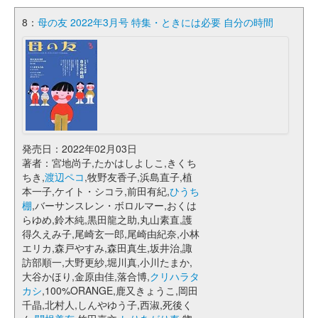
8：
母の友 2022年3月号 特集・ときには必要 自分の時間
発売日：2022年02月03日
著者：宮地尚子,たかはしよしこ,きくち
ちき,
渡辺ペコ
,牧野友香子,浜島直子,植
本一子,ケイト・シコラ,前田有紀,
ひうち
棚
,バーサンスレン・ボロルマー,おくは
らゆめ,鈴木純,黒田龍之助,丸山素直,護
得久えみ子,尾崎玄一郎,尾崎由紀奈,小林
エリカ,森戸やすみ,森田真生,坂井治,諏
訪部順一,大野更紗,堀川真,小川たまか,
大谷かほり,金原由佳,落合博,
クリハラタ
カシ
,100%ORANGE,鹿又きょうこ,岡田
千晶,北村人,しんやゆう子,西淑,死後く