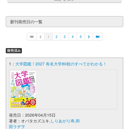
新刊発売日の一覧
1
2
3
4
5
発売済み
1：
大学図鑑！2027 有名大学80校のすべてがわかる！
発売日：2026年04月15日
著者：オバタカズユキ,
しりあがり寿
,
和
田ラヂヲ