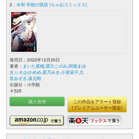
2：
令和 学校の怪談 (ちゃおコミックス)
発売日：2022年12月26日
著者：
まいた菜穂
,
環方このみ
,
阿南まゆ
き
,
いわおかめめ
,
星乃みき
,
小室栄子
,
久
世みずき
,
坂元勲
出版社：小学館
￥528
購入管理
この作品をアラート登録
(プレミアムユーザー限定)