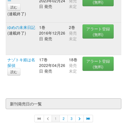
ー
2023年02月24
発売
(無料)
日 発売
未定
読む
(連載終了)
ゆめの未来日記
1巻
2巻
アラート登録
(連載終了)
2016年12月26
発売
(無料)
日 発売
未定
ナゾトキ姫は名
17巻
18巻
アラート登録
探偵
2022年04月26
発売
(無料)
日 発売
未定
読む
新刊発売日の一覧
1
2
3