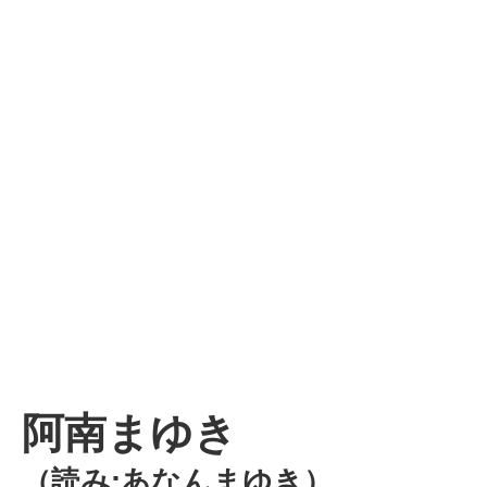
阿南まゆき
（読み:あなんまゆき）