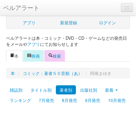
ベルアラート
ベルアラートとは
アプリ
新規登録
ログイン
ヘルプ
ベルアラートは本・コミック・DVD・CD・ゲームなどの発売日
新規登録
をメールや
アプリ
にてお知らせします
ログイン
本
映画
検索
Myカレンダー
本
>
コミック：著者５０音順（あ）
>
阿南まゆき
購入管理
雑誌別
タイトル別
著者別
出版社別
新着
Myシェルフ
ランキング
7月発売
8月発売
9月発売
10月発売
プレミアム