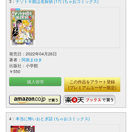
3：
ナゾトキ姫は名探偵 (17) (ちゃおコミックス)
発売日：2022年04月26日
著者：
阿南まゆき
出版社：小学館
￥550
購入管理
この作品をアラート登録
(プレミアムユーザー限定)
4：
本当に怖いおとぎ話 (ちゃおコミックス)