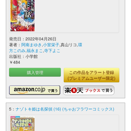
発売日：2022年04月26日
著者：
阿南まゆき
,
小室栄子
,真山リコ,
環
方このみ
,
福永まこ
,
寺下よこ
出版社：小学館
￥484
購入管理
この作品をアラート登録
(プレミアムユーザー限定)
5：
ナゾトキ姫は名探偵 (16) (ちゃおフラワーコミックス)