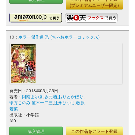
(プレミアムユーザー限定)
10：
ホラー傑作選 恐 (ちゃおホラーコミックス)
発売日：2018年05月25日
著者：
阿南まゆき
,
坂元勲
,
おりとかほり
,
環方このみ
,
笹木一二三
,
辻永ひつじ
,
牧原
若菜
出版社：小学館
￥0
購入管理
この作品をアラート登録