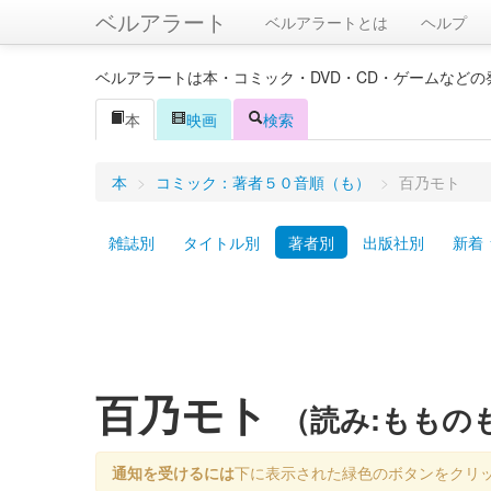
ベルアラート
ベルアラートとは
ヘルプ
ベルアラートは本・コミック・DVD・CD・ゲームなど
本
映画
検索
本
>
コミック：著者５０音順（も）
>
百乃モト
雑誌別
タイトル別
著者別
出版社別
新着
百乃モト
（読み:ももの
通知を受けるには
下に表示された緑色のボタンをクリ