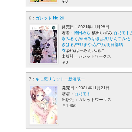
￥0
6：
ガレット No.20
発売日：2021年11月28日
著者：
袴田めら
,橘田いずみ,
百乃モト
,
永みるく
,
寄田みゆき
,
浜野りんご
,
やと
きはる
,
中野まや花
,
杏乃
,
明日部結
衣
,pen,はーみん,みるこ
出版社：ガレットワークス
￥0
7：
キミ恋リミットー新装版ー
発売日：2021年11月21日
著者：
百乃モト
出版社：ガレットワークス
￥1,650