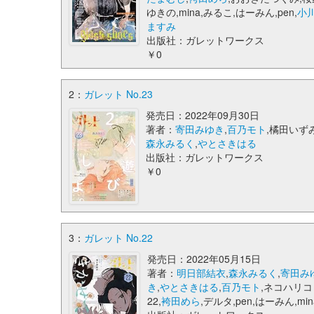
ゆきの,mina,みるこ,はーみん,pen,
小
ますみ
出版社：ガレットワークス
￥0
2：
ガレット No.23
発売日：2022年09月30日
著者：
寄田みゆき
,
百乃モト
,橘田いずみ
森永みるく
,
やとさきはる
出版社：ガレットワークス
￥0
3：
ガレット No.22
発売日：2022年05月15日
著者：
明日部結衣
,
森永みるく
,
寄田み
き
,
やとさきはる
,
百乃モト
,ネコハリコ
22,
袴田めら
,デルタ,pen,はーみん,min