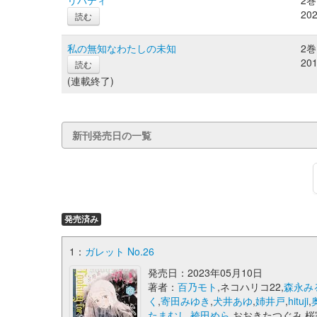
リバティ
2巻
20
読む
私の無知なわたしの未知
2巻
20
読む
(連載終了)
新刊発売日の一覧
発売済み
1：
ガレット No.26
発売日：2023年05月10日
著者：
百乃モト
,ネコハリコ22,
森永み
く
,
寄田みゆき
,
犬井あゆ
,
姉井戸
,
hituji
,
たまむし
,
袴田めら
,おおきたつぐみ,桜