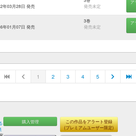
3巻
ア
22年03月28日 発売
発売未定
3巻
ア
16年01月07日 発売
発売未定
1
2
3
4
5
購入管理
この作品をアラート登録
る
(プレミアムユーザー限定)
奥
家