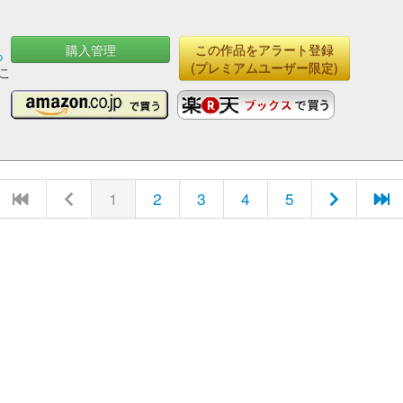
購入管理
この作品をアラート登録
あ
(プレミアムユーザー限定)
こ
1
2
3
4
5