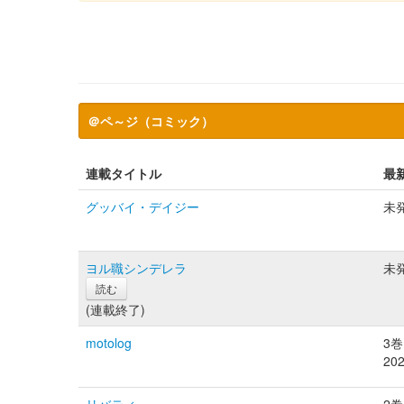
＠ペ～ジ（コミック）
連載タイトル
最
グッバイ・デイジー
未
ヨル職シンデレラ
未
読む
(連載終了)
motolog
3巻
20