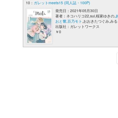
10：
ガレットmeets15 (同人誌・100P)
発売日：2021年05月30日
著者：ネコハリコ22,sui,桜家ゆきの,
おと響
,
百乃モト
,おおきたつぐみ,みる
出版社：ガレットワークス
￥0