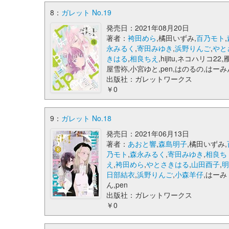
8：
ガレット No.19
発売日：2021年08月20日
著者：
袴田めら
,橘田いずみ,
百乃モト
,
永みるく
,
寄田みゆき
,
浜野りんご
,
やと
きはる
,
相良ちえ
,hijitu,ネコハリコ22,
屋雪袮,小宮ゆと,pen,はのるの,はーみ
出版社：ガレットワークス
￥0
9：
ガレット No.18
発売日：2021年06月13日
著者：
あおと響
,
森島明子
,橘田いずみ,
乃モト
,
森永みるく
,
寄田みゆき
,
相良ち
え
,
袴田めら
,
やとさきはる
,
山田酉子
,
日部結衣
,
浜野りんご
,
小森羊仔
,はーみ
ん,pen
出版社：ガレットワークス
￥0