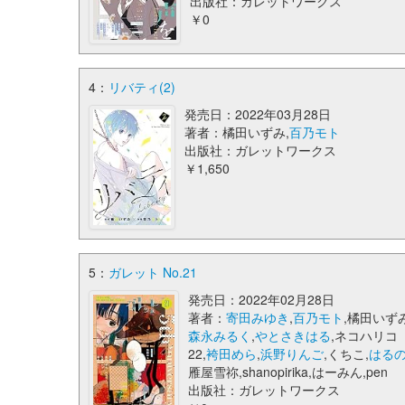
出版社：ガレットワークス
￥0
4：
リバティ(2)
発売日：2022年03月28日
著者：橘田いずみ,
百乃モト
出版社：ガレットワークス
￥1,650
5：
ガレット No.21
発売日：2022年02月28日
著者：
寄田みゆき
,
百乃モト
,橘田いずみ
森永みるく
,
やとさきはる
,ネコハリコ
22,
袴田めら
,
浜野りんご
,くちこ,
はる
雁屋雪祢,shanopirika,はーみん,pen
出版社：ガレットワークス