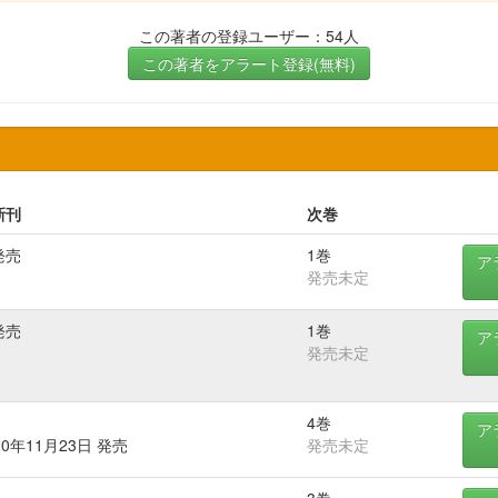
この著者の登録ユーザー：54人
この著者をアラート登録(無料)
新刊
次巻
発売
1巻
ア
発売未定
発売
1巻
ア
発売未定
4巻
ア
20年11月23日 発売
発売未定