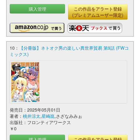
購入管理
この作品をアラート登録
(プレミアムユーザー限定)
10：
【分冊版】ネトオク男の楽しい異世界貿易 第9話 (FWコ
ミックス)
発売日：2025年05月01日
著者：
桃井涼太
,
星崎崑
,さざなみみぉ
出版社：フロンティアワークス
￥0
購入管理
この作品をアラート登録