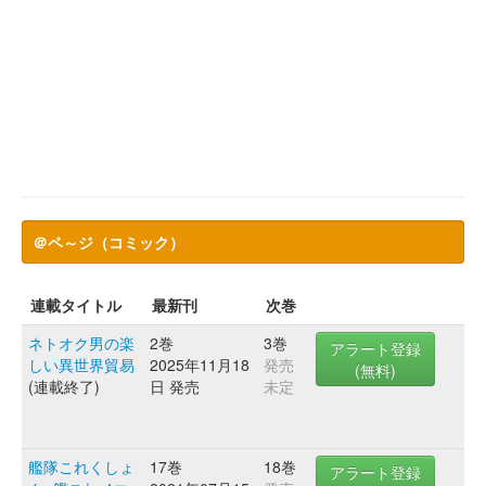
＠ペ～ジ（コミック）
連載タイトル
最新刊
次巻
ネトオク男の楽
2巻
3巻
アラート登録
しい異世界貿易
2025年11月18
発売
(無料)
(連載終了)
日 発売
未定
艦隊これくしょ
17巻
18巻
アラート登録