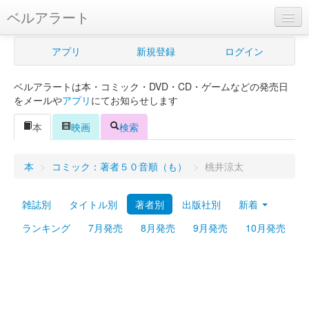
ベルアラート
ベルアラートとは
アプリ
新規登録
ログイン
ヘルプ
ベルアラートは本・コミック・DVD・CD・ゲームなどの発売日
新規登録
をメールや
アプリ
にてお知らせします
ログイン
本
映画
検索
Myカレンダー
本
>
コミック：著者５０音順（も）
>
桃井涼太
購入管理
雑誌別
タイトル別
著者別
出版社別
新着
Myシェルフ
ランキング
7月発売
8月発売
9月発売
10月発売
プレミアム