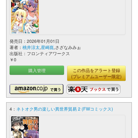
発売日：2026年01月01日
著者：
桃井涼太
,
星崎崑
,さざなみみぉ
出版社：フロンティアワークス
￥0
購入管理
この作品をアラート登録
(プレミアムユーザー限定)
4：
ネトオク男の楽しい異世界貿易 2 (FWコミックス)