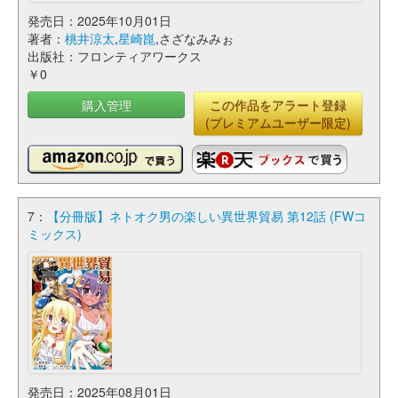
発売日：2025年10月01日
著者：
桃井涼太
,
星崎崑
,さざなみみぉ
出版社：フロンティアワークス
￥0
購入管理
この作品をアラート登録
(プレミアムユーザー限定)
7：
【分冊版】ネトオク男の楽しい異世界貿易 第12話 (FWコ
ミックス)
発売日：2025年08月01日