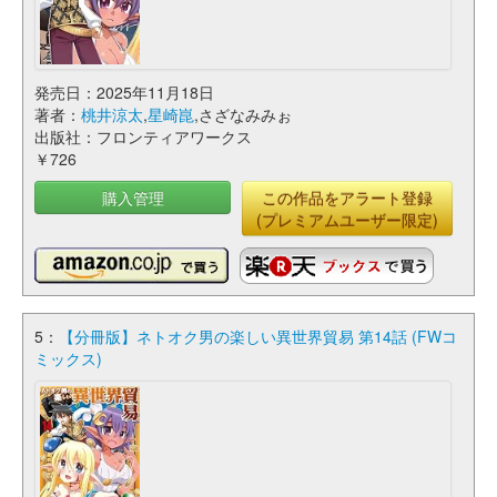
発売日：2025年11月18日
著者：
桃井涼太
,
星崎崑
,さざなみみぉ
出版社：フロンティアワークス
￥726
購入管理
この作品をアラート登録
(プレミアムユーザー限定)
5：
【分冊版】ネトオク男の楽しい異世界貿易 第14話 (FWコ
ミックス)