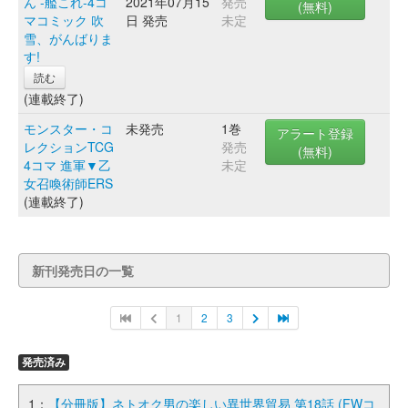
ん -艦これ-4コ
2021年07月15
発売
(無料)
マコミック 吹
日 発売
未定
雪、がんばりま
す!
読む
(連載終了)
モンスター・コ
未発売
1巻
アラート登録
レクションTCG
発売
(無料)
4コマ 進軍▼乙
未定
女召喚術師ERS
(連載終了)
新刊発売日の一覧
1
2
3
発売済み
1：
【分冊版】ネトオク男の楽しい異世界貿易 第18話 (FWコ