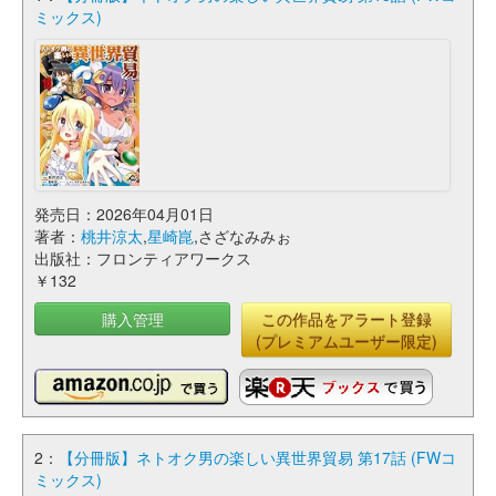
ミックス)
発売日：2026年04月01日
著者：
桃井涼太
,
星崎崑
,さざなみみぉ
出版社：フロンティアワークス
￥132
購入管理
この作品をアラート登録
(プレミアムユーザー限定)
2：
【分冊版】ネトオク男の楽しい異世界貿易 第17話 (FWコ
ミックス)