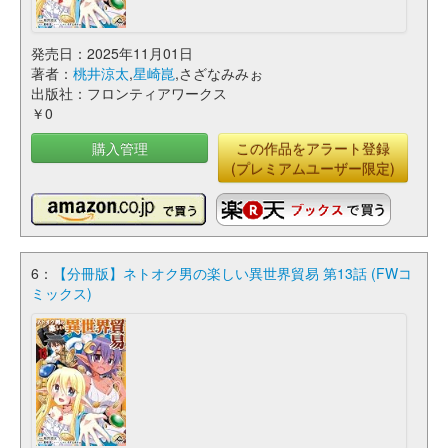
発売日：2025年11月01日
著者：
桃井涼太
,
星崎崑
,さざなみみぉ
出版社：フロンティアワークス
￥0
購入管理
この作品をアラート登録
(プレミアムユーザー限定)
6：
【分冊版】ネトオク男の楽しい異世界貿易 第13話 (FWコ
ミックス)