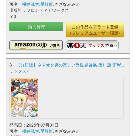
著者：
桃井涼太
,
星崎崑
,さざなみみぉ
出版社：フロンティアワークス
￥0
購入管理
この作品をアラート登録
(プレミアムユーザー限定)
8：
【分冊版】ネトオク男の楽しい異世界貿易 第11話 (FWコ
ミックス)
発売日：2025年07月01日
著者：
桃井涼太
,
星崎崑
,さざなみみぉ