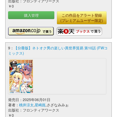
出版社：フロンティアワークス
￥0
購入管理
この作品をアラート登録
(プレミアムユーザー限定)
9：
【分冊版】ネトオク男の楽しい異世界貿易 第10話 (FWコ
ミックス)
発売日：2025年06月01日
著者：
桃井涼太
,
星崎崑
,さざなみみぉ
出版社：フロンティアワークス
￥0