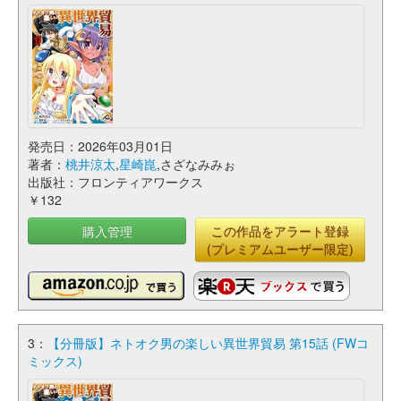
発売日：2026年03月01日
著者：
桃井涼太
,
星崎崑
,さざなみみぉ
出版社：フロンティアワークス
￥132
購入管理
この作品をアラート登録
(プレミアムユーザー限定)
3：
【分冊版】ネトオク男の楽しい異世界貿易 第15話 (FWコ
ミックス)