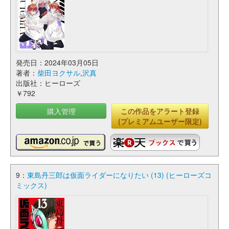
発売日：2024年03月05日
著者：
柴田ヨクサル
,
沢真
出版社：ヒーローズ
￥792
購入管理
この作品をアラート登録
(プレミアムユーザー限定)
9：
東島丹三郎は仮面ライダーになりたい (13) (ヒーローズコ
ミックス)