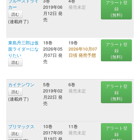
ブルーストライ
3巻
4巻
アラート登
カー
2019年06
発売未定
録
月12日 発
読む
(無料)
売
(連載終了)
東島丹三郎は仮
18巻
19巻
アラート登
面ライダーにな
2026年05
2026年10月07
録
りたい
月07日 発
日頃 発売予想
(無料)
売
読む
カイテンワン
5巻
6巻
アラート登
2019年02
発売未定
読む
録
月22日 発
(無料)
(連載終了)
売
プリマックス
10巻
11巻
アラート登
2017年05
発売未定
読む
録
月19日 発