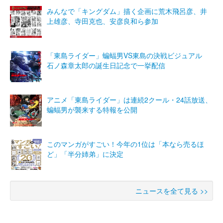
みんなで「キングダム」描く企画に荒木飛呂彦、井
上雄彦、寺田克也、安彦良和ら参加
「東島ライダー」蝙蝠男VS東島の決戦ビジュアル
石ノ森章太郎の誕生日記念で一挙配信
アニメ「東島ライダー」は連続2クール・24話放送、
蝙蝠男が襲来する特報を公開
このマンガがすごい！今年の1位は「本なら売るほ
ど」「半分姉弟」に決定
ニュースを全て見る >>