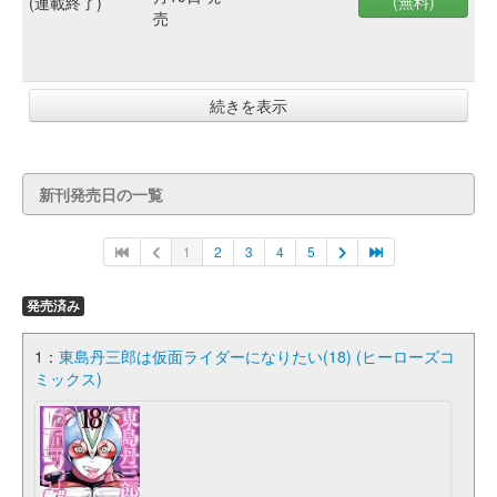
(無料)
(連載終了)
売
続きを表示
新刊発売日の一覧
1
2
3
4
5
発売済み
1：
東島丹三郎は仮面ライダーになりたい(18) (ヒーローズコ
ミックス)