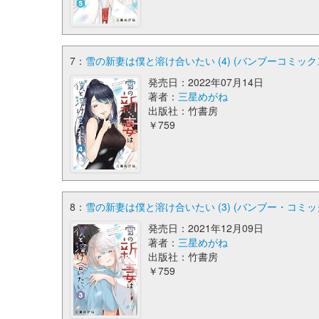
7：
雪の新妻は僕と溶け合いたい (4) (バンブーコミック
発売日：2022年07月14日
著者：
三星めがね
出版社：竹書房
￥759
8：
雪の新妻は僕と溶け合いたい (3) (バンブー・コミッ
発売日：2021年12月09日
著者：
三星めがね
出版社：竹書房
￥759