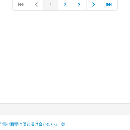
1
2
3
「雪の新妻は僕と溶け合いたい」1巻