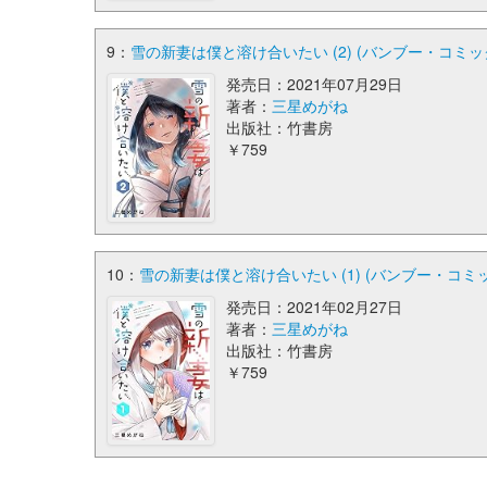
9：
雪の新妻は僕と溶け合いたい (2) (バンブー・コミッ
発売日：2021年07月29日
著者：
三星めがね
出版社：竹書房
￥759
10：
雪の新妻は僕と溶け合いたい (1) (バンブー・コミ
発売日：2021年02月27日
著者：
三星めがね
出版社：竹書房
￥759