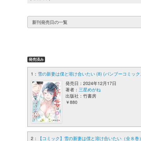
新刊発売日の一覧
発売済み
1：
雪の新妻は僕と溶け合いたい (8) (バンブーコミック
発売日：2024年12月17日
著者：
三星めがね
出版社：竹書房
￥880
2：
【コミック】雪の新妻は僕と溶け合いたい（全８巻