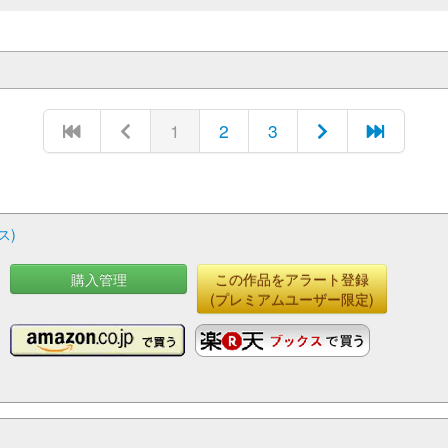
1
2
3
ス)
購入管理
この作品をアラート登録
(プレミアムユーザー限定)
）