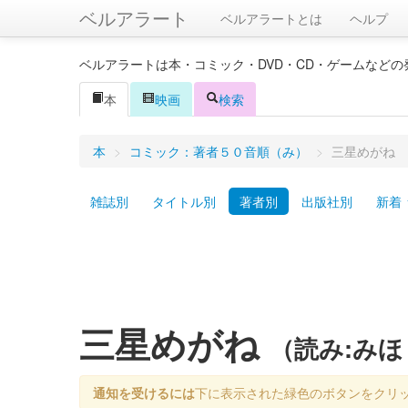
ベルアラート
ベルアラートとは
ヘルプ
ベルアラートは本・コミック・DVD・CD・ゲームなど
本
映画
検索
本
>
コミック：著者５０音順（み）
>
三星めがね
雑誌別
タイトル別
著者別
出版社別
新着
三星めがね
（読み:み
通知を受けるには
下に表示された緑色のボタンをクリ