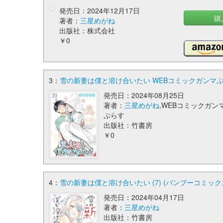
発売日：2024年12月17日
購
著者：
三星めがね
出版社：株式会社
￥0
3：
雪の新妻は僕と溶け合いたい WEBコミックガンマぷ
発売日：2024年08月25日
著者：
三星めがね
,WEBコミックガン
ぷらす
出版社：竹書房
￥0
4：
雪の新妻は僕と溶け合いたい (7) (バンブーコミック
発売日：2024年04月17日
著者：
三星めがね
出版社：竹書房