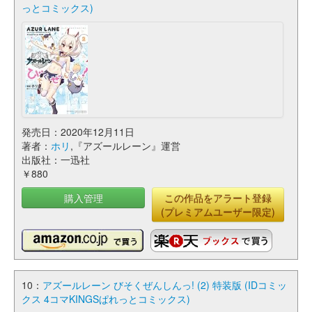
っとコミックス)
発売日：2020年12月11日
著者：
ホリ
,『アズールレーン』運営
出版社：一迅社
￥880
購入管理
この作品をアラート登録
(プレミアムユーザー限定)
10：
アズールレーン びそくぜんしんっ! (2) 特装版 (IDコミッ
クス 4コマKINGSぱれっとコミックス)