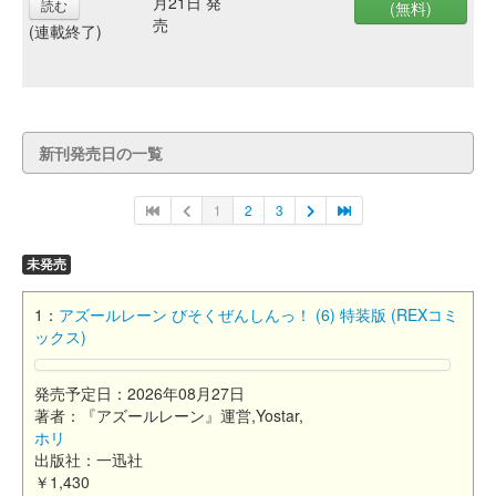
月21日 発
読む
(無料)
売
(連載終了)
新刊発売日の一覧
1
2
3
未発売
1：
アズールレーン びそくぜんしんっ！ (6) 特装版 (REXコミ
ックス)
発売予定日：2026年08月27日
著者：『アズールレーン』運営,Yostar,
ホリ
出版社：一迅社
￥1,430