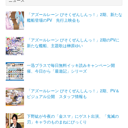
ニュース
「アズールレーン びそくぜんしんっ！」2期、新たな
艦船登場のPV 先行上映会も
「アズールレーン びそくぜんしんっ！」2期のPVに
新たな艦船、主題歌は榊原ゆい
一迅プラスで毎日無料イッキ読みキャンペーン開
催、今日から「最遊記」シリーズ
「アズールレーン びそくぜんしんっ！」2期、PV＆
ビジュアル公開 スタッフ情報も
下野紘が今夜の「金スマ」にゲスト出演、「鬼滅の
刃」キャラのものまねにびっくり