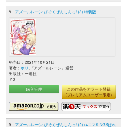
8：
アズールレーン びそくぜんしんっ! (3) 特装版
発売日：2021年10月21日
著者：
ホリ
,『アズールレーン』運営
出版社：一迅社
￥0
購入管理
この作品をアラート登録
(プレミアムユーザー限定)
9：
アズールレーン びそくぜんしんっ! (2) (4コマKINGSぱれ