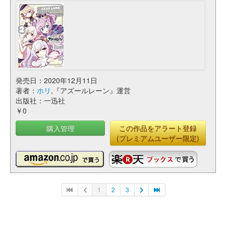
発売日：2020年12月11日
著者：
ホリ
,『アズールレーン』運営
出版社：一迅社
￥0
購入管理
この作品をアラート登録
(プレミアムユーザー限定)
1
2
3