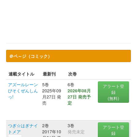
＠ペ～ジ（コミック）
連載タイトル
最新刊
次巻
アズールレーン
5巻
6巻
アラート登
びそくぜんしん
2025年09
2026年08月
録
っ!
月27日 発
27日 発売予
(無料)
売
定
つぎ☆はぎナイ
2巻
3巻
アラート登
トメア
2017年10
発売未定
録