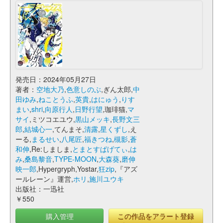
発売日：2024年05月27日
著者：
空地大乃
,
色意しのぶ
,ぎん太郎,
中
田ゆみ
,
ねことうふ
,
英貴
,
はにゅう
,
りす
まい
,
shri
,
向原行人
,
日野行望
,珈琲猫,
マ
サイ
,ミツコエユウ,
黒山メッキ
,
長野文三
郎
,
結城心一
,てんまそ,
清露
,
星くずし
,え
ーる,
まるせい
,
八尾匠
,
福きつね
,
槻影
,
蒼
和伸
,Re:しましま,
とまとすぱげてぃ
,
は
み
,
桑島黎音
,
TYPE-MOON
,
大森葵
,
磨伸
映一郎
,Hypergryph,Yostar,
狂zip
,『アズ
ールレーン』運営,
ホリ
,
施川ユウキ
出版社：一迅社
￥550
購入管理
この作品をアラート登録