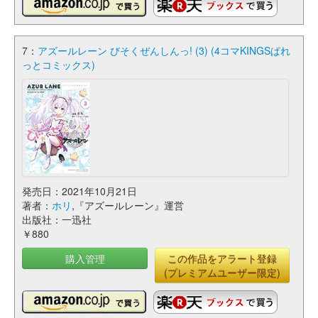
7：
アズールレーン びそくぜんしんっ! (3) (4コマKINGSぱれ
っとコミックス)
発売日：2021年10月21日
著者：
ホリ
,『アズールレーン』運営
出版社：一迅社
￥880
購入管理
この作品をアラート登録
(プレミアムユーザー限定)