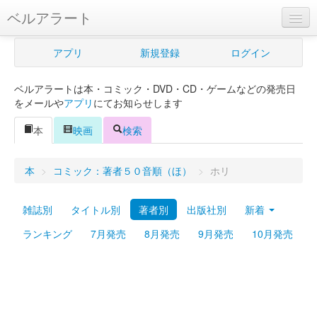
ベルアラート
ベルアラートとは
アプリ
新規登録
ログイン
ヘルプ
ベルアラートは本・コミック・DVD・CD・ゲームなどの発売日
新規登録
をメールや
アプリ
にてお知らせします
ログイン
本
映画
検索
Myカレンダー
本
>
コミック：著者５０音順（ほ）
>
ホリ
購入管理
雑誌別
タイトル別
著者別
出版社別
新着
Myシェルフ
ランキング
7月発売
8月発売
9月発売
10月発売
プレミアム