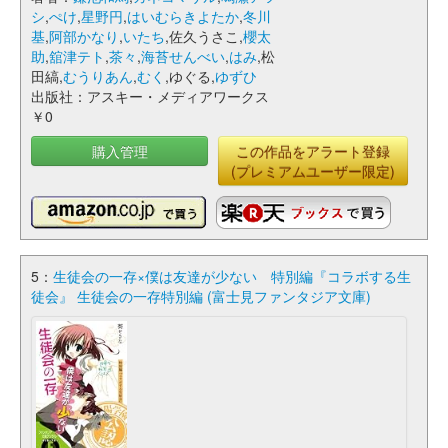
シ
,
ぺけ
,
星野円
,
はいむらきよたか
,
冬川
基
,
阿部かなり
,
いたち
,佐久うさこ,
櫻太
助
,
舘津テト
,
茶々
,
海苔せんべい
,
はみ
,松
田縞,
むうりあん
,
むく
,ゆぐる,
ゆずひ
出版社：アスキー・メディアワークス
￥0
購入管理
この作品をアラート登録
(プレミアムユーザー限定)
5：
生徒会の一存×僕は友達が少ない 特別編『コラボする生
徒会』 生徒会の一存特別編 (富士見ファンタジア文庫)