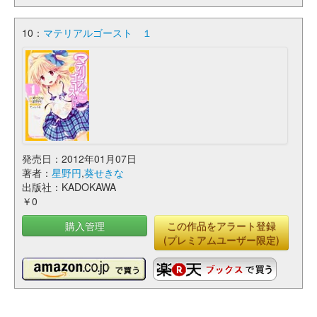
10：
マテリアルゴースト １
発売日：2012年01月07日
著者：
星野円
,
葵せきな
出版社：KADOKAWA
￥0
購入管理
この作品をアラート登録
(プレミアムユーザー限定)