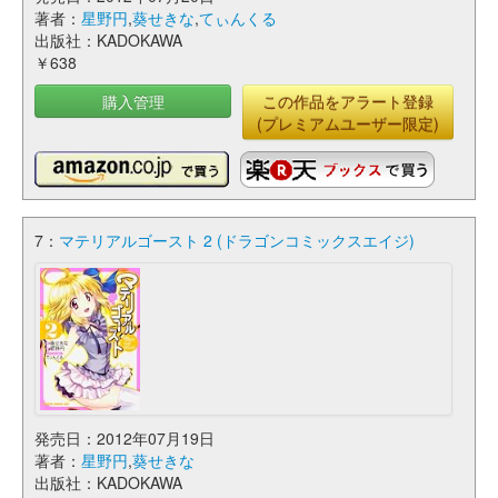
著者：
星野円
,
葵せきな
,
てぃんくる
出版社：KADOKAWA
￥638
購入管理
この作品をアラート登録
(プレミアムユーザー限定)
7：
マテリアルゴースト 2 (ドラゴンコミックスエイジ)
発売日：2012年07月19日
著者：
星野円
,
葵せきな
出版社：KADOKAWA