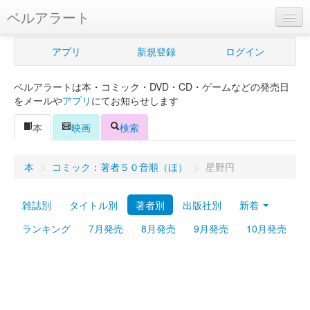
ベルアラート
ベルアラートとは
アプリ
新規登録
ログイン
ヘルプ
ベルアラートは本・コミック・DVD・CD・ゲームなどの発売日
新規登録
をメールや
アプリ
にてお知らせします
ログイン
本
映画
検索
Myカレンダー
本
>
コミック：著者５０音順（ほ）
>
星野円
購入管理
雑誌別
タイトル別
著者別
出版社別
新着
Myシェルフ
ランキング
7月発売
8月発売
9月発売
10月発売
プレミアム