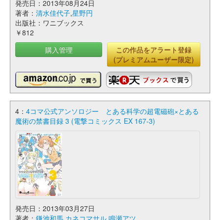
発売日：2013年08月24日
著者：
清水佳代子
,
星野円
出版社：ワニブックス
￥812
購入管理
この作品をアラート登録
(プレミアムユーザー限定)
4：
4コマ公式アンソロジー とある科学の超電磁砲×とある​
魔術の禁書目録 3 (電撃コミックス EX 167-3)
発売日：2013年03月27日
著者：
鎌池和馬
,
カネコマサル
,
鳴瀬アツ