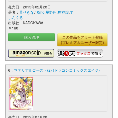
発売日：2013年02月28日
著者：
葵せきな
,
10mo
,
星野円
,
狗神煌
,
て
ぃんくる
出版社：KADOKAWA
￥160
購入管理
この作品をアラート登録
(プレミアムユーザー限定)
6：
マテリアルゴースト(2) (ドラゴンコミックスエイジ)
発売日：2012年07月20日