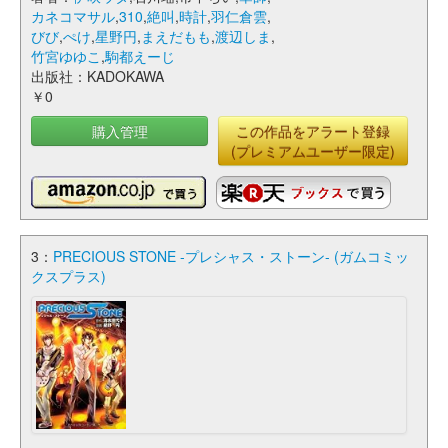
カネコマサル
,
310
,
絶叫
,
時計
,
羽仁倉雲
,
びび
,
ぺけ
,
星野円
,
まえだもも
,
渡辺しま
,
竹宮ゆゆこ
,
駒都えーじ
出版社：KADOKAWA
￥0
購入管理
この作品をアラート登録
(プレミアムユーザー限定)
3：
PRECIOUS STONE -プレシャス・ストーン- (ガムコミッ
クスプラス)