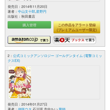
発売日：2014年11月20日
著者：
中山文十郎
,
星野円
出版社：秋田書店
購入管理
この作品をアラート登録
(プレミアムユーザー限定)
2：
公式コミックアンソロジー ゴールデンタイム (電撃コミッ
クスEX)
発売日：2014年01月27日
著者：
伊咲ウタ
,石川瑶,市中ちい,
華師
,