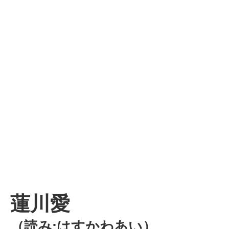
蓮川愛
（読み:はすかわあい）