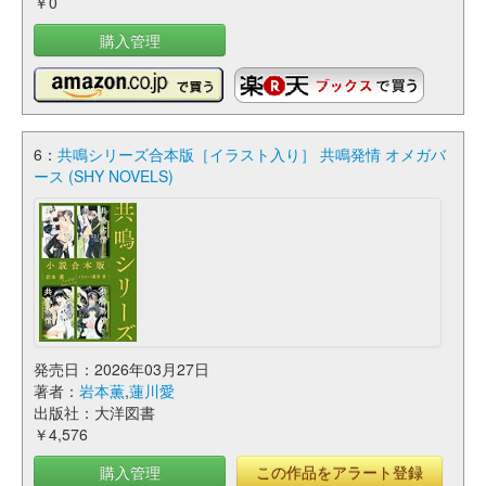
￥0
購入管理
6：
共鳴シリーズ合本版［イラスト入り］ 共鳴発情 オメガバ
ース (SHY NOVELS)
発売日：2026年03月27日
著者：
岩本薫
,
蓮川愛
出版社：大洋図書
￥4,576
購入管理
この作品をアラート登録