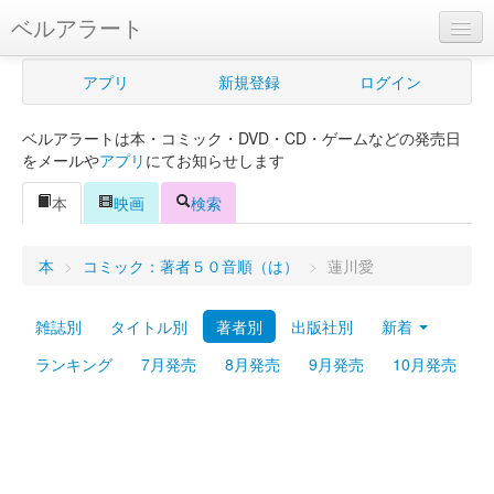
ベルアラート
ベルアラートとは
アプリ
新規登録
ログイン
ヘルプ
ベルアラートは本・コミック・DVD・CD・ゲームなどの発売日
新規登録
をメールや
アプリ
にてお知らせします
ログイン
本
映画
検索
Myカレンダー
本
>
コミック：著者５０音順（は）
>
蓮川愛
購入管理
雑誌別
タイトル別
著者別
出版社別
新着
Myシェルフ
ランキング
7月発売
8月発売
9月発売
10月発売
プレミアム