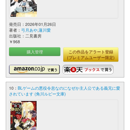
発売日：2026年01月26日
著者：
弓月あや
,
蓮川愛
出版社：二見書房
￥968
購入管理
この作品をアラート登録
(プレミアムユーザー限定)
10：
BLゲームの悪役令息なのになぜか主人公である義兄に愛
されています (角川ルビー文庫)