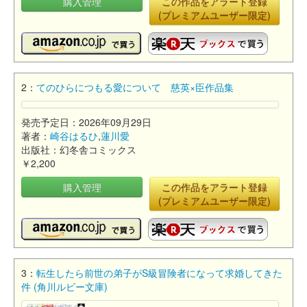
購入管理
この作品をアラート登録
(プレミアムユーザー限定)
2：
てのひらにつもる愛について 慈英×臣作品集
発売予定日：2026年09月29日
著者：
崎谷はるひ
,
蓮川愛
出版社：幻冬舎コミックス
￥2,200
購入管理
この作品をアラート登録
(プレミアムユーザー限定)
3：
転生したら前世の弟子がS級冒険者になって求婚してきた
件 (角川ルビー文庫)