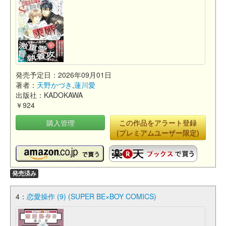
発売予定日：2026年09月01日
著者：
天野かづき
,
蓮川愛
出版社：KADOKAWA
￥924
購入管理
この作品をアラート登録
(プレミアムユーザー限定)
発売済み
4：
恋愛操作 (9) (SUPER BE×BOY COMICS)