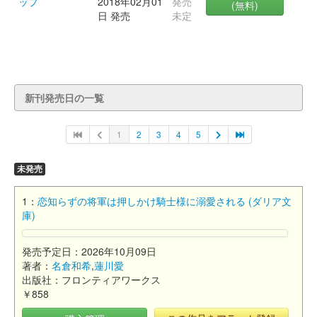
ップ
2018年02月01
発売
(無料)
日 発売
未定
新刊発売日の一覧
1
2
3
4
5
未発売
1：
恋知らずの将軍は押しかけ騎士様に溺愛される (ダリア文
庫)
発売予定日：2026年10月09日
著者：
名倉和希
,
蓮川愛
出版社：フロンティアワークス
￥858