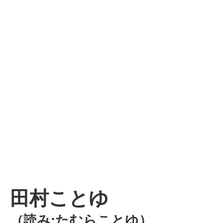
田村ことゆ
（読み:たむらことゆ）