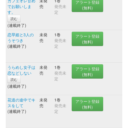
カフェオレ甘め
未発
1巻
アラート登録
でお願いしま
売
発売未
(無料)
す。
定
読む
(連載終了)
恋早姫と3人の
未発
1巻
アラート登録
うそつき
売
発売未
(無料)
(連載終了)
定
うらめし女子は
未発
1巻
アラート登録
恋などしない
売
発売未
(無料)
定
読む
(連載終了)
花道の途中でキ
未発
1巻
アラート登録
スをして
売
発売未
(無料)
(連載終了)
定