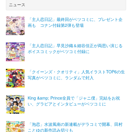
ニュース
「主人恋日記」最終回がベツコミに、プレゼント企
画も コナン付録第2弾も登場
「主人恋日記」早見沙織＆細谷佳正が両思い演じる
ボイスコミックがベツコミ付録に
「クイーンズ・クオリティ」人気イラストTOP6の生
写真がベツコミに、ランダムで封入
King &amp; Prince全員で「ジャニ僕」完結をお祝
い、グラビアとインタビューがベツコミに
「泡恋」水波風南の新連載がデラコミで開幕、田村
ことゆの新作読み切りも