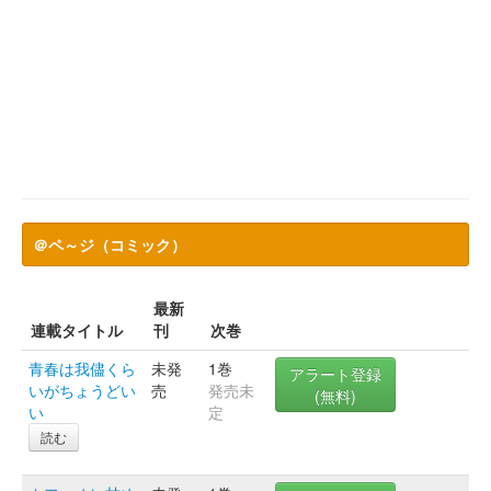
＠ペ～ジ（コミック）
最新
連載タイトル
刊
次巻
青春は我儘くら
未発
1巻
アラート登録
いがちょうどい
売
発売未
(無料)
い
定
読む