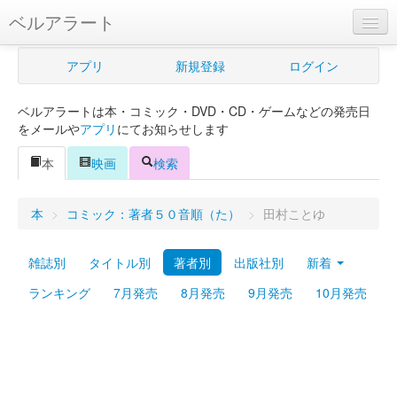
ベルアラート
ベルアラートとは
アプリ
新規登録
ログイン
ヘルプ
ベルアラートは本・コミック・DVD・CD・ゲームなどの発売日
新規登録
をメールや
アプリ
にてお知らせします
ログイン
本
映画
検索
Myカレンダー
本
>
コミック：著者５０音順（た）
>
田村ことゆ
購入管理
雑誌別
タイトル別
著者別
出版社別
新着
Myシェルフ
ランキング
7月発売
8月発売
9月発売
10月発売
プレミアム