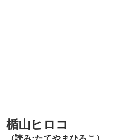
楯山ヒロコ
（読み:たてやまひろこ）