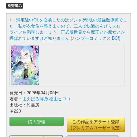
発売済み
1：
帰宅途中OLを召喚したのはソシャゲβ版の最強魔導師でし
た 私が衣食住を整えますので、二人で快適のんびりスロー
ライフを満喫しましょう。正式版世界から魔王とか魔女とか
呼ばれていますけど知りません (バンブーコミックス BCf)
発売日：2026年04月05日
著者：
まえばる蒔乃
,
楯山ヒロコ
出版社：竹書房
￥220
購入管理
この作品をアラート登録
(プレミアムユーザー限定)