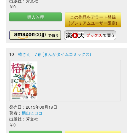
出版社：芳文社
￥0
購入管理
この作品をアラート登録
(プレミアムユーザー限定)
10：
椿さん 7巻 (まんがタイムコミックス)
発売日：2015年08月19日
著者：
楯山ヒロコ
出版社：芳文社
￥0