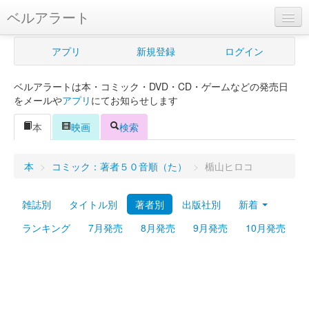
ベルアラート
ベルアラートとは
アプリ
新規登録
ログイン
ヘルプ
ベルアラートは本・コミック・DVD・CD・ゲームなどの発売日
新規登録
をメールや
アプリ
にてお知らせします
ログイン
本
映画
検索
Myカレンダー
本
>
コミック：著者５０音順（た）
>
楯山ヒロコ
購入管理
雑誌別
タイトル別
著者別
出版社別
新着
Myシェルフ
ランキング
7月発売
8月発売
9月発売
10月発売
プレミアム