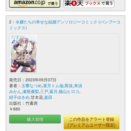
2：
令嬢たちの幸せな結婚アンソロジーコミック (バンブーコ
ミックス)
発売日：2023年09月07日
著者：
玉響なつめ
,
屋月トム伽
,
斯波
,
来須
みかん
,
瀬尾優梨
,
三戸
,
葉月
,
楯山ヒロコ
,
紺子ゆきめ
,甘木花,
釜田
出版社：竹書房
￥880
購入管理
この作品をアラート登録
(プレミアムユーザー限定)