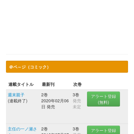
＠ペ～ジ（コミック）
連載タイトル
最新刊
次巻
週末親子
2巻
3巻
アラート登録
(連載終了)
2020年02月06
発売
(無料)
日 発売
未定
主任の一ノ瀬さ
2巻
3巻
アラート登録