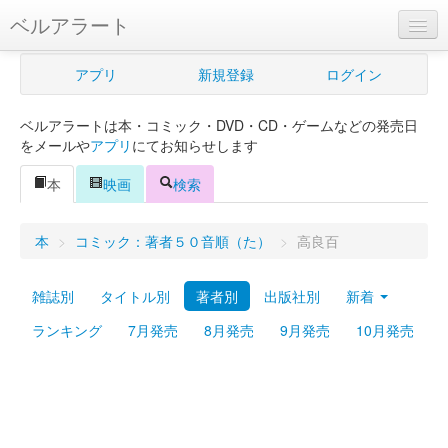
ベルアラート
ベルアラートとは
アプリ
新規登録
ログイン
ヘルプ
ベルアラートは本・コミック・DVD・CD・ゲームなどの発売日
新規登録
をメールや
アプリ
にてお知らせします
ログイン
本
映画
検索
Myカレンダー
本
>
コミック：著者５０音順（た）
>
高良百
購入管理
雑誌別
タイトル別
著者別
出版社別
新着
Myシェルフ
ランキング
7月発売
8月発売
9月発売
10月発売
プレミアム