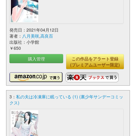
発売日：2021年04月12日
著者：
八月美咲
,
高良百
出版社：小学館
￥650
購入管理
この作品をアラート登録
(プレミアムユーザー限定)
3：
私の夫は冷凍庫に眠っている (1) (裏少年サンデーコミッ
クス)