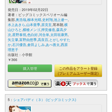
発売日：2019年02月22日
著者：ビッグコミックスペリオール編
集部,
奥浩哉
,
柳本光晴
,
史村翔
,
池上遼一
,
水上あきら
,
山本亜季
,
原克玄
,茸本朗,
横
山ひろと
,
横槍メンゴ
,
押見修造
,
森高夕
次
,
星野泰視
,
色白好
,
河合単
,
太田垣康男
,
矢立肇
,
富野由悠季
,
高良百
,
とがしやすた
か
,
石川優吾
,
倉田よしみ
,
あべ善太
,
西原
理恵子
出版社：小学館
￥366
購入管理
この作品をアラート登録
(プレミアムユーザー限定)
5：
シェアバディ（３） (ビッグコミックス)