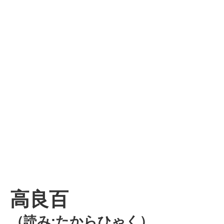
高良百
（読み:たからひゃく）