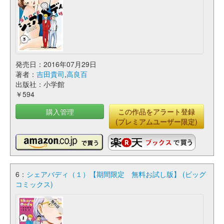
発売日：2016年07月29日
著者：
吉田貴司
,
高良百
出版社：小学館
￥594
購入管理
この作品をアラート登録
(プレミアムユーザー限定)
6：
シェアバディ（１）【期間限定 無料お試し版】 (ビッグ
コミックス)