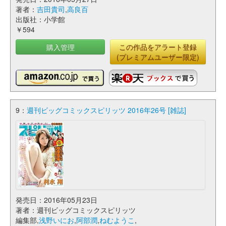
著者：
吉田貴司
,
高良百
出版社：小学館
￥594
購入管理
この作品をアラート登録
(プレミアムユーザー限定)
9：
週刊ビッグコミックスピリッツ 2016年26号 [雑誌]
発売日：2016年05月23日
著者：週刊ビッグコミックスピリッツ
編集部,
浅野いにお
,
阿部潤
,
ねむようこ
,