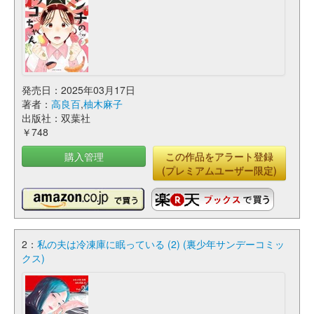
発売日：2025年03月17日
著者：
高良百
,
柚木麻子
出版社：双葉社
￥748
購入管理
この作品をアラート登録
(プレミアムユーザー限定)
2：
私の夫は冷凍庫に眠っている (2) (裏少年サンデーコミッ
クス)