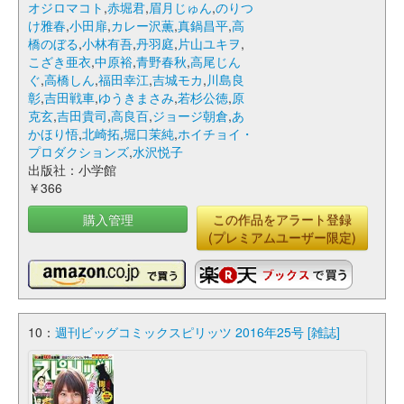
オジロマコト
,
赤堀君
,
眉月じゅん
,
のりつ
け雅春
,
小田扉
,
カレー沢薫
,
真鍋昌平
,
高
橋のぼる
,
小林有吾
,
丹羽庭
,
片山ユキヲ
,
こざき亜衣
,
中原裕
,
青野春秋
,
高尾じん
ぐ
,
高橋しん
,
福田幸江
,
吉城モカ
,
川島良
彰
,
吉田戦車
,
ゆうきまさみ
,
若杉公徳
,
原
克玄
,
吉田貴司
,
高良百
,
ジョージ朝倉
,
あ
かほり悟
,
北崎拓
,
堀口茉純
,
ホイチョイ・
プロダクションズ
,
水沢悦子
出版社：小学館
￥366
購入管理
この作品をアラート登録
(プレミアムユーザー限定)
10：
週刊ビッグコミックスピリッツ 2016年25号 [雑誌]