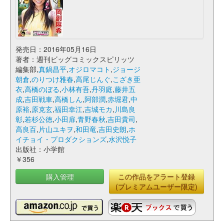
発売日：2016年05月16日
著者：週刊ビッグコミックスピリッツ
編集部,
真鍋昌平
,
オジロマコト
,
ジョージ
朝倉
,
のりつけ雅春
,
高尾じんぐ
,
こざき亜
衣
,
高橋のぼる
,
小林有吾
,
丹羽庭
,
藤井五
成
,
吉田戦車
,
高橋しん
,
阿部潤
,
赤堀君
,
中
原裕
,
原克玄
,
福田幸江
,
吉城モカ
,
川島良
彰
,
若杉公徳
,
小田扉
,
青野春秋
,
吉田貴司
,
高良百
,
片山ユキヲ
,
和田竜
,
吉田史朗
,
ホ
イチョイ・プロダクションズ
,
水沢悦子
出版社：小学館
￥356
購入管理
この作品をアラート登録
(プレミアムユーザー限定)