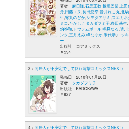
発売日：2019年08月20日
著者：
麻日隆
,
石黒正数
,
板垣巴留
,
上田
舟
,
円藤エヌ
,
長田悠幸
,
音井れこ丸
,
北
生
,
篠丸のどか
,
シモダアサミ
,
スエカネ
ミコ
,
たかし♂
,
タカダフミ子
,
多田基生
,
釣巻和
,
トウテムポール
,
鳴見なる
,
晴川
ンタ
,
三月えみ
,
峰なゆか
,
米代恭
,
ロッ
ー
出版社：コアミックス
￥594
3：
同居人が不安定でして(3) (電撃コミックスNEXT)
発売日：2018年01月26日
著者：
タカダフミ子
出版社：KADOKAWA
￥627
4：
同居人が不安定でして(3) (電撃コミックスNEXT)