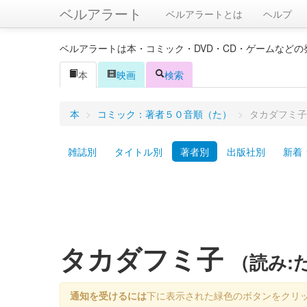
ベルアラート
ベルアラートとは
ヘルプ
ベルアラートは本・コミック・DVD・CD・ゲームなど
本
映画
検索
本
>
コミック：著者５０音順（た）
>
タカダフミ子
雑誌別
タイトル別
著者別
出版社別
新着
タカダフミ子
（読み:
通知を受けるには
下に表示された緑色のボタンをクリ