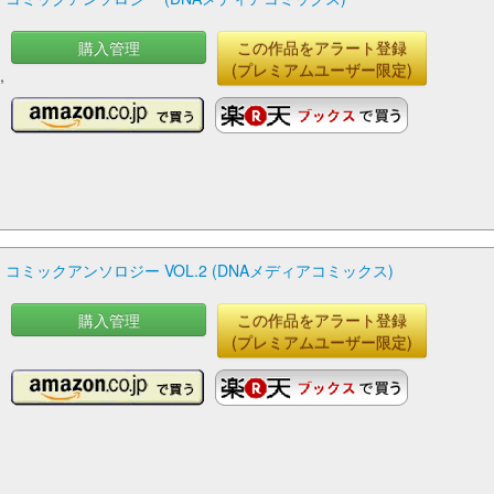
購入管理
この作品をアラート登録
(プレミアムユーザー限定)
子
,
遥
,
ミックアンソロジー VOL.2 (DNAメディアコミックス)
購入管理
この作品をアラート登録
(プレミアムユーザー限定)
は
堀
,