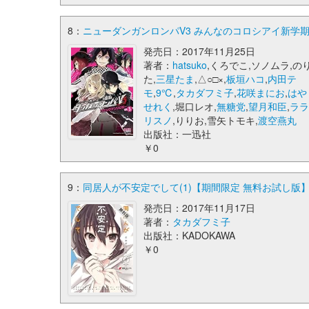
8：
ニューダンガンロンパV3 みんなのコロシアイ新学期 コ
発売日：2017年11月25日
著者：
hatsuko
,くろでこ,ソノムラ,の
た,
三星たま
,△○□×,
板垣ハコ
,
内田テ
モ
,
9℃
,
タカダフミ子
,
花咲まにお
,
はや
せれく
,堀口レオ,
無糖党
,
望月和臣
,
ラ
リスノ
,りりお,雪矢トモキ,
渡空燕丸
出版社：一迅社
￥0
9：
同居人が不安定でして(1)【期間限定 無料お試し版】 
発売日：2017年11月17日
著者：
タカダフミ子
出版社：KADOKAWA
￥0