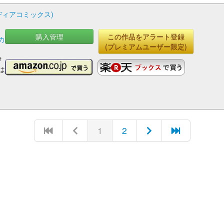
Aメディアコミックス)
購入管理
この作品をアラート登録
カ
(プレミアムユーザー限定)
岩
伊
,は
1
2