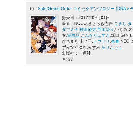
10：
Fate/Grand Order コミックアンソロジー (DN
発売日：2017年09月01日
著者：NOCO,きさらぎ壱吾,
ごまし
,
タ
ダフミ子
,
種田優太
,
芦田ゆり
,いちみ,
友,
湖西晶
,
こんがりぱすた
,坂口,SeN,
達ちまき,土ノ子,
トウドリ
,
奈春
,NEGI
ずみなりゆき,みずみ,
もりこっこ
出版社：一迅社
￥927