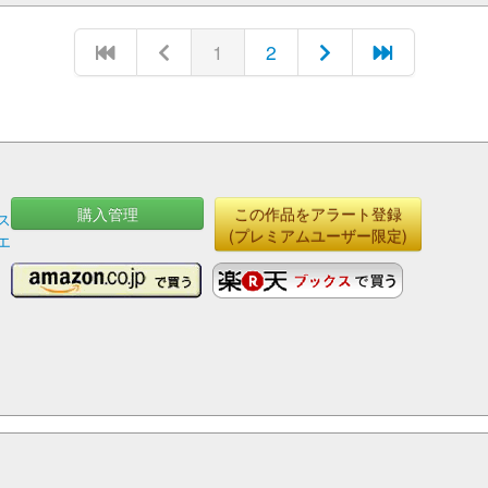
1
2
購入管理
この作品をアラート登録
ス
(プレミアムユーザー限定)
エ
田
テ