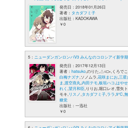
発売日：2018年01月26日
著者：
タカダフミ子
出版社：KADOKAWA
￥0
5：
ニューダンガンロンパV3 みんなのコロシアイ新学期 コ
発売日：2017年12月13日
著者：
hatsuko
,のりた,△○□×,くろでこ
白梅ナズナ
,ソノムラ,
花咲まにお
,
三星
ま
,
渡空燕丸
,
内田テモ
,
板垣ハコ
,
はや
れく
,
望月和臣
,りりお,堀口レオ,雪矢
モキ,
リスノ
,
タカダフミ子
,
ララ
,
9℃
,
糖党
出版社：一迅社
￥0
6：
ニューダンガンロンパV3 みんなのコロシアイ新学期 