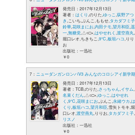
発売日：2017年12月13日
著者：
はくり
,のりた,
ゆっこ
,
荻野アつ
き
,こいち,ぶんこ,ももせ,
タカダフミ
鈴華
,
花咲まにお
,
内田テモ
,
望月和臣
,
一
,
無糖党
,△○□×,
はやせれく
,
渡空燕丸
堀口レオ,ちきちこ,
9℃
,
板垣ハコ
,りり
お
出版社：一迅社
￥0
7：
ニューダンガンロンパV3 みんなのコロシアイ新学期 コ
発売日：2017年12月13日
著者：TCB,のりた,
さっちゃん
,
イサム
,
名束くだん
,△○□×,
ゆっこ
,
はやせれ
く
,
9℃
,
花咲まにお
,ぶんこ,
永緒ウカ
,
くり
,
板垣ハコ
,
望月和臣
,雪矢トモキ,
口レオ,
渡空燕丸
,りりお,
タカダフミ子
リスノ
出版社：一迅社
￥0