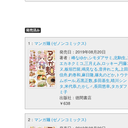
発売済み
1：
マンガ麺 (ゼノンコミックス)
発売日：2019年08月20日
著者：
峰なゆか
,
シモダアサミ
,
北駒生
,
エカネクミコ
,
三月えみ
,
ロッキー
,
円藤
ヌ
,
板垣巴留
,
鳴見なる
,
音井れこ丸
,
上
信舟
,
釣巻和
,
麻日隆
,
篠丸のどか
,
トウ
ムポール
,
石黒正数
,
多田基生
,
晴川シン
タ
,
米代恭
,
たかし♂
,
長田悠幸
,
タカダフ
ミ子
出版社：徳間書店
￥638
2：
マンガ麺 (ゼノンコミックス)