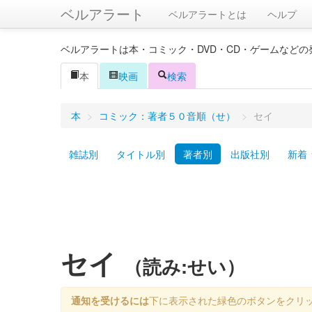
ベルアラート
ベルアラートとは
ヘルプ
ベルアラートは本・コミック・DVD・CD・ゲームなど
本
映画
検索
本
>
コミック：著者５０音順（せ）
>
セイ
雑誌別
タイトル別
著者別
出版社別
新着
セイ
（読み:せい）
通知を受けるには
下に表示された緑色のボタンをクリ