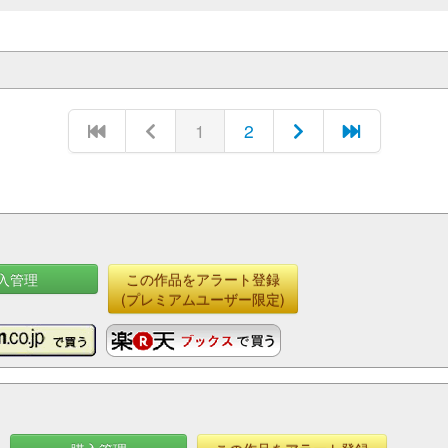
1
2
入管理
この作品をアラート登録
(プレミアムユーザー限定)