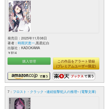
発売日：2025年11月08日
著者：
時雨沢恵一
,黒星紅白
出版社：KADOKAWA
￥814
購入管理
この作品をアラート登録
(プレミアムユーザー限定)
7：
フロスト・クラック ~連続狙撃犯人の推理~ (電撃文庫)