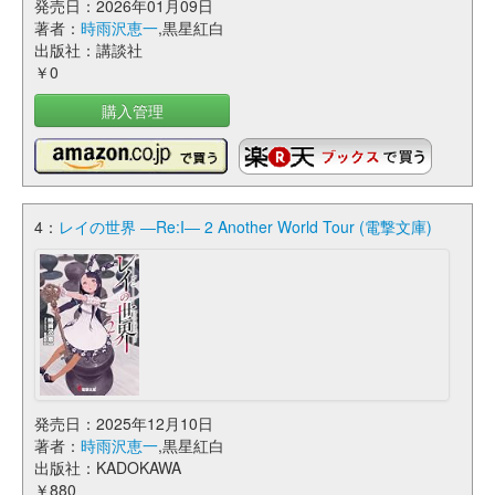
発売日：2026年01月09日
著者：
時雨沢恵一
,黒星紅白
出版社：講談社
￥0
購入管理
4：
レイの世界 ―Re:I― 2 Another World Tour (電撃文庫)
発売日：2025年12月10日
著者：
時雨沢恵一
,黒星紅白
出版社：KADOKAWA
￥880