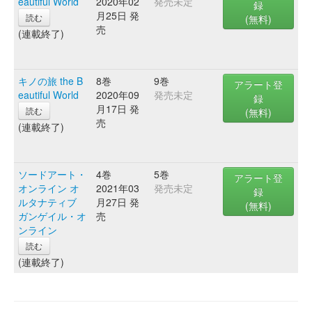
eautiful World
2020年02
発売未定
録
月25日 発
読む
(無料)
売
(連載終了)
キノの旅 the B
8巻
9巻
アラート登
eautiful World
2020年09
発売未定
録
月17日 発
読む
(無料)
売
(連載終了)
ソードアート・
4巻
5巻
アラート登
オンライン オ
2021年03
発売未定
録
ルタナティブ
月27日 発
(無料)
ガンゲイル・オ
売
ンライン
読む
(連載終了)