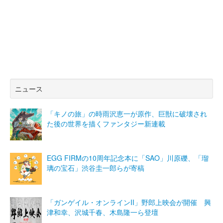
ニュース
「キノの旅」の時雨沢恵一が原作、巨獣に破壊され
た後の世界を描くファンタジー新連載
EGG FIRMの10周年記念本に「SAO」川原礫、「瑠
璃の宝石」渋谷圭一郎らが寄稿
「ガンゲイル・オンラインII」野郎上映会が開催 興
津和幸、沢城千春、木島隆一ら登壇