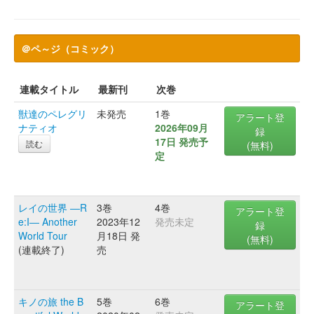
＠ペ～ジ（コミック）
連載タイトル
最新刊
次巻
獣達のペレグリ
未発売
1巻
アラート登
ナティオ
2026年09月
録
17日 発売予
読む
(無料)
定
レイの世界 ―R
3巻
4巻
アラート登
e:I― Another
2023年12
発売未定
録
World Tour
月18日 発
(無料)
(連載終了)
売
キノの旅 the B
5巻
6巻
アラート登