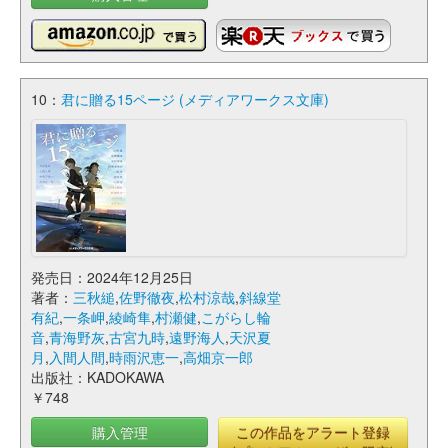
10：
君に贈る15ページ (メディアワークス文庫)
発売日：2024年12月25日
著者：
三秋縋
,
佐野徹夜
,
松村涼哉
,
斜線堂
有紀
,
一条岬
,
綾崎隼
,
村瀬健
,
こがらし輪
音
,
青海野灰
,
古宮九時
,
遠野海人
,
天沢夏
月
,
入間人間
,
時雨沢恵一
,
高畑京一郎
出版社：KADOKAWA
￥748
購入管理
この作品をアラート登録