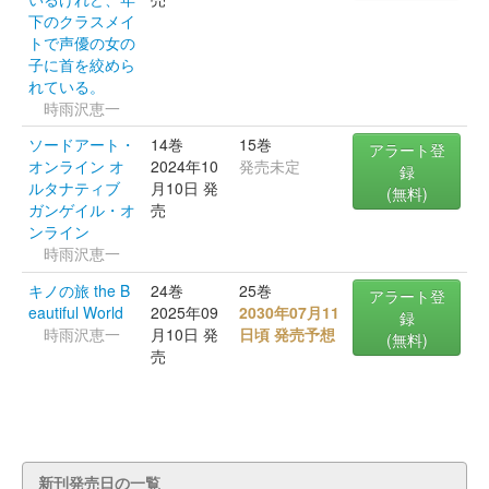
下のクラスメイ
トで声優の女の
子に首を絞めら
れている。
時雨沢恵一
ソードアート・
14巻
15巻
アラート登
オンライン オ
2024年10
発売未定
録
ルタナティブ
月10日 発
(無料)
ガンゲイル・オ
売
ンライン
時雨沢恵一
キノの旅 the B
24巻
25巻
アラート登
eautiful World
2025年09
2030年07月11
録
時雨沢恵一
月10日 発
日頃 発売予想
(無料)
売
新刊発売日の一覧