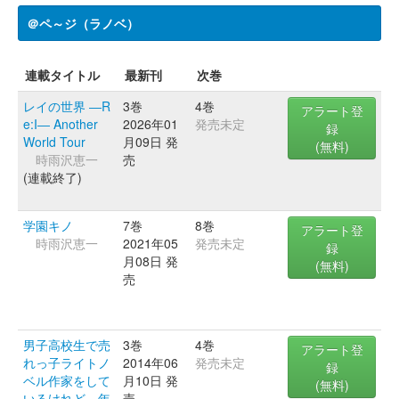
＠ペ～ジ（ラノベ）
連載タイトル
最新刊
次巻
レイの世界 ―R
3巻
4巻
アラート登
e:I― Another
2026年01
発売未定
録
World Tour
月09日 発
(無料)
時雨沢恵一
売
(連載終了)
学園キノ
7巻
8巻
アラート登
時雨沢恵一
2021年05
発売未定
録
月08日 発
(無料)
売
男子高校生で売
3巻
4巻
アラート登
れっ子ライトノ
2014年06
発売未定
録
ベル作家をして
月10日 発
(無料)
いるけれど、年
売