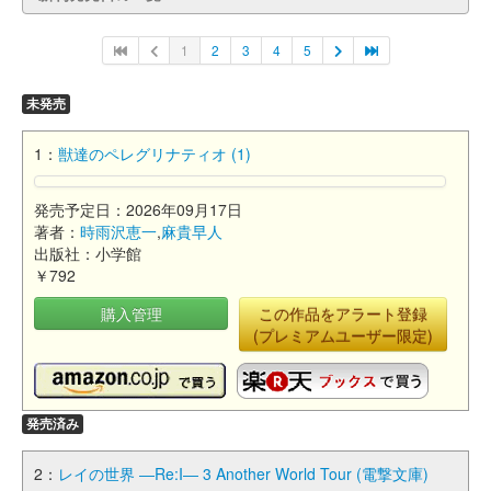
1
2
3
4
5
未発売
1：
獣達のペレグリナティオ (1)
発売予定日：2026年09月17日
著者：
時雨沢恵一
,
麻貴早人
出版社：小学館
￥792
購入管理
この作品をアラート登録
(プレミアムユーザー限定)
発売済み
2：
レイの世界 ―Re:I― 3 Another World Tour (電撃文庫)