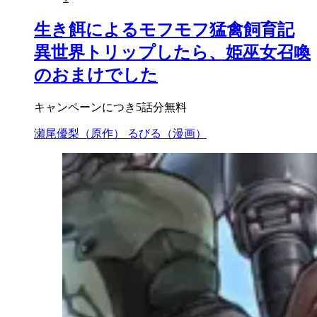
生き餌によるモフモフ猛禽飼育記
異世界トリップしたら、姫巫女召喚
のおまけでした
キャンペーンにつき5話分無料
瀬尾優梨（原作）
るびる（漫画）