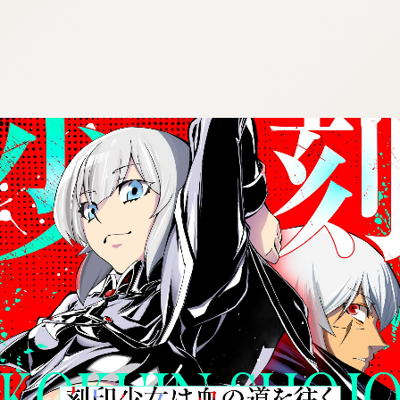
:692.15.692.976:j.cnfzrtj.vn.oi
nfzrtj.vn.oi