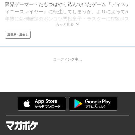
限界ゲーマー・たもつはやり込んでいたゲーム『ディステ
ィニースレイヤー』に転生してしまうが、よりによって5
年後に処刑確定のポンコツ悪役皇子・ラスターに!?敵ボス
もっと見る
の中でも最弱だったラスター。でも、推しヒロインのケモ
耳メイド・ジーナを救うために、やり込み知識と原作愛で
異世界・異能力
無双しちゃいます！「小説家になろう」発、最弱キャラか
らの大逆転ファンタジー!! ※「小説家になろう」は株式会
社ヒナプロジェクトの登録商標です
ローディング中…