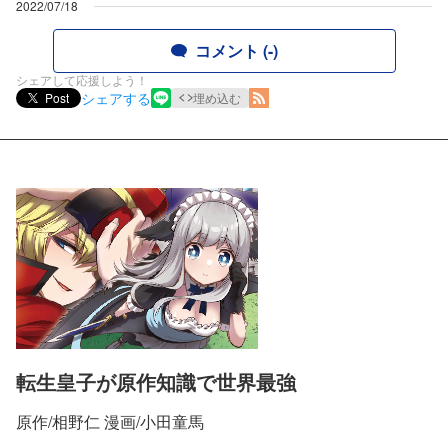
2022/07/18
コメント (-)
シェアして応援しよう！
シェアする
Post
埋め込む
転生皇子が原作知識で世界最強
原作/相野仁 漫画/小田童馬