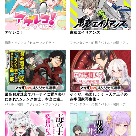
アゲレコ！
東京エイリアンズ
職業・ビジネス / ヒューマンドラマ
ファンタジー・幻想 / バトル・格闘・アクション
最高難度迷宮でパーティに置き去り
そうだ、売国しよう ～天才王子の
にされたSランク剣士、本当に迷い
赤字国家再生術～
まくって誰も知らない最深部へ ～
バトル・格闘・アクション / ファンタジー・幻想
ファンタジー・幻想 / バトル・格闘・アクション
俺の勘だとたぶんこっちが出口だと
思う～