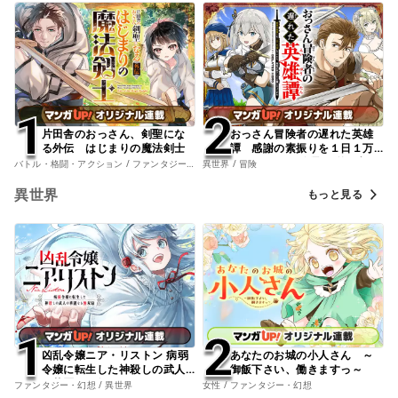
1
1
2
2
片田舎のおっさん、剣聖にな
おっさん冒険者の遅れた英雄
る外伝 はじまりの魔法剣士
譚 感謝の素振りを１日１万
回していたら､剣聖が弟子入り
バトル・格闘・アクション / ファンタジー・幻想
異世界 / 冒険
志願にやってきた
異世界
もっと見る
1
1
2
2
凶乱令嬢ニア・リストン 病弱
あなたのお城の小人さん ～
令嬢に転生した神殺しの武人
御飯下さい、働きますっ～
の華麗なる無双録
ファンタジー・幻想 / 異世界
女性 / ファンタジー・幻想