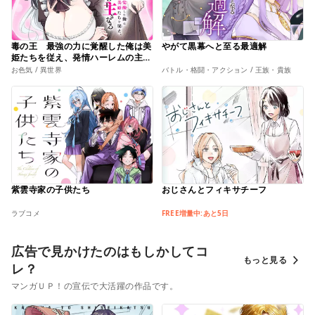
毒の王 最強の力に覚醒した俺は美
やがて黒幕へと至る最適解
姫たちを従え、発情ハーレムの主と
なる
お色気 / 異世界
バトル・格闘・アクション / 王族・貴族
紫雲寺家の子供たち
おじさんとフィキサチーフ
ラブコメ
FREE増量中:あと5日
広告で見かけたのはもしかしてコ
もっと見る
レ？
マンガＵＰ！の宣伝で大活躍の作品です。