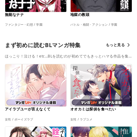
無能なナナ
地獄の教頭
ファンタジー・幻想 / 学園
バトル・格闘・アクション / 学園
まず初めに読むBLマンガ特集
もっと見る
ほっこり！泣ける！etc…BLを読むのが初めてでもきっとハマる作品を集
めました♡
アイラブユーが言えなくて
オオカミは探偵を食べたい
女性 / ボーイズラブ
女性 / ラブコメ