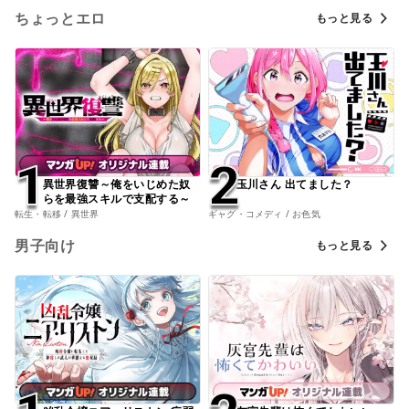
ちょっとエロ
もっと見る
1
1
2
2
異世界復讐～俺をいじめた奴
玉川さん 出てました？
らを最強スキルで支配する～
転生・転移 / 異世界
ギャグ・コメディ / お色気
男子向け
もっと見る