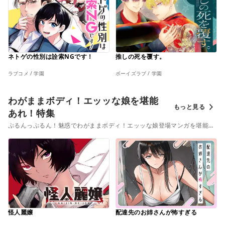
ネトゲの性別は詮索NGです！
推しの死を覆す。
ラブコメ / 学園
ボーイズラブ / 学園
わがままボディ！エッッな娘を堪能
もっと見る
あれ！特集
ぷるんっぷるん！魅惑でわがままボディ！エッッな娘登場マンガを堪能し
ちゃおう！
怪人麗嬢
配達先のお姉さんが怖すぎる