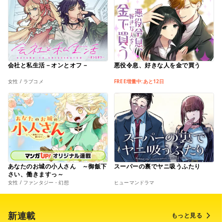
会社と私生活－オンとオフ－
悪役令息、好きな人を金で買う
女性 / ラブコメ
FREE増量中:あと12日
あなたのお城の小人さん ～御飯下
スーパーの裏でヤニ吸うふたり
さい、働きますっ～
女性 / ファンタジー・幻想
ヒューマンドラマ
新連載
もっと見る