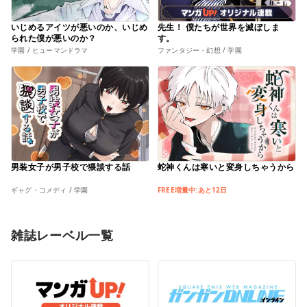
いじめるアイツが悪いのか、いじめ
先生！ 僕たちが世界を滅ぼしま
られた僕が悪いのか？
す。
学園 / ヒューマンドラマ
ファンタジー・幻想 / 学園
男装女子が男子校で猥談する話
蛇神くんは寒いと変身しちゃうから
ギャグ・コメディ / 学園
FREE増量中:あと12日
雑誌レーベル一覧