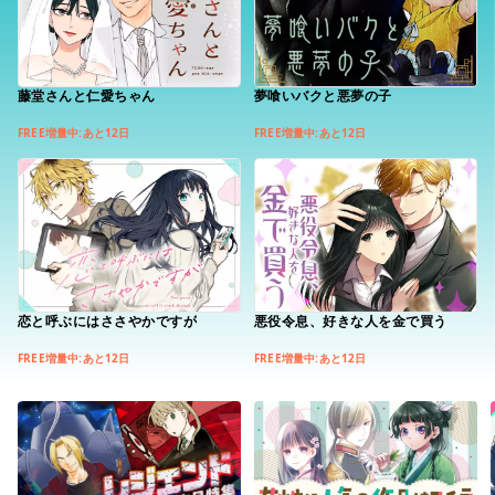
藤堂さんと仁愛ちゃん
夢喰いバクと悪夢の子
FREE増量中:あと12日
FREE増量中:あと12日
恋と呼ぶにはささやかですが
悪役令息、好きな人を金で買う
FREE増量中:あと12日
FREE増量中:あと12日