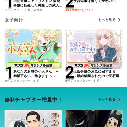
1
1
2
2
凶乱令嬢ニア・リストン 病弱
灰宮先輩は怖くてかわいい
令嬢に転生した神殺しの武人
の華麗なる無双録
ファンタジー・幻想 / 異世界
FREE増量中:あと11日
女子向け
もっと見る
1
1
2
2
あなたのお城の小人さん ～
没落令嬢のお気に召すまま
御飯下さい、働きますっ～
～婚約破棄されたので宝石鑑
定士として独立します～
女性 / ファンタジー・幻想
女性 / ファンタジー・幻想
無料チャプター増量中！
もっと見る