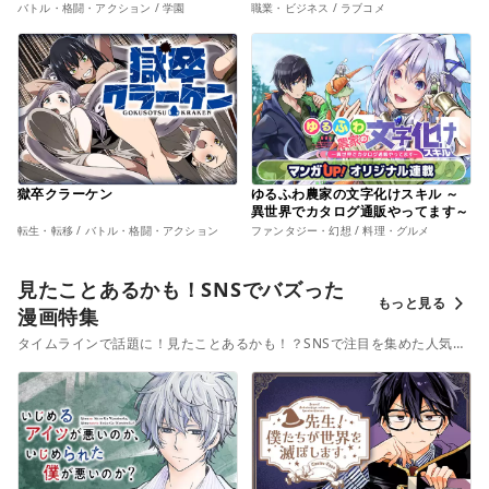
バトル・格闘・アクション / 学園
職業・ビジネス / ラブコメ
獄卒クラーケン
ゆるふわ農家の文字化けスキル ～
異世界でカタログ通販やってます～
転生・転移 / バトル・格闘・アクション
ファンタジー・幻想 / 料理・グルメ
見たことあるかも！SNSでバズった
もっと見る
漫画特集
タイムラインで話題に！見たことあるかも！？SNSで注目を集めた人気漫
画、まとめてチェック！