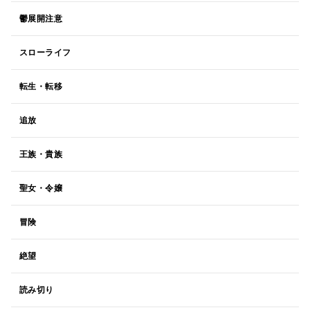
鬱展開注意
スローライフ
転生・転移
追放
王族・貴族
聖女・令嬢
冒険
絶望
読み切り