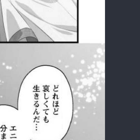
:692.15.691.07:rzdrzd.ydgzwzktg.oi