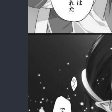
:692.15.691.07:rzdrzd.ydgzwzktg.oi