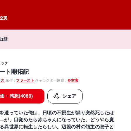
空実
第1話
ミック
ート開拓記
リス
原作：
ファースト
キャラクター原案：
冬空実
価・感想(4089)
シェア
を送っていた俺は、日頃の不摂生が祟り突然死したは
―が、目覚めたら赤ちゃんになっていた。どうやら魔
る異世界に転生したらしい。辺境の村の領主の息子と