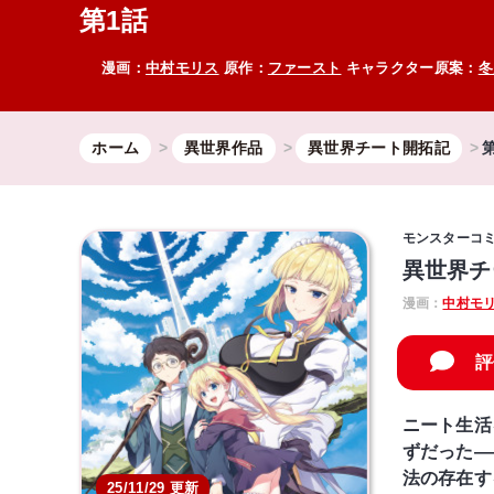
第1話
漫画：
中村モリス
原作：
ファースト
キャラクター原案：
冬
ホーム
異世界作品
異世界チート開拓記
モンスターコ
異世界チ
漫画：
中村モ
評
ニート生活
ずだった―
法の存在す
25/11/29 更新