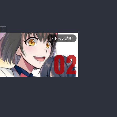
close
もっと読む
arrow_forward_ios
Mute