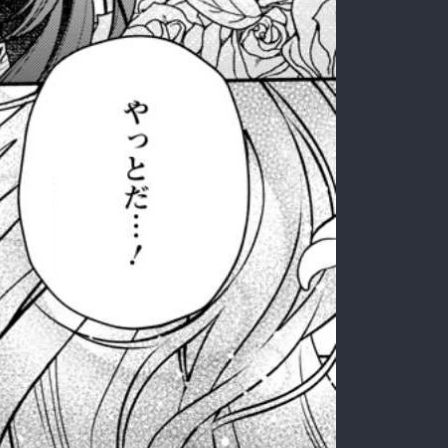
:692.15.692.924:rzdrzd.ydgzwzktg.oi