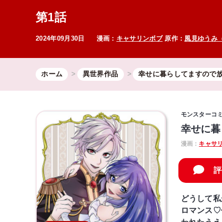
第1話
2024年09月30日
漫画：
キャサリンボブ
原作：
風見ゆうみ
ホーム
異世界作品
幸せに暮らしてますので
モンスターコ
幸せに暮
漫画：
キャサ
評
どうして私
ロマンス♡