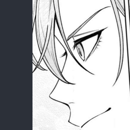
:692.15.692.924:rzdrzd.ydgzwzktg.oi