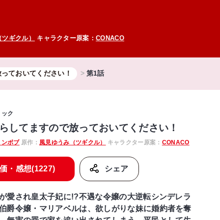
（ツギクル）
キャラクター原案：
CONACO
放っておいてください！
第1話
ミック
らしてますので放っておいてください！
リンボブ
原作：
風見ゆうみ（ツギクル）
キャラクター原案：
CONACO
価・感想(1227)
シェア
が愛され皇太子妃に!?不遇な令嬢の大逆転シンデレラ
伯爵令嬢・マリアベルは、欲しがりな妹に婚約者を奪