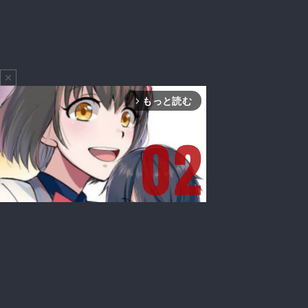
close
もっと読む
arrow_forward_ios
Mute