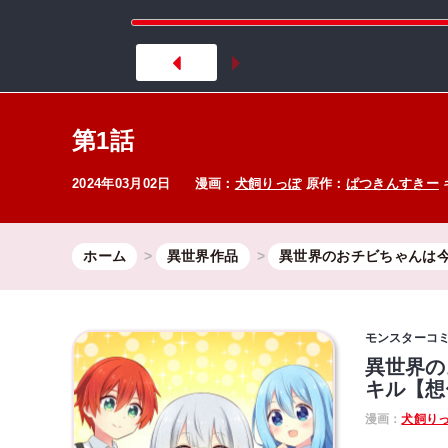
第1話
2024年03月02日
漫画：
犬飼りっぽ
原作：
ぱつきんすきー
ホーム
異世界作品
異世界のおチビちゃんは今
モンスターコ
異世界の
キル【想
漫画：
犬飼り