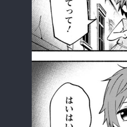
:692.15.691.960:rzdrzd.ydgzwzktg.oi