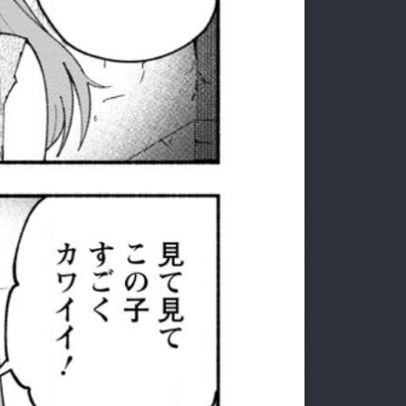
:692.15.691.960:rzdrzd.ydgzwzktg.oi