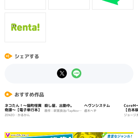
シェアする
おすすめ作品
ネコたん！～猫町怪異
殺し屋、出勤中。
ヘヴンシステム
Core
奇譚～【電子単行本】
【合本
原作：吹宮良治/TapNovel
虚木へず
ZENZO・かるかん
ジョージ
構成：渡邊大輔 絵コン
テ：御手洗直子 原画：デ
ジタル職人STUDIO/大目に
見て