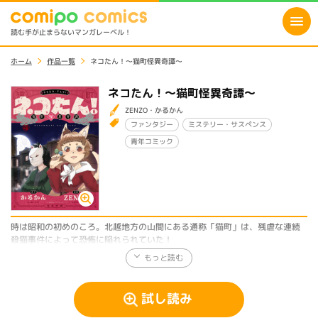
読む手が止まらないマンガレーベル！
ホーム
作品一覧
ネコたん！～猫町怪異奇譚～
ネコたん！～猫町怪異奇譚～
ZENZO・かるかん
ファンタジー
ミステリー・サスペンス
青年コミック
時は昭和の初めのころ。北越地方の山間にある通称「猫町」は、残虐な連続
殺猫事件によって恐怖に陥れられていた！
そんな中、この街の片隅で小さな探偵事務所を営む迷路ソマリ（まよいじそ
まり）のもとに、ある依頼が持ち込まれた――。
依頼主の財部梨杏（さいべりあん）、猫町署捜査一課の雨宮将太（あめみや
試し読み
しょうた）、ホテル「青猫館」に逗留する詩人？サクタロー、そして怪しい
不審猫の龍石李依（たついしりい）。