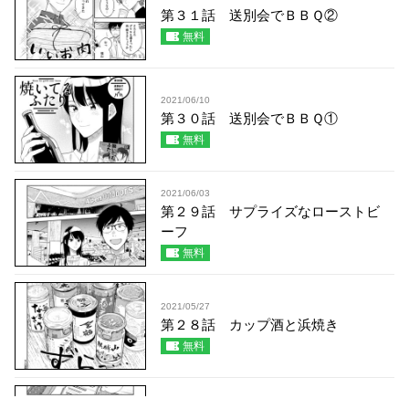
第３１話 送別会でＢＢＱ②
無料
2021/06/10
第３０話 送別会でＢＢＱ①
無料
2021/06/03
第２９話 サプライズなローストビ
ーフ
無料
2021/05/27
第２８話 カップ酒と浜焼き
無料