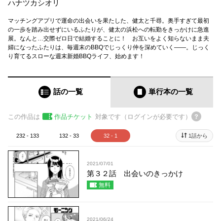
ハナツカシオリ
マッチングアプリで運命の出会いを果たした、健太と千尋。奥手すぎて最初
の一歩を踏み出せずにいるふたりが、健太の浜松への転勤をきっかけに急進
展。なんと…交際ゼロ日で結婚することに！ お互いをよく知らないまま夫
婦になったふたりは、毎週末のBBQでじっくり仲を深めていく――。じっく
り育てるスローな週末新婚BBQライフ、始めます！
話の一覧
単行本
の一覧
この作品は
作品チケット
対象です（ログインが必要です）
232 - 133
132 - 33
32 - 1
1話から
2021/07/01
第３２話 出会いのきっかけ
無料
2021/06/24