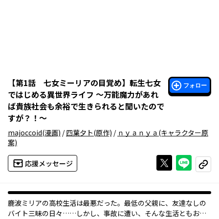
【
第1話 七女ミーリアの目覚め
】
転生七女
フォロー
ではじめる異世界ライフ ～万能魔力があれ
ば貴族社会も余裕で生きられると聞いたので
すが？！～
majoccoid
(漫画)
/
四葉夕ト
(原作)
/
ｎｙａｎｙａ
(キャラクター原
案)
Xで投稿する
ライン
応援メッセージ
コピー
鹿波ミリアの高校生活は最悪だった。最低の父親に、友達なしの
バイト三昧の日々……しかし、事故に遭い、そんな生活ともおさ