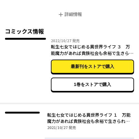
らば！ 気がつくとミリアは異世界転生していた。
詳細情報
転生先は、ど田舎の貧乏貴族の七女ミーリア8歳。
最悪な高校生活よりかはイイよねと思いながら、記憶を掘り下げ
ていくと――転生前と、どっこいどっこいの劣悪環境！
コミックス情報
浮気出戻りの姉の二女からはイビられるし……脳筋父親のせい
2022年10月27日
2022/10/27
発売
で、このままじゃ婚約させられちゃう!?
転生七女ではじめる異世界ライフ ３ 万
せっかく転生したのに、チートなしの魔力なしってどうなってる
能魔力があれば貴族社会も余裕で生きられ
の！
ると聞いたのですが?!
最新刊をストアで購入
1巻をストアで購入
転生七女ではじめる異世界ライフ １ 万能
魔力があれば貴族社会も余裕で生きられる
と聞いたのですが?!
2021年10月27日
2021/10/27
発売