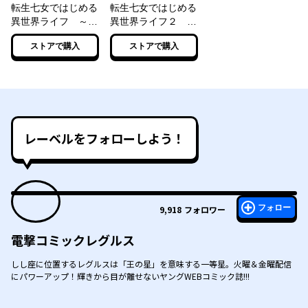
転生七女ではじめる
転生七女ではじめる
異世界ライフ ～万
異世界ライフ２ 万
能魔力があれば貴族
能魔力があれば学院
ストアで購入
ストアで購入
社会も余裕で生きら
生活も余裕で送れる
れると聞いたのです
と思ったのですが?!
が？！～
【電子特典付き】
レーベルをフォローしよう！
フォロー
9,918
フォロワー
電撃コミックレグルス
しし座に位置するレグルスは「王の星」を意味する一等星。火曜＆金曜配信
にパワーアップ！輝きから目が離せないヤングWEBコミック誌!!!