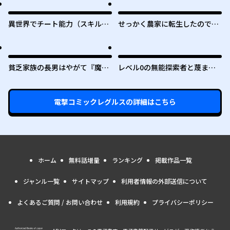
異世界でチート能力（スキル）
せっかく農家に転生したので勇
を手にした俺は、現実世界をも
者は目指しません
無双する ～レベルアップは人生
を変えた～
貧乏家族の長男はやがて『魔
レベル0の無能探索者と蔑まれ
王』に成り上がる
ても実は世界最強です ～探索ラ
ンキング1位は謎の人～
電撃コミックレグルス
の詳細はこちら
ホーム
無料話増量
ランキング
掲載作品一覧
ジャンル一覧
サイトマップ
利用者情報の外部送信について
よくあるご質問 / お問い合わせ
利用規約
プライバシーポリシー