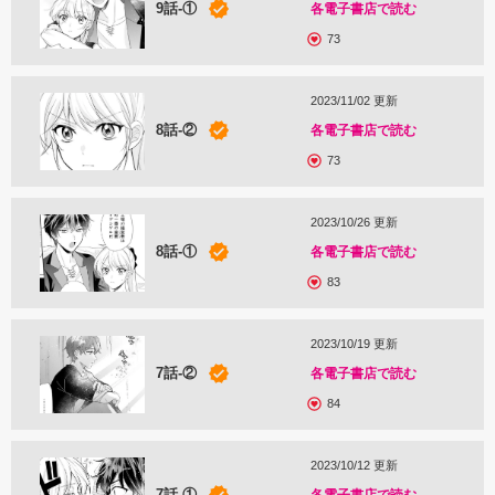
9話-①
各電子書店で読む
73
2023/11/02 更新
8話-②
各電子書店で読む
73
2023/10/26 更新
8話-①
各電子書店で読む
83
2023/10/19 更新
7話-②
各電子書店で読む
84
2023/10/12 更新
7話-①