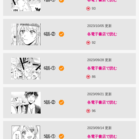
各電子書店で読む
93
2023/10/05 更新
6話-②
各電子書店で読む
92
2023/09/28 更新
6話-①
各電子書店で読む
86
2023/09/21 更新
5話-②
各電子書店で読む
96
2023/09/14 更新
5話-①
各電子書店で読む