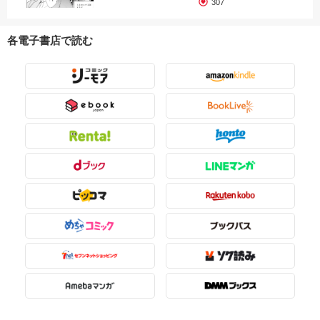
307
各電子書店で読む