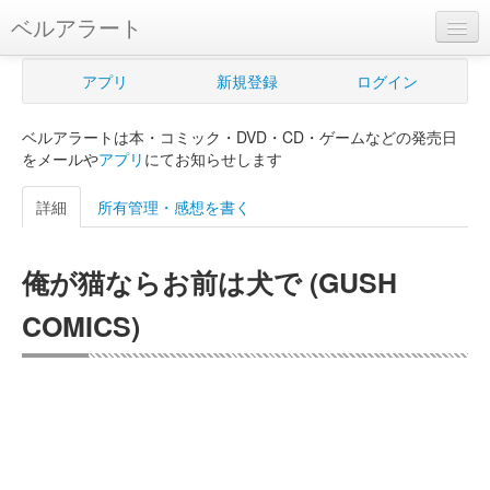
ベルアラート
ベルアラートとは
アプリ
新規登録
ログイン
ヘルプ
ベルアラートは本・コミック・DVD・CD・ゲームなどの発売日
新規登録
をメールや
アプリ
にてお知らせします
ログイン
詳細
所有管理・感想を書く
Myカレンダー
俺が猫ならお前は犬で (GUSH
購入管理
COMICS)
Myシェルフ
プレミアム