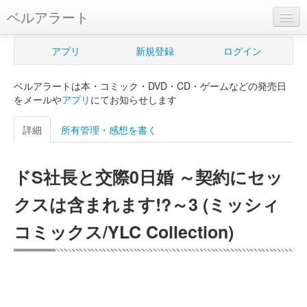
ベルアラート
ベルアラートとは
アプリ
新規登録
ログイン
ヘルプ
ベルアラートは本・コミック・DVD・CD・ゲームなどの発売日
新規登録
をメールや
アプリ
にてお知らせします
ログイン
詳細
所有管理・感想を書く
Myカレンダー
ドS社長と交際0日婚 ～契約にセッ
購入管理
クスは含まれます!?～3 (ミッシィ
Myシェルフ
コミックス/YLC Collection)
プレミアム