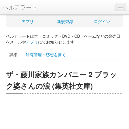
ベルアラート
ベルアラートとは
アプリ
新規登録
ログイン
ヘルプ
ベルアラートは本・コミック・DVD・CD・ゲームなどの発売日
新規登録
をメールや
アプリ
にてお知らせします
ログイン
詳細
所有管理・感想を書く
Myカレンダー
ザ・藤川家族カンパニー 2 ブラッ
購入管理
ク婆さんの涙 (集英社文庫)
Myシェルフ
プレミアム