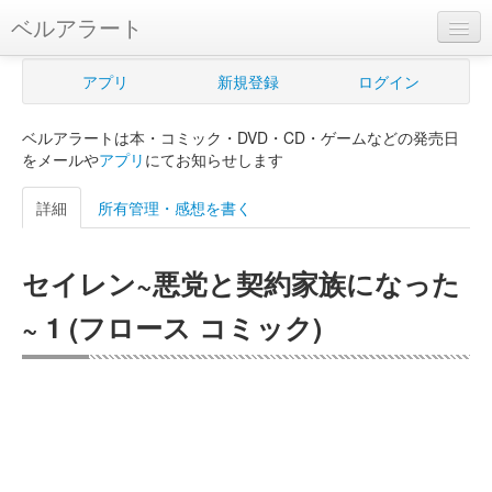
ベルアラート
ベルアラートとは
アプリ
新規登録
ログイン
ヘルプ
ベルアラートは本・コミック・DVD・CD・ゲームなどの発売日
新規登録
をメールや
アプリ
にてお知らせします
ログイン
詳細
所有管理・感想を書く
Myカレンダー
セイレン~悪党と契約家族になった
購入管理
~ 1 (フロース コミック)
Myシェルフ
プレミアム