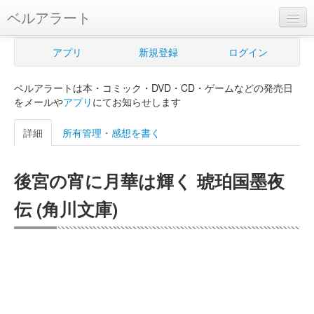
ベルアラート
ベルアラートとは
アプリ
新規登録
ログイン
ヘルプ
ベルアラートは本・コミック・DVD・CD・ゲームなどの発売日
新規登録
をメールや
アプリ
にてお知らせします
ログイン
詳細
所有管理・感想を書く
Myカレンダー
後宮の宵に月華は輝く 琥珀国墨夜
購入管理
伝 (角川文庫)
Myシェルフ
プレミアム