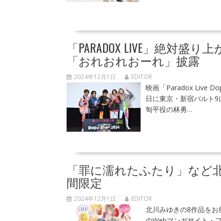
「PARADOX LIVE」絶
「おれおれおーれ」披露
2024年12月1日
EDITOR
映画「Paradox Live 
日に東京・新宿バルト9
匋平役の林勇…
「罪に濡れたふたり」など
間限定
2024年12月1日
EDITOR
北川みゆきの8作品をお
のWebマンガサイト・フ