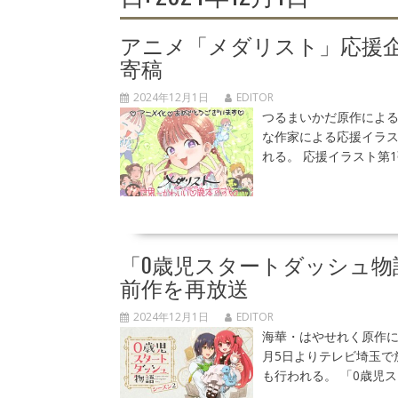
アニメ「メダリスト」応援企
寄稿
2024年12月1日
EDITOR
つるまいかだ原作による
な作家による応援イラスト
れる。 応援イラスト第
「0歳児スタートダッシュ物
前作を再放送
2024年12月1日
EDITOR
海華・はやせれく原作に
月5日よりテレビ埼玉で
も行われる。 「0歳児