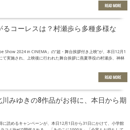
READ MORE
対盛り上がるコーレスは？村瀬歩ら多種多様な
Dope Show 2024 in CINEMA」の“超・舞台挨拶付き上映”が、本日12月1
にて実施され、上映後に行われた舞台挨拶に燕夏準役の村瀬歩、神林
READ MORE
北川みゆきの8作品がお得に、本日から期
得に読めるキャンペーンが、本日12月1日から31日にかけて、小学館
ラコミlike!で開催される。 「あのこに1000％」「今宵もお待ちして