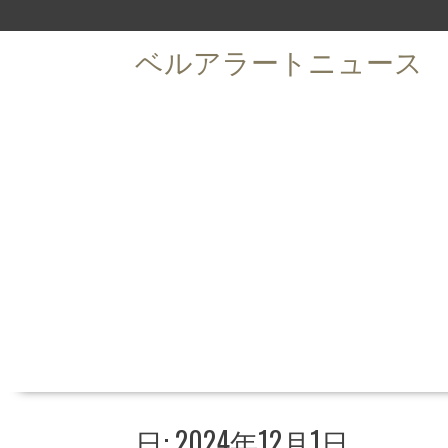
S
k
ベルアラートニュース
i
p
t
o
c
o
n
t
e
n
t
日: 2024年12月1日