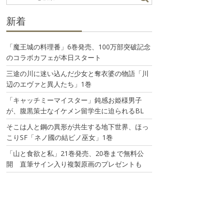
新着
「魔王城の料理番」6巻発売、100万部突破記念
のコラボカフェが本日スタート
三途の川に迷い込んだ少女と奪衣婆の物語「川
辺のエヴァと異人たち」1巻
「キャッチミーマイスター」鈍感お姫様男子
が、腹黒策士なイケメン留学生に迫られるBL
そこは人と鋼の異形が共生する地下世界、ほっ
こりSF「ネノ國の結ビノ巫女」1巻
「山と食欲と私」21巻発売、20巻まで無料公
開 直筆サイン入り複製原画のプレゼントも