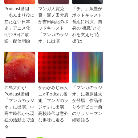
Podcast番組
マンガ大賞受
「チ。」魚豊が
「あんまり役に
賞・泥ノ田犬彦
ポッドキャスト
立たない日本
が吉田尚記のポ
番組に出演、自
史」アニメ化、
ッドキャスト
身の“挑戦”とそ
6月29日に放
「マンガのラジ
れを支えた“応
送・配信開始
オ」に出演
援”は
西島大介が
かわかみじゅん
「マンガのラジ
Podcast番組
こがPodcast番
オ」に篠原健太
「マンガのラジ
組「マンガのラ
が登場、作品作
オ」に出演、中
ジオ」に出演、
りやデビュー前
高生時代から現
高校時代は意外
のサラリーマン
在の活動まで迫
な趣味に走る
経験語る
る