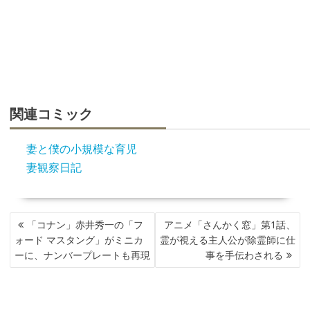
関連コミック
妻と僕の小規模な育児
妻観察日記
投
「コナン」赤井秀一の「フ
アニメ「さんかく窓」第1話、
稿
ォード マスタング」がミニカ
霊が視える主人公が除霊師に仕
ナ
ーに、ナンバープレートも再現
事を手伝わされる
ビ
ゲ
ー