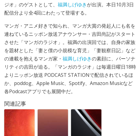
ジオ」のゲストとして、
福満しげゆき
が出演。本日10月3日
配信分より全4回にわたって登場する。
マンガ・アニメ好きで知られ、マンガ大賞の発起人にも名を
連ねているニッポン放送アナウンサー・吉田尚記がスタート
させた「マンガのラジオ」。福満の出演回では、自身の家族
を題材とした「妻と僕の小規模な育児」「妻観察日記」など
の連載を抱えるマンガ家・
福満しげゆき
の素顔に、パーソナ
リティの吉田が迫る。「マンガのラジオ」は毎週日曜日18時
よりニッポン放送 PODCAST STATIONで配信されているほ
か、poddog、Apple Music、Spotify、Amazon Musicなど
各Podcastアプリでも展開中だ。
関連記事