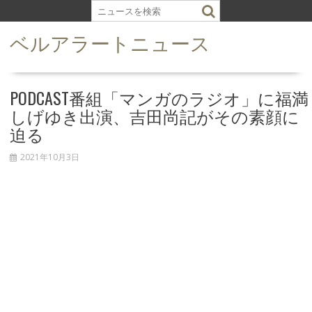
S
k
ベルアラートニュース
i
p
t
o
PODCAST番組「マンガのラジオ」に福満
c
しげゆき出演、吉田尚記がその素顔に
o
迫る
n
t
2021年10月3日
e
n
t