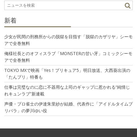
シ
ョ
ン
新着
少女が民間の刑務所からの脱獄を目指す「脱獄のカザリヤ」シーモ
アで全巻無料
俺様社長とのオフィスラブ「MONSTERの甘い牙」コミックシーモ
アで全巻無料
TOKYO MXで映画「Yes！プリキュア5」明日放送、大西葵出演の
「たんプリ」特番も
仕事は完璧なのに恋に不器用な上司のギャップに惹かれる“純情じ
れキュンラブ”新連載
声優・プロ雀士の伊達朱里紗が結婚、代表作に「アイドルタイムプ
リパラ」の夢川ゆい役