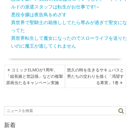
ルドの派遣スタッフは転生がお仕事です!～
悪役令嬢は夜告鳥をめざす
異世界で聖騎士の箱推ししてたら尊みが過ぎて聖女にな
ってた
異世界転生して魔女になったのでスローライフを送りた
いのに魔王が逃してくれません
投
コミックELMOが1周年、
悠久の時を生きるサキュバスと
稿
「組長娘と世話係」などの複製
男たちの交わりを描く「渇望す
ナ
原画当たるキャンペーン実施
る果実」1巻
ビ
ゲ
ー
シ
ョ
ン
新着