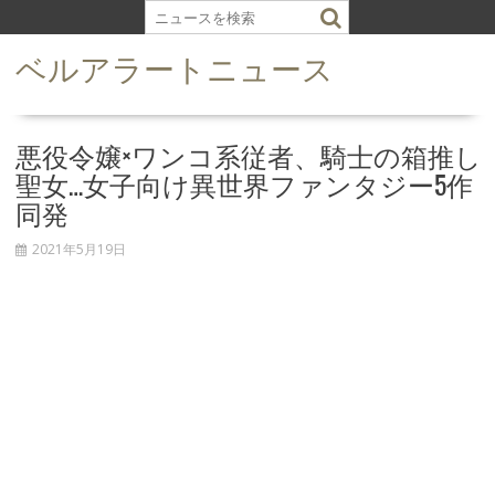
S
k
ベルアラートニュース
i
p
t
o
悪役令嬢×ワンコ系従者、騎士の箱推し
c
聖女…女子向け異世界ファンタジー5作
o
同発
n
t
2021年5月19日
e
n
t