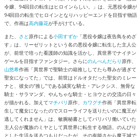
令嬢、94回目の転生はヒロインらしい。」は、元悪役令嬢が
94回目の転生でヒロインとなりハッピーエンドを目指す物語
で、作画は
高内藤花
が手がけている。
また、
さと
原作による
小田すずか
「悪役令嬢は夜告鳥をめざ
す」は、リーゼリットという名の悪役令嬢に転生した主人公
が、前世で培った看護師の知識を活かし、異世界でナイチン
ゲールを目指すファンタジー。さらに
のんべんだらり
原作、
山悠希
作画「異世界で聖騎士の箱推ししてたら尊みが過ぎて
聖女になってた」では、前世はドルオタだった聖女のミレー
ナと、彼女の“推し”である誠実な騎士・アレクシス、無骨な
騎士・サラマンダ、やんちゃな騎士・ヒヨウとの交流の日々
が描かれる。加えて
マチバリ
原作、
カワグチ
作画「異世界転
生して魔女になったのでスローライフを送りたいのに魔王が
逃してくれません」は、敏腕秘書としてバリバリ働いていた
主人公が魔族のミヤとして異世界に転生する物語。のんびり
とした生活を送るつもりだったが、その有能さから魔王城で