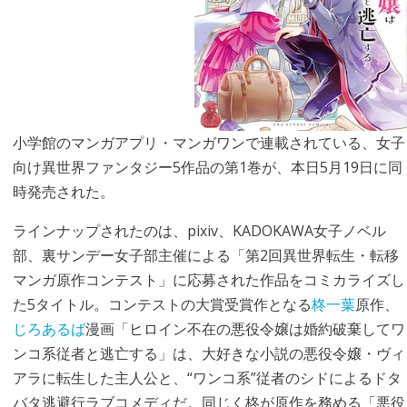
小学館のマンガアプリ・マンガワンで連載されている、女子
向け異世界ファンタジー5作品の第1巻が、本日5月19日に同
時発売された。
ラインナップされたのは、pixiv、KADOKAWA女子ノベル
部、裏サンデー女子部主催による「第2回異世界転生・転移
マンガ原作コンテスト」に応募された作品をコミカライズし
た5タイトル。コンテストの大賞受賞作となる
柊一葉
原作、
じろあるば
漫画「ヒロイン不在の悪役令嬢は婚約破棄してワ
ンコ系従者と逃亡する」は、大好きな小説の悪役令嬢・ヴィ
アラに転生した主人公と、“ワンコ系”従者のシドによるドタ
バタ逃避行ラブコメディだ。同じく柊が原作を務める「悪役