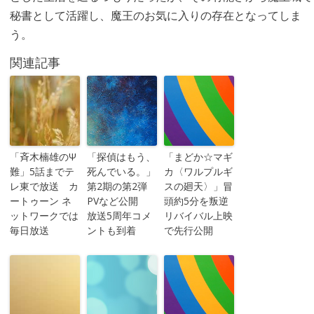
秘書として活躍し、魔王のお気に入りの存在となってしま
う。
関連記事
「斉木楠雄のΨ
「探偵はもう、
「まどか☆マギ
難」5話までテ
死んでいる。」
カ〈ワルプルギ
レ東で放送 カ
第2期の第2弾
スの廻天〉」冒
ートゥーン ネ
PVなど公開
頭約5分を叛逆
ットワークでは
放送5周年コメ
リバイバル上映
毎日放送
ントも到着
で先行公開