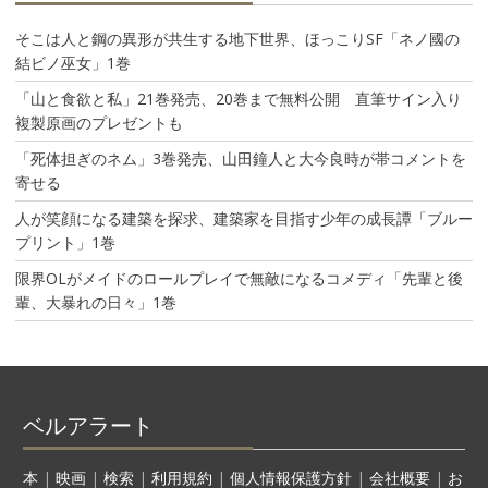
そこは人と鋼の異形が共生する地下世界、ほっこりSF「ネノ國の
結ビノ巫女」1巻
「山と食欲と私」21巻発売、20巻まで無料公開 直筆サイン入り
複製原画のプレゼントも
「死体担ぎのネム」3巻発売、山田鐘人と大今良時が帯コメントを
寄せる
人が笑顔になる建築を探求、建築家を目指す少年の成長譚「ブルー
プリント」1巻
限界OLがメイドのロールプレイで無敵になるコメディ「先輩と後
輩、大暴れの日々」1巻
ベルアラート
本
|
映画
|
検索
|
利用規約
|
個人情報保護方針
|
会社概要
|
お