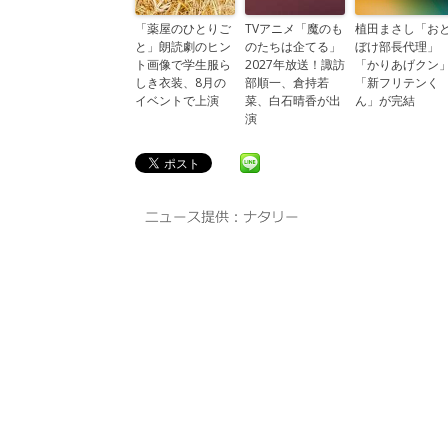
「薬屋のひとりご
TVアニメ「魔のも
植田まさし「お
と」朗読劇のヒン
のたちは企てる」
ぼけ部長代理」
ト画像で学生服ら
2027年放送！諏訪
「かりあげクン
しき衣装、8月の
部順一、倉持若
「新フリテンく
イベントで上演
菜、白石晴香が出
ん」が完結
演