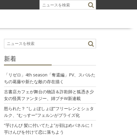
新着
「リゼロ」4th season「奪還編」PV、スバルた
ちの葛藤や新たな敵の存在描く
古書店カフェが舞台の物語＆詐欺師と狐憑き少
女の怪異ファンタジー、姉プチW新連載
怒られた？ “しょぼしょぼ”フリーレンとシュタ
ルク、“むっすー”フェルンがプライズ化
“芋けんぴ 髪に付いてたよ”が顔はめパネルに！
芋けんぴを付けて恋に落ちよう