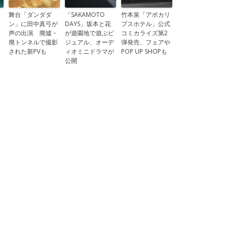
と
舞台「ダンダダ
「SAKAMOTO
竹本泉「アポカリ
ン」に田中真弓が
DAYS」坂本と花
プスホテル」公式
」
声の出演 廃墟・
が遊園地で遊ぶビ
コミカライズ第2
廃トンネルで撮影
ジュアル、オーデ
弾発売、フェアや
された新PVも
ィオミニドラマが
POP UP SHOPも
公開