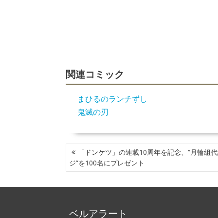
関連コミック
まひるのランチずし
鬼滅の刃
投
「ドンケツ」の連載10周年を記念、“月輪組
稿
ジ”を100名にプレゼント
ナ
ビ
ゲ
ー
ベルアラート
シ