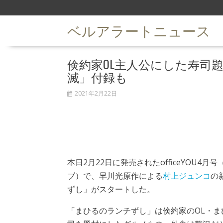
S
k
ベルアラートニュース
i
p
t
倹約家OL主人公にした寿司題材
o
c
滅」付録も
o
n
2021年2月22日
t
e
n
t
本日2月22日に発売されたofficeYOU4
ブ）で、早川光原作による
村上ジュンコ
の
ずし」がスタートした。
「まひるのランチずし」は倹約家のOL・ま