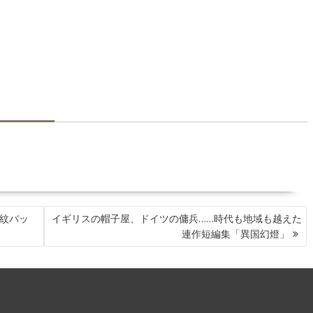
代紋バッ
イギリスの帽子屋、ドイツの傭兵……時代も地域も越えた
連作短編集「異国幻燈」