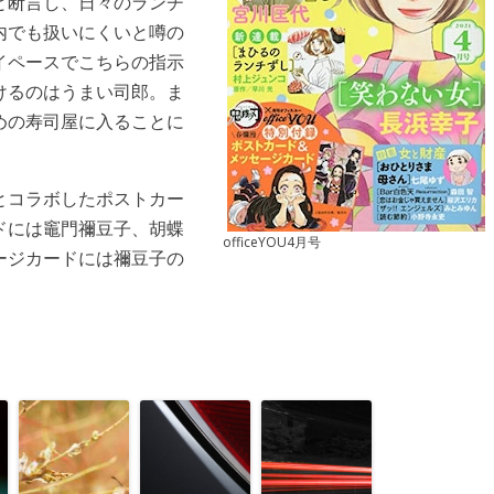
と断言し、日々のランチ
内でも扱いにくいと噂の
イペースでこちらの指示
けるのはうまい司郎。ま
めの寿司屋に入ることに
とコラボしたポストカー
ドには竈門禰豆子、胡蝶
officeYOU4月号
ージカードには禰豆子の