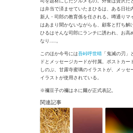
司を題材にしたグルメもの。外食は贅沢だ
は弁当で済ませていたまひるは、ある日社
新人・司郎の教育係を任される。噂通りマ
はあまり聞かないながらも、顧客と打ち解
ひるはそんな司郎にランチに誘われ、お高
なり……。
このほか今号には
吾峠呼世晴
「鬼滅の刃」
ドとメッセージカードが付属。ポストカー
しのぶ、甘露寺蜜璃のイラストが、メッセ
イラストが使用されている。
※禰豆子の禰はネに爾が正式表記。
関連記事