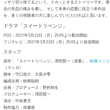
ッサリ切り捨てるという、スカッとするストーリーです。過
去の失恋の痛みを癒し、そして未来の恋愛に役立つ本作品
を、多くの視聴者の方に楽しんでいただければと思います。
ドラマ「スイートリベンジ」
FOD：2021年3月22日（月）25:05より配信開始
フジテレビ：2021年3月22日（月）25:05より放送開始
スタッフ
原作：「スイートリベンジ」澤田賢一（原案）、
柏屋コッコ
（マンガ）
脚本：守口悠介、大原夕季
編成企画：枝根聡樹
企画・プロデュース：野村和生
プロデューサー：澤田賢一
演出：中前勇児
制作協力：俳優座