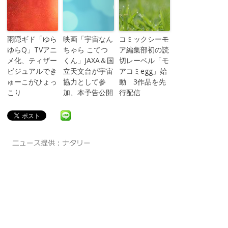
雨隠ギド「ゆら
映画「宇宙なん
コミックシーモ
ゆらQ」TVアニ
ちゃら こてつ
ア編集部初の読
メ化、ティザー
くん」JAXA＆国
切レーベル「モ
ビジュアルでき
立天文台が宇宙
アコミegg」始
ゅーこがひょっ
協力として参
動 3作品を先
こり
加、本予告公開
行配信