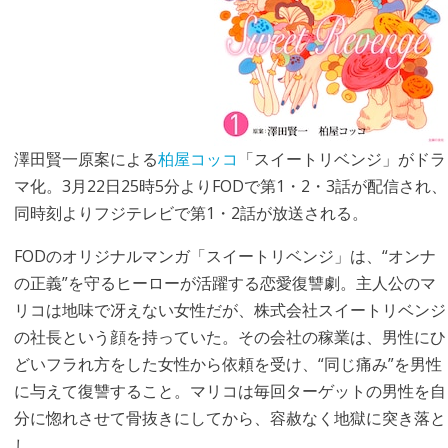
澤田賢一原案による
柏屋コッコ
「スイートリベンジ」がドラ
マ化。3月22日25時5分よりFODで第1・2・3話が配信され、
同時刻よりフジテレビで第1・2話が放送される。
FODのオリジナルマンガ「スイートリベンジ」は、“オンナ
の正義”を守るヒーローが活躍する恋愛復讐劇。主人公のマ
リコは地味で冴えない女性だが、株式会社スイートリベンジ
の社長という顔を持っていた。その会社の稼業は、男性にひ
どいフラれ方をした女性から依頼を受け、“同じ痛み”を男性
に与えて復讐すること。マリコは毎回ターゲットの男性を自
分に惚れさせて骨抜きにしてから、容赦なく地獄に突き落と
し……。