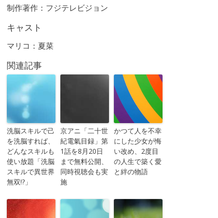
制作著作：フジテレビジョン
キャスト
マリコ：夏菜
関連記事
洗脳スキルで己
京アニ「二十世
かつて人を不幸
を洗脳すれば、
紀電氣目録」第
にした少女が悔
どんなスキルも
1話を8月20日
い改め、2度目
使い放題「洗脳
まで無料公開、
の人生で築く愛
スキルで異世界
同時視聴会も実
と絆の物語
無双!?」
施