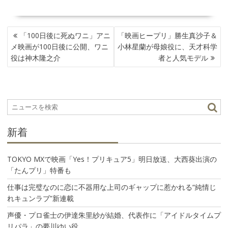
投
「100日後に死ぬワニ」アニ
「映画ヒープリ」勝生真沙子＆
稿
メ映画が100日後に公開、ワニ
小林星蘭が母娘役に、天才科学
ナ
役は神木隆之介
者と人気モデル
ビ
ゲ
ー
シ
ョ
ン
新着
TOKYO MXで映画「Yes！プリキュア5」明日放送、大西葵出演の
「たんプリ」特番も
仕事は完璧なのに恋に不器用な上司のギャップに惹かれる“純情じ
れキュンラブ”新連載
声優・プロ雀士の伊達朱里紗が結婚、代表作に「アイドルタイムプ
リパラ」の夢川ゆい役