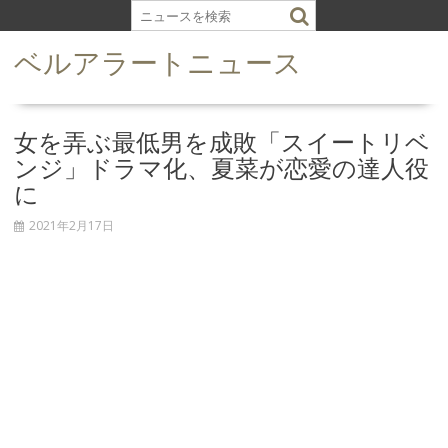
S
k
ベルアラートニュース
i
p
t
o
女を弄ぶ最低男を成敗「スイートリベ
c
ンジ」ドラマ化、夏菜が恋愛の達人役
o
に
n
t
2021年2月17日
e
n
t