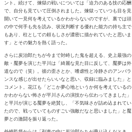
ント。続けて、煉獄の戦いについては「迫力のある技の応酬
で、自分も見ていて圧倒されました。煉獄っていつも目を見
開いて一見何を考えているかわからないのですが、裏では頭
の中で何手も先を読み、状況判断する優れた能力の持ち主で
もあり、柱としての頼もしさが濃密に描かれていたと思いま
す」とその魅力を熱く語った。
さらに炭治郎たちが今まで対峙した鬼を超える、史上最強の
敵・魘夢を演じた平川は「綺麗な見た目に反して、魘夢は外
道なので（笑）。彼の歪さとか、嗜虐性と冷静さのアンバラ
ンスな感じが出せたらいいなと思い、収録に臨みました」と
コメント。花江も「どこか夢心地というか何を考えているの
かわからない怖さが平川さんの演技から伝わってきました」
と平川が演じる魘夢を絶賛し、「不気味さが詰め込まれてい
たので、戦っていてものすごい強敵だなと思いました」と魘
夢との激闘を振り返った。
外崎監督からは「列車の中に炭治郎たちが乗り込んだとき