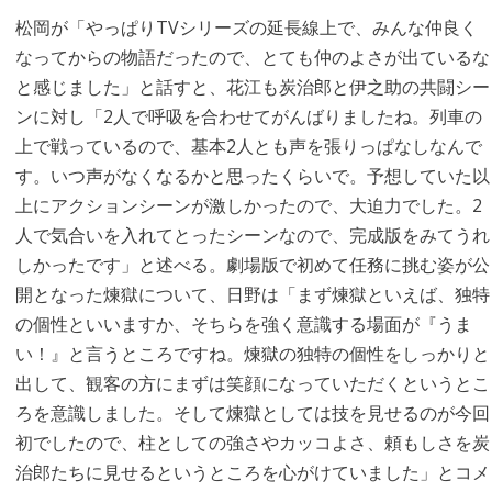
松岡が「やっぱりTVシリーズの延長線上で、みんな仲良く
なってからの物語だったので、とても仲のよさが出ているな
と感じました」と話すと、花江も炭治郎と伊之助の共闘シー
ンに対し「2人で呼吸を合わせてがんばりましたね。列車の
上で戦っているので、基本2人とも声を張りっぱなしなんで
す。いつ声がなくなるかと思ったくらいで。予想していた以
上にアクションシーンが激しかったので、大迫力でした。2
人で気合いを入れてとったシーンなので、完成版をみてうれ
しかったです」と述べる。劇場版で初めて任務に挑む姿が公
開となった煉獄について、日野は「まず煉獄といえば、独特
の個性といいますか、そちらを強く意識する場面が『うま
い！』と言うところですね。煉獄の独特の個性をしっかりと
出して、観客の方にまずは笑顔になっていただくというとこ
ろを意識しました。そして煉獄としては技を見せるのが今回
初でしたので、柱としての強さやカッコよさ、頼もしさを炭
治郎たちに見せるというところを心がけていました」とコメ