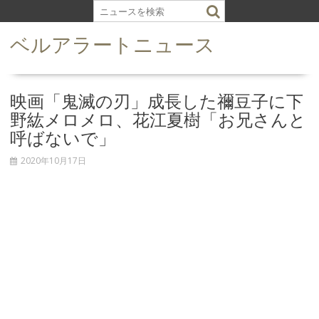
S
k
ベルアラートニュース
i
p
t
o
映画「鬼滅の刃」成長した禰豆子に下
c
野紘メロメロ、花江夏樹「お兄さんと
o
呼ばないで」
n
t
2020年10月17日
e
n
t