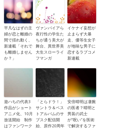
平凡なはずの主
ヴァンパイアら
イケナイ妄想が
婦が恋と離婚の
夜行性の学生た
止まらず大暴
間で揺れ動く、
ちが通う美大が
走、優等生女子
新連載「それで
舞台、異世界美
が地味な男子に
も離婚しません
大生スローライ
恋するラブコメ
か？」
フマンガ
新連載
遊ハちの代表3
「とらドラ！」
安倍晴明は凄腕
作品がショート
サントラ＆ベス
の医者？晴明と
アニメ化、10月
トアルバムのサ
男装の武士
放送開始 制作
ブスク配信開
が“呪い”を医術
はファンワーク
始、原作20周年
で解決するファ