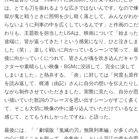
は、とても刀を振れるような広さではないんです。なので煉
獄が鬼と戦うときに照明を少し暗く落として、みんながわか
らないように列車の中を広くしているんです」と作画のこだ
わりも。主題歌を担当したLiSAは、映画について「始まった
途端に、皆が返ってきた！という感覚になり、ひと泣きしま
した（笑）。楽しく戦いに向かっているシーンで笑って、最
後に向かっていくにつれて、皆さんが魂を吹き込んだキャラ
クターや素晴らしい映像・BGMに没頭して、完全に涙して
しまいました」と熱弁する。「炎」に対しては「何度も原作
を読み返して、梶浦（由記）さんに自分の想いを伝えたりし
ながら制作させていただきました。実際に見たら、自分が思
い描いていた歌詞のフレーズを思い出すシーンがすごく多く
て、そこも大切に映像の中に盛り込んでいただけているなと
感じて、とてもうれしかったですね」と語った。
最後には、「「劇場版『鬼滅の刃』無限列車編」が多くの人
の心に届くことを願って、全集中！」という花江の声を合図