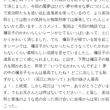
て演じました。今回の魘夢はひどい夢や幸せな夢につけこん
で炭治郎たちを追い込む血鬼術を使っているので、より炭治
郎としては怒りの気持ちが無限列車では爆発していたんじゃ
ないかと思います」とコメント。鬼頭は「今回の物語では、
禰豆子のかわいらしいシーンがとてもいっぱいあって、とに
かくかわいく演じました。でも、禰豆子が寝ている皆を起こ
すシーンでは、禰豆子がいなかったらどうなっていたかわか
らないくらい素晴らしい活躍を見せていましたし、禰豆子の
成長もすごく感じられましたね」と話す。下野は禰豆子の魅
力を聞かれると、即答で「いつでもかわいいんですよ！ 夢
の中の禰豆子ちゃんは最高でしたね！ どこに出ししても恥
ずかしくない！ （花江に向かって）お宅の妹さん最高
よ！」と絶賛。しかし花江は「いやー、ありがとうございま
す。でもお兄さんとは呼ばないでください！」と返し、炭治
郎と善逸のような息の合った掛け合いに会場からは笑いが起
こった。