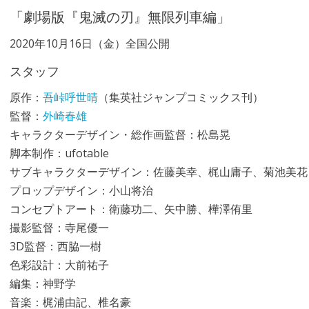
「劇場版『鬼滅の刃』無限列車編」
2020年10月16日（金）全国公開
スタッフ
原作：
吾峠呼世晴
（集英社ジャンプコミックス刊）
監督：
外崎春雄
キャラクターデザイン・総作画監督：松島晃
脚本制作：ufotable
サブキャラクターデザイン：佐藤美幸、梶山庸子、菊池美花
プロップデザイン：小山将治
コンセプトアート：衛藤功二、矢中勝、樺澤侑里
撮影監督：寺尾優一
3D監督：西脇一樹
色彩設計：大前祐子
編集：神野学
音楽：梶浦由記、椎名豪