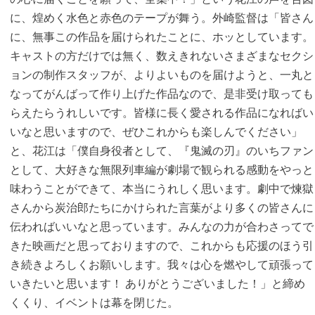
に、煌めく水色と赤色のテープが舞う。外崎監督は「皆さん
に、無事この作品を届けられたことに、ホッとしています。
キャストの方だけでは無く、数えきれないさまざまなセクシ
ョンの制作スタッフが、よりよいものを届けようと、一丸と
なってがんばって作り上げた作品なので、是非受け取っても
らえたらうれしいです。皆様に長く愛される作品になればい
いなと思いますので、ぜひこれからも楽しんでください」
と、花江は「僕自身役者として、『鬼滅の刃』のいちファン
として、大好きな無限列車編が劇場で観られる感動をやっと
味わうことができて、本当にうれしく思います。劇中で煉獄
さんから炭治郎たちにかけられた言葉がより多くの皆さんに
伝わればいいなと思っています。みんなの力が合わさってで
きた映画だと思っておりますので、これからも応援のほう引
き続きよろしくお願いします。我々は心を燃やして頑張って
いきたいと思います！ ありがとうございました！」と締め
くくり、イベントは幕を閉じた。