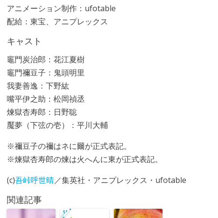
アニメーション制作：ufotable
配給：東宝、アニプレックス
キャスト
竈門炭治郎：花江夏樹
竈門禰豆子：鬼頭明里
我妻善逸：下野紘
嘴平伊之助：松岡禎丞
煉獄杏寿郎：日野聡
魘夢（下弦の壱）：平川大輔
※禰豆子の禰はネに爾が正式表記。
※煉獄杏寿郎の煉は火へんに東が正式表記。
(c)
吾峠呼世晴
／集英社・アニプレックス・ufotable
関連記事