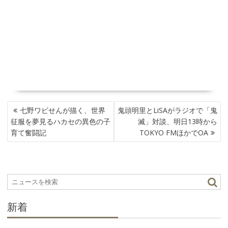
投
七野ワビせんが描く、世界
鬼頭明里とLiSAがラジオで「鬼
稿
征服を夢見るハカセの異色の子
滅」対談、明日13時から
ナ
育て奮闘記
TOKYO FMほかでOA
ビ
ゲ
ー
シ
ョ
ン
新着