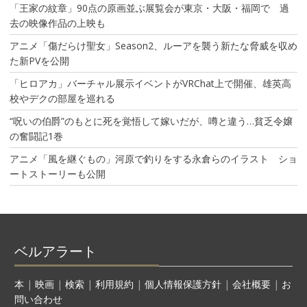
「王家の紋章」90点の原画並ぶ展覧会が東京・大阪・福岡で 過
去の映像作品の上映も
アニメ「傷だらけ聖女」Season2、ルーアを襲う新たな脅威を収め
た新PVを公開
「ヒロアカ」バーチャル展示イベントがVRChat上で開催、雄英高
校やデクの部屋を巡れる
“呪いの伯爵”のもとに死を覚悟して嫁いだが、噂と違う…貧乏令嬢
の奮闘記1巻
アニメ「風を継ぐもの」河原で釣りをする永倉らのイラスト ショ
ートストーリーも公開
ベルアラート
本
|
映画
|
検索
|
利用規約
|
個人情報保護方針
|
会社概要
|
お
問い合わせ