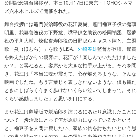
公開記念舞台挨拶が、本日10月17日に東京・TOHOシネマ
ズ六本木ヒルズで開催された。
舞台挨拶には竈門炭治郎役の花江夏樹、竈門禰豆子役の鬼頭
明里、我妻善逸役の下野紘、嘴平伊之助役の松岡禎丞、魘夢
役の平川大輔、煉獄杏寿郎役の日野聡らキャスト陣と、主題
歌「炎（ほむら）」を歌うLiSA、
外崎春雄
監督が登壇。鑑賞
を終えたばかりの観客に、花江が「楽しんでいただけました
か？」と尋ねると、客席から大きな拍手が上がる。それを聞
き、花江は「本当に魂が震えて、心が燃えるような、そんな
映画でしたね。もう言葉じゃ表しきれないような、僕も観た
ときにしばらくうまく歩けないくらい泣いてしまって。それ
くらい感動しました」と思いを口にする。
また花江は劇場版で炭治郎を演じるにあたり意識したことに
ついて「炭治郎にとって何が原動力になっているかという
と、禰豆子を人間に戻したい、家族の仇を討ちたいという思
いで鬼と戦っているので、その気持ちを絶やさないようにし