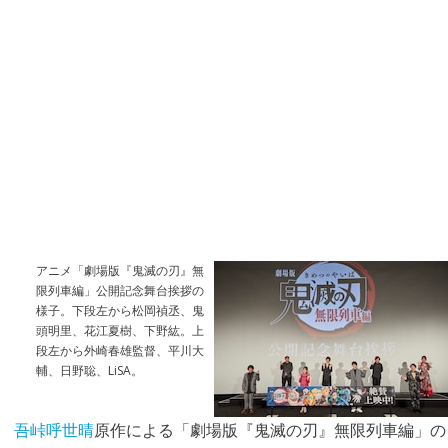
アニメ「劇場版『鬼滅の刃』無
限列車編」公開記念舞台挨拶の
様子。下段左から松岡禎丞、鬼
頭明里、花江夏樹、下野紘。上
段左から外崎春雄監督、平川大
輔、日野聡、LiSA。
吾峠呼世晴
原作による「劇場版『鬼滅の刃』無限列車編」の