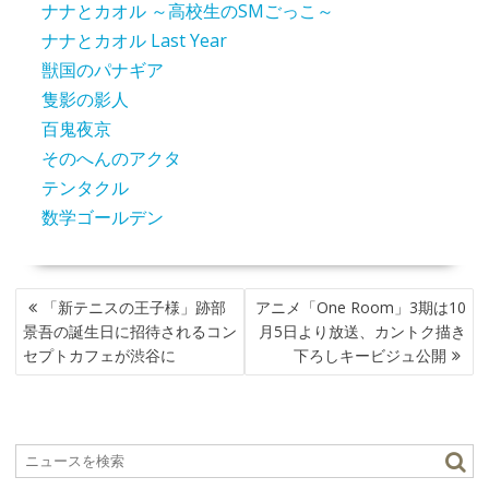
ナナとカオル ～高校生のSMごっこ～
ナナとカオル Last Year
獣国のパナギア
隻影の影人
百鬼夜京
そのへんのアクタ
テンタクル
数学ゴールデン
投
「新テニスの王子様」跡部
アニメ「One Room」3期は10
稿
景吾の誕生日に招待されるコン
月5日より放送、カントク描き
ナ
セプトカフェが渋谷に
下ろしキービジュ公開
ビ
ゲ
ー
シ
ョ