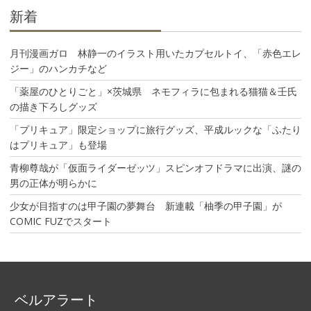
ン
新着
月刊漫画ガロ 林静一のイラスト用いたカプセルトイ、「赤色エレ
ジー」のハンカチなど
「薬屋のひとりごと」×茨城県 ネモフィラに包まれる猫猫＆壬氏
の描き下ろしグッズ
「プリキュア」限定ショップに旅行グッズ、平成ルックな「ふたり
はプリキュア」も登場
青柳尊哉が「仮面ライダーゼッツ」スピンオフドラマに出演、謎の
男の正体が明らかに
少女が目指すのは甲子園の夢舞台 新連載「柚季の甲子園」が
COMIC FUZでスタート
ベルアラート