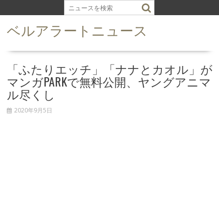
S
k
ベルアラートニュース
i
p
t
o
「ふたりエッチ」「ナナとカオル」が
c
マンガPARKで無料公開、ヤングアニマ
o
ル尽くし
n
t
2020年9月5日
e
n
t