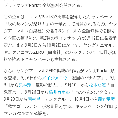
プリ・マンガParkで全話無料公開される。
この企画は、マンガParkの3周年を記念したキャンペーン
「秋の熱マンガ祭り！」の一環として展開されるもの。ヤン
グアニマル（白泉社）の名作8タイトルを全話無料で公開す
る企画の第1弾で、第2弾のラインナップは9月12日に発表予
定だ。また9月5日から10月2日にかけて、ヤングアニマル、
ヤングアニマルZERO（白泉社）のバックナンバー13冊が無
料で読めるキャンペーンも実施される。
さらにヤングアニマルZERO掲載の6作品がマンガParkに順
次登場。9月6日から
メイジメロウ
「獣国のパナギア」、9月
8日から
矢神翔
「隻影の影人」、9月10日から
松本明澄
「百
鬼夜京」、9月26日から
稲井カオル
「そのへんのアクタ」、
9月28日から
岡村星
「テンタクル」、10月1日から
藏丸竜彦
「数学ゴールデン」がお目見えする。キャンペーンの詳細は
マンガParkにて確認を。