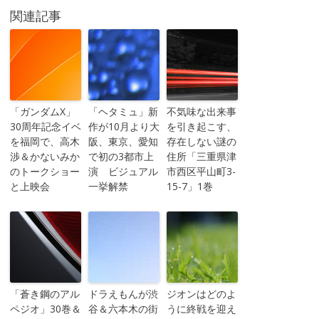
関連記事
「ガンダムX」
「ヘタミュ」新
不気味な出来事
30周年記念イベ
作が10月より大
を引き起こす、
を福岡で、高木
阪、東京、愛知
存在しない謎の
渉＆かないみか
で初の3都市上
住所「三重県津
のトークショー
演 ビジュアル
市西区平山町3-
と上映会
一挙解禁
15-7」1巻
「蒼き鋼のアル
ドラえもんが渋
ジオンはどのよ
ペジオ」30巻＆
谷＆六本木の街
うに終戦を迎え