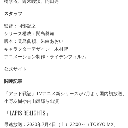
橋李依、鈴木崚汰、内田秀
スタッフ
監督：阿部記之
シリーズ構成：関島眞頼
脚本：関島眞頼、朱白あおい
キャラクターデザイン：木村智
アニメーション制作：ライデンフィルム
公式サイト
関連記事
「アラド戦記」TVアニメ新シリーズが7月より国内初放送、
小野友樹や内山昂輝ら出演
「LAPIS RE:LIGHTS」
最速放送：2020年7月4日（土）22:00～（TOKYO MX、