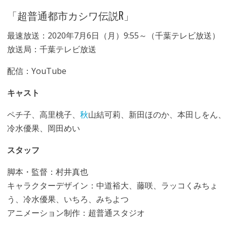
「超普通都市カシワ伝説R」
最速放送：2020年7月6日（月）9:55～（千葉テレビ放送）
放送局：千葉テレビ放送
配信：YouTube
キャスト
ペチ子、高里桃子、
秋
山結可莉、新田ほのか、本田しをん、
冷水優果、岡田めい
スタッフ
脚本・監督：村井真也
キャラクターデザイン：中道裕大、藤咲、ラッコくみちょ
う、冷水優果、いちろ、みちよつ
アニメーション制作：超普通スタジオ