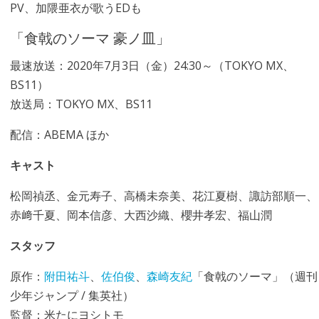
PV、加隈亜衣が歌うEDも
「食戟のソーマ 豪ノ皿」
最速放送：2020年7月3日（金）24:30～（TOKYO MX、
BS11）
放送局：TOKYO MX、BS11
配信：ABEMA ほか
キャスト
松岡禎丞、金元寿子、高橋未奈美、花江夏樹、諏訪部順一、
赤﨑千夏、岡本信彦、大西沙織、櫻井孝宏、福山潤
スタッフ
原作：
附田祐斗
、
佐伯俊
、
森崎友紀
「食戟のソーマ」（週刊
少年ジャンプ / 集英社）
監督：米たにヨシトモ