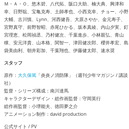
Ｍ・Ａ・Ｏ、悠木碧、八代拓、阪口大助、楠大典、興津和
幸、日野聡、宝亀克寿、土師孝也、小西克幸、チョー、小野
大輔、古川慎、Lynn、河西健吾、大原さやか、金元寿子、
宮野真守、前野智昭、赤尾ひかる、坂本真綾、内山夕実、釘
宮理恵、松岡禎丞、乃村健次、千葉進歩、小林親弘、青山
穣、安元洋貴、山本格、関智一、津田健次郎、櫻井孝宏、島
袋美由利、朝井彩加、千葉翔也、伊藤健太郎、速水奨
スタッフ
原作：
大久保篤
「炎炎ノ消防隊」（週刊少年マガジン / 講談
社）
監督・シリーズ構成：南川達馬
キャラクターデザイン・総作画監督：守岡英行
総作画監督：小堺能夫、徳田夢之介
アニメーション制作：david production
公式サイト
/
PV