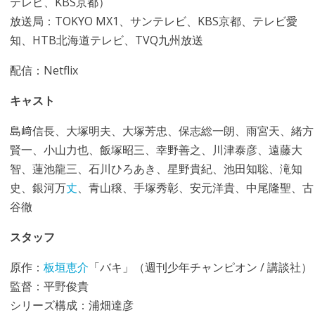
テレビ、KBS京都）
放送局：TOKYO MX1、サンテレビ、KBS京都、テレビ愛
知、HTB北海道テレビ、TVQ九州放送
配信：Netflix
キャスト
島﨑信長、大塚明夫、大塚芳忠、保志総一朗、雨宮天、緒方
賢一、小山力也、飯塚昭三、幸野善之、川津泰彦、遠藤大
智、蓮池龍三、石川ひろあき、星野貴紀、池田知聡、滝知
史、銀河万
丈
、青山穣、手塚秀彰、安元洋貴、中尾隆聖、古
谷徹
スタッフ
原作：
板垣恵介
「バキ」（週刊少年チャンピオン / 講談社）
監督：平野俊貴
シリーズ構成：浦畑達彦