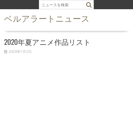
S
k
ベルアラートニュース
i
p
t
o
2020年夏アニメ作品リスト
c
o
2020年7月2日
n
t
e
n
t