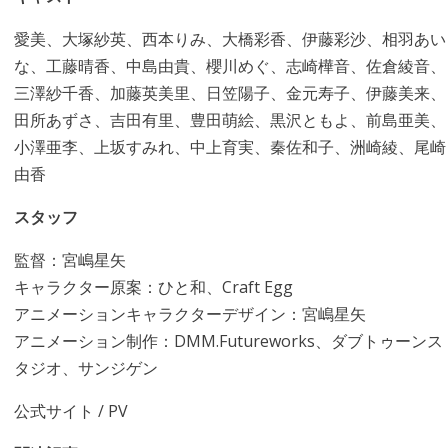
愛美、大塚紗英、西本りみ、大橋彩香、伊藤彩沙、相羽あい
な、工藤晴香、中島由貴、櫻川めぐ、志崎樺音、佐倉綾音、
三澤紗千香、加藤英美里、日笠陽子、金元寿子、伊藤美来、
田所あずさ、吉田有里、豊田萌絵、黒沢ともよ、前島亜美、
小澤亜李、上坂すみれ、中上育実、秦佐和子、洲崎綾、尾崎
由香
スタッフ
監督：宮嶋星矢
キャラクター原案：ひと和、Craft Egg
アニメーションキャラクターデザイン：宮嶋星矢
アニメーション制作：DMM.Futureworks、ダブトゥーンス
タジオ、サンジゲン
公式サイト
/
PV