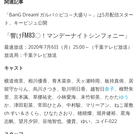
関連記事
「BanG Dream! ガルパ☆ピコ～大盛り～」は5月配信スター
ト、キービジュ公開
「響けFM83〇！マンデーナイトシンフォニー」
最速放送：2020年7月6日（月）25:00～（千葉テレビ放送）
放送局：千葉テレビ放送
キャスト
横道侑里、相川優香、青木菜奈、天ヶ瀬時雨、板持真侑、居
留守かりん、烏川さつき、歌川明日香、越智日
奈子
、榧野朱
里、京本諷、草梛祐史、小林愛海、末竹郁美、たかた
ゆう
か、津田彩菜、常田ひとみ、中村駿、マリーアン、ねこ屋敷
ch すい＆さくら、ひなたさおり、穂積燦、堀井健裕、星海
志帆、望月夕卯、谷地智也、優貴、ゆい、ユイF-022