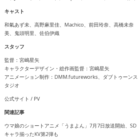
キャスト
和氣あず未、高野麻里佳、Machico、前田玲奈、高橋未奈
美、鬼頭明里、佐伯伊織
スタッフ
監督：宮嶋星矢
キャラクターデザイン・総作画監督：宮嶋星矢
アニメーション制作：DMM.futureworks、ダブトゥーンス
タジオ
公式サイト
/
PV
関連記事
ウマ娘のショートアニメ「うまよん」7月7日放送開始、SD
キャラ揃ったKV第2弾も