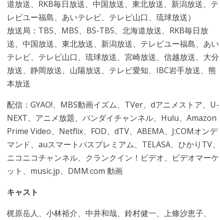
道放送、RKB毎日放送、中国放送、東北放送、新潟放送、テ
レビユー福島、あいテレビ、テレビ山口、琉球放送）
放送局：TBS、MBS、BS-TBS、北海道放送、RKB毎日放
送、中国放送、東北放送、新潟放送、テレビユー福島、あい
テレビ、テレビ山口、琉球放送、宮崎放送、信越放送、大分
放送、静岡放送、山陽放送、テレビ愛知、IBC岩手放送、熊
本放送
配信：GYAO!、MBS動画イズム、TVer、dアニメストア、U-
NEXT、アニメ放題、バンダイチャンネル、Hulu、Amazon
Prime Video、Netflix、FOD、dTV、ABEMA、J:COMオンデ
マンド、auスマートパスプレミアム、TELASA、ひかりTV、
ニコニコチャンネル、クランクイン！ビデオ、ビデオマーケ
ット、music.jp、DMM.com 動画
キャスト
梶原岳人、小林裕介、中井和哉、鈴村健一、上條沙恵子、