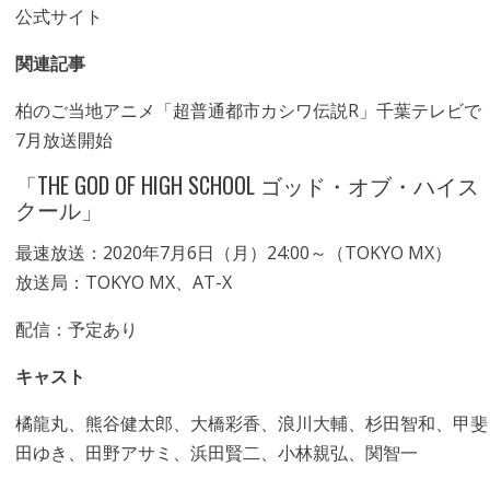
公式サイト
関連記事
柏のご当地アニメ「超普通都市カシワ伝説R」千葉テレビで
7月放送開始
「THE GOD OF HIGH SCHOOL ゴッド・オブ・ハイス
クール」
最速放送：2020年7月6日（月）24:00～（TOKYO MX）
放送局：TOKYO MX、AT-X
配信：予定あり
キャスト
橘龍丸、熊谷健太郎、大橋彩香、浪川大輔、杉田智和、甲斐
田ゆき、田野アサミ、浜田賢二、小林親弘、関智一