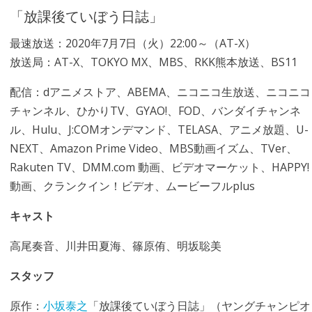
「放課後ていぼう日誌」
最速放送：2020年7月7日（火）22:00～（AT-X）
放送局：AT-X、TOKYO MX、MBS、RKK熊本放送、BS11
配信：dアニメストア、ABEMA、ニコニコ生放送、ニコニコ
チャンネル、ひかりTV、GYAO!、FOD、バンダイチャンネ
ル、Hulu、J:COMオンデマンド、TELASA、アニメ放題、U-
NEXT、Amazon Prime Video、MBS動画イズム、TVer、
Rakuten TV、DMM.com 動画、ビデオマーケット、HAPPY!
動画、クランクイン！ビデオ、ムービーフルplus
キャスト
高尾奏音、川井田夏海、篠原侑、明坂聡美
スタッフ
原作：
小坂泰之
「放課後ていぼう日誌」（ヤングチャンピオ