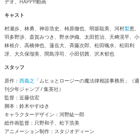
デオ、HAPPY!動画
キャスト
村瀬歩、林勇、神谷浩史、柿原徹也、明坂聡美、河村
梨
恵、
羽多野渉、斎賀みつき、野水伊織、太田哲治、天﨑滉平、小
林裕介、高橋伸也、蓮岳大、斉藤次郎、松田颯水、松田利
冴、大久保瑠美、間島淳司、小田切茜、沢木郁也
スタッフ
原作：
西義之
「ムヒョとロージーの魔法律相談事務所」（週
刊少年ジャンプ / 集英社）
監督：近藤信宏
脚本：鈴木やすゆき
キャラクターデザイン：河野紘一郎
総作画監督：只野和子、松下浩美
アニメーション制作：スタジオディーン