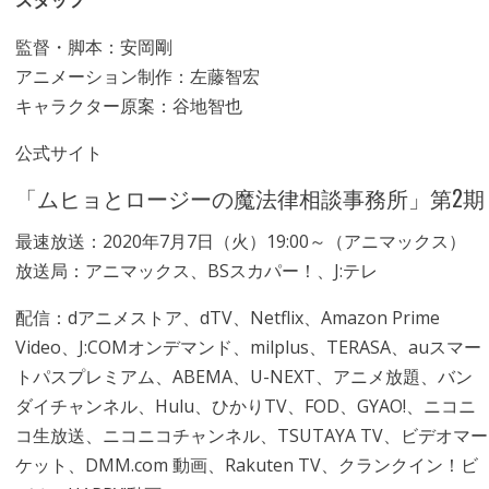
スタッフ
監督・脚本：安岡剛
アニメーション制作：左藤智宏
キャラクター原案：谷地智也
公式サイト
「ムヒョとロージーの魔法律相談事務所」第2期
最速放送：2020年7月7日（火）19:00～（アニマックス）
放送局：アニマックス、BSスカパー！、J:テレ
配信：dアニメストア、dTV、Netflix、Amazon Prime
Video、J:COMオンデマンド、milplus、TERASA、auスマー
トパスプレミアム、ABEMA、U-NEXT、アニメ放題、バン
ダイチャンネル、Hulu、ひかりTV、FOD、GYAO!、ニコニ
コ生放送、ニコニコチャンネル、TSUTAYA TV、ビデオマー
ケット、DMM.com 動画、Rakuten TV、クランクイン！ビ