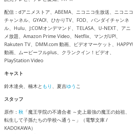
配信：dアニメストア、ABEMA、ニコニコ生放送、ニコニコ
チャンネル、GYAO!、ひかりTV、FOD、バンダイチャンネ
ル、Hulu、J:COMオンデマンド、TELASA、U-NEXT、アニ
メ放題、Amazon Prime Video、Netflix、マンガUP!、
Rakuten TV、DMM.com 動画、ビデオマーケット、HAPPY!
動画、ムービーフルplus、クランクイン！ビデオ、
PlayStation Video
キャスト
鈴木達央、楠木と
もり
、夏吉
ゆう
こ
スタッフ
原作：
秋
「魔王学院の不適合者 ～史上最強の魔王の始祖、
転生して子孫たちの学校へ通う～」（電撃文庫 /
KADOKAWA）