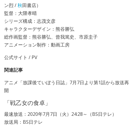
ン烈 /
秋
田書店）
監督：大隈孝晴
シリーズ構成：志茂文彦
キャラクターデザイン：熊谷勝弘
総作画監督：熊谷勝弘、曾我篤史、市原圭子
アニメーション制作：動画工房
公式サイト
/
PV
関連記事
アニメ「放課後ていぼう日誌」7月7日より第1話から放送再
開
「戦乙女の食卓」
最速放送：2020年7月7日（火）24:28～（BS日テレ）
放送局：BS日テレ