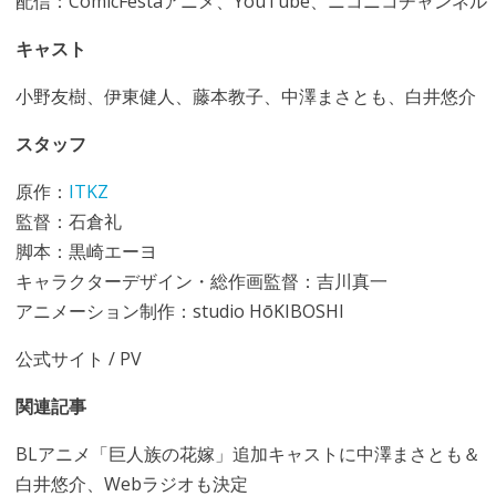
配信：ComicFestaアニメ、YouTube、ニコニコチャンネル
キャスト
小野友樹、伊東健人、藤本教子、中澤まさとも、白井悠介
スタッフ
原作：
ITKZ
監督：石倉礼
脚本：黒崎エーヨ
キャラクターデザイン・総作画監督：吉川真一
アニメーション制作：studio HōKIBOSHI
公式サイト
/
PV
関連記事
BLアニメ「巨人族の花嫁」追加キャストに中澤まさとも＆
白井悠介、Webラジオも決定