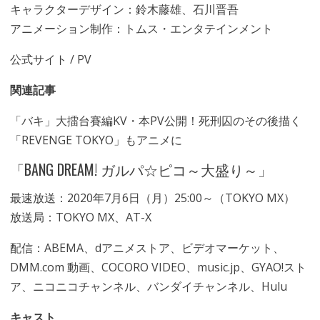
キャラクターデザイン：鈴木藤雄、石川晋吾
アニメーション制作：トムス・エンタテインメント
公式サイト
/
PV
関連記事
「バキ」大擂台賽編KV・本PV公開！死刑囚のその後描く
「REVENGE TOKYO」もアニメに
「BANG DREAM! ガルパ☆ピコ～大盛り～」
最速放送：2020年7月6日（月）25:00～（TOKYO MX）
放送局：TOKYO MX、AT-X
配信：ABEMA、dアニメストア、ビデオマーケット、
DMM.com 動画、COCORO VIDEO、music.jp、GYAO!スト
ア、ニコニコチャンネル、バンダイチャンネル、Hulu
キャスト