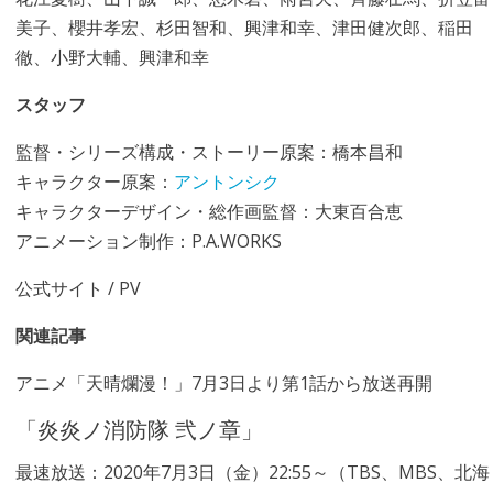
美子、櫻井孝宏、杉田智和、興津和幸、津田健次郎、稲田
徹、小野大輔、興津和幸
スタッフ
監督・シリーズ構成・ストーリー原案：橋本昌和
キャラクター原案：
アントンシク
キャラクターデザイン・総作画監督：大東百合恵
アニメーション制作：P.A.WORKS
公式サイト
/
PV
関連記事
アニメ「天晴爛漫！」7月3日より第1話から放送再開
「炎炎ノ消防隊 弐ノ章」
最速放送：2020年7月3日（金）22:55～（TBS、MBS、北海