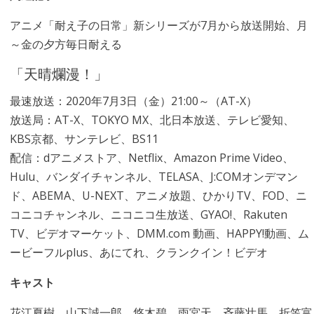
アニメ「耐え子の日常」新シリーズが7月から放送開始、月
～金の夕方毎日耐える
「天晴爛漫！」
最速放送：2020年7月3日（金）21:00～（AT-X）
放送局：AT-X、TOKYO MX、北日本放送、テレビ愛知、
KBS京都、サンテレビ、BS11
配信：dアニメストア、Netflix、Amazon Prime Video、
Hulu、バンダイチャンネル、TELASA、J:COMオンデマン
ド、ABEMA、U-NEXT、アニメ放題、ひかりTV、FOD、ニ
コニコチャンネル、ニコニコ生放送、GYAO!、Rakuten
TV、ビデオマーケット、DMM.com 動画、HAPPY!動画、ム
ービーフルplus、あにてれ、クランクイン！ビデオ
キャスト
花江夏樹、山下誠一郎、悠木碧、雨宮天、斉藤壮馬、折笠富