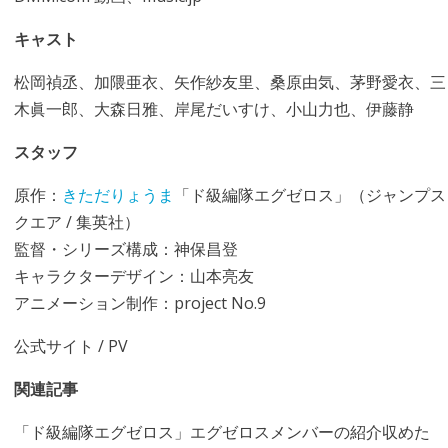
キャスト
松岡禎丞、加隈亜衣、矢作紗友里、桑原由気、茅野愛衣、三
木眞一郎、大森日雅、岸尾だいすけ、小山力也、伊藤静
スタッフ
原作：
きただりょうま
「ド級編隊エグゼロス」（ジャンプス
クエア / 集英社）
監督・シリーズ構成：神保昌登
キャラクターデザイン：山本亮友
アニメーション制作：project No.9
公式サイト
/
PV
関連記事
「ド級編隊エグゼロス」エグゼロスメンバーの紹介収めた