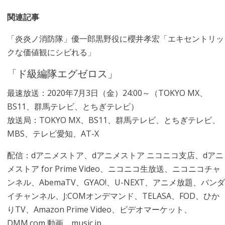
関連記事
「炎炎ノ消防隊」優一郎黒野役に櫻井孝宏「エキセントリッ
クな価値観にシビれる」
「ド級編隊エグゼロス」
最速放送：2020年7月3日（金）24:00～（TOKYO MX、
BS11、群馬テレビ、とちぎテレビ）
放送局：TOKYO MX、BS11、群馬テレビ、とちぎテレビ、
MBS、テレビ愛知、AT-X
配信：dアニメストア、dアニメストア ニコニコ支店、dアニ
メストア for Prime Video、ニコニコ生放送、ニコニコチャ
ンネル、AbemaTV、GYAO!、U-NEXT、アニメ放題、バンダ
イチャンネル、J:COMオンデマンド、TELASA、FOD、ひか
りTV、Amazon Prime Video、ビデオマーケット、
DMM.com 動画、music.jp