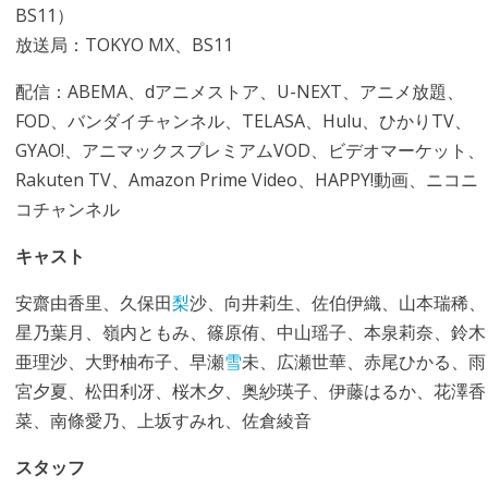
BS11）
放送局：TOKYO MX、BS11
配信：ABEMA、dアニメストア、U-NEXT、アニメ放題、
FOD、バンダイチャンネル、TELASA、Hulu、ひかりTV、
GYAO!、アニマックスプレミアムVOD、ビデオマーケット、
Rakuten TV、Amazon Prime Video、HAPPY!動画、ニコニ
コチャンネル
キャスト
安齋由香里、久保田
梨
沙、向井莉生、佐伯伊織、山本瑞稀、
星乃葉月、嶺内ともみ、篠原侑、中山瑶子、本泉莉奈、鈴木
亜理沙、大野柚布子、早瀬
雪
未、広瀬世華、赤尾ひかる、雨
宮夕夏、松田利冴、桜木夕、奥紗瑛子、伊藤はるか、花澤香
菜、南條愛乃、上坂すみれ、佐倉綾音
スタッフ