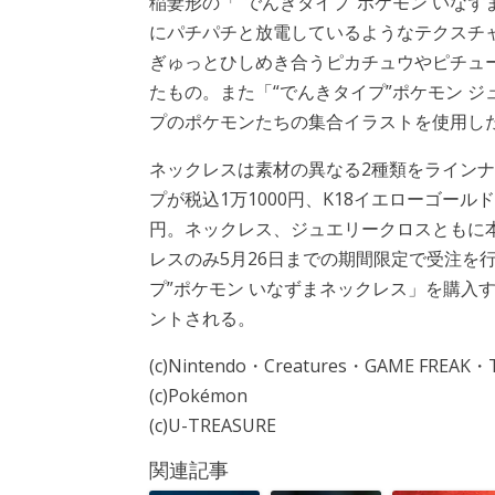
稲妻形の「“でんきタイプ”ポケモン いな
にパチパチと放電しているようなテクスチ
ぎゅっとひしめき合うピカチュウやピチュ
たもの。また「“でんきタイプ”ポケモン 
プのポケモンたちの集合イラストを使用し
ネックレスは素材の異なる2種類をライン
プが税込1万1000円、K18イエローゴール
円。ネックレス、ジュエリークロスともに本
レスのみ5月26日までの期間限定で受注を
プ”ポケモン いなずまネックレス」を購入す
ントされる。
(c)Nintendo・Creatures・GAME FREAK・
(c)Pokémon
(c)U-TREASURE
関連記事