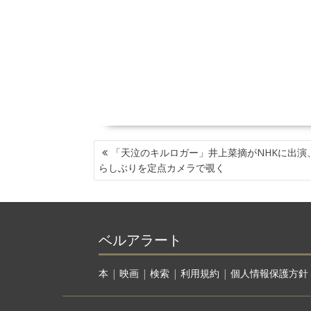
投
「天泣のキルロガー」井上菜摘がNHKに出演
稿
らしぶりを定点カメラで覗く
ナ
ビ
ゲ
ー
ベルアラート
シ
ョ
ン
本
|
映画
|
検索
|
利用規約
|
個人情報保護方針