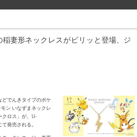
の稲妻形ネックレスがビリッと登場、ジ
などでんきタイプのポケ
ケモン いなずまネックレ
ークロス」が、U-
プにて発売される。