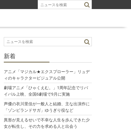
新着
アニメ「マジカル★エクスプローラー」リュデ
ィのキャラクタービジュアル公開
劇場アニメ「ひゃくえむ。」1周年記念でリバ
イバル上映、全国6劇場で9月に実施
声優の衣川里佳が一般人と結婚、主な出演作に
「ゾンビランドサガ」ゆうぎり役など
異形が見えるせいで不幸な人生を歩んできた少
女が転生し、その力を求める人と出会う