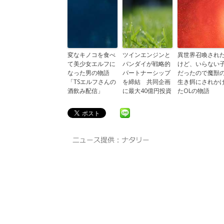
変なキノコを食べ
ツインエンジンと
異世界召喚され
て美少女エルフに
バンダイが戦略的
けど、いらない
なった男の物語
パートナーシップ
だったので魔獣
「TSエルフさんの
を締結 共同企画
生き餌にされか
酒飲み配信」
に最大40億円投資
たOLの物語