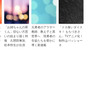
た
「お姉ちゃんの翠
元勇者のアラサー
「ドカ食いダイス
子
くん」切ない片思
教師、教え子と異
キ！ もちづきさ
の
いの始まり描く特
世界へ 現勇者の
ん」TVアニメ化！
け
報 久間田琳加、
生徒たちを密かに
制作はパッショー
松本怜生が出演
導く新連載
ネ