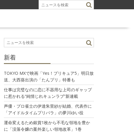
新着
TOKYO MXで映画「Yes！プリキュア5」明日放
送、大西葵出演の「たんプリ」特番も
仕事は完璧なのに恋に不器用な上司のギャップ
に惹かれる“純情じれキュンラブ”新連載
声優・プロ雀士の伊達朱里紗が結婚、代表作に
「アイドルタイムプリパラ」の夢川ゆい役
運命変えるため銀貨1枚から不毛な領地を豊か
に「没落令嬢の案外楽しい領地改革」1巻