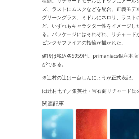
種類。リチャードモデルはトップにアール
ズ、ラストにムスクなどを配合、正義モデ
グリーングラス、ミドルにネロリ、ラスト
ど、いずれもキャラクター性をイメージし
る。パッケージにはそれぞれ、リチャード
ピンクサファイアの指輪が描かれた。
値段は税込各5959円。primaniacs
ができる。
※辻村の辻は一点しんにょうが正式表記。
(c)辻村七子／集英社・宝石商リチャード
関連記事