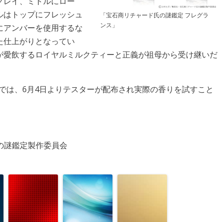
グレイ、ミドルにロー
ルはトップにフレッシュ
「宝石商リチャード氏の謎鑑定 フレグラ
ンス」
にアンバーを使用するな
た仕上がりとなってい
が愛飲するロイヤルミルクティーと正義が祖母から受け継いだ
銀座本店では、6月4日よりテスターが配布され実際の香りを試すこと
氏の謎鑑定製作委員会