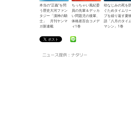
本当の“正義”を問
ちっちゃい風紀委
幼なじみの死を
う歴史大河ファン
員の先輩＆デッカ
ぐためタイムリ
タジー「瀆神の騎
い問題児の後輩、
プを繰り返す夏
士」 月刊ヤンマ
体格差百合コメデ
語「八月のタイ
ガ新連載
ィ1巻
マシン」1巻