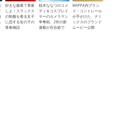
防
好きな服着て青春
椋木ななつのコメ
MAPPA内ブラン
ー
しよ！スラックス
ディ＆コスプレイ
ド・コントレール
物
の制服を着る女子
ヤーのカメラマン
が手がけた、ナミ
ム
に恋する女の子の
争奪戦、2作の新
ックスのブランド
青春物語
連載が百合姫で
ムービー公開