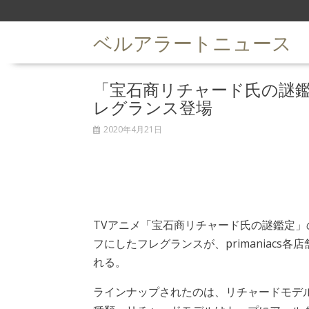
S
k
ベルアラートニュース
i
p
t
「宝石商リチャード氏の謎
o
c
レグランス登場
o
n
2020年4月21日
t
e
n
t
TVアニメ「宝石商リチャード氏の謎鑑定」
フにしたフレグランスが、primaniacs各
れる。
ラインナップされたのは、リチャードモデ