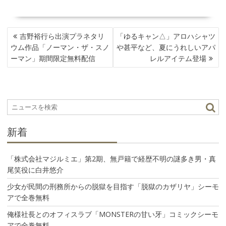
投
吉野裕行ら出演プラネタリ
「ゆるキャン△」アロハシャツ
稿
ウム作品「ノーマン・ザ・スノ
や甚平など、夏にうれしいアパ
ナ
ーマン」期間限定無料配信
レルアイテム登場
ビ
ゲ
ー
シ
ョ
ン
新着
「株式会社マジルミエ」第2期、無戸籍で経歴不明の謎多き男・真
尾笑役に白井悠介
少女が民間の刑務所からの脱獄を目指す「脱獄のカザリヤ」シーモ
アで全巻無料
俺様社長とのオフィスラブ「MONSTERの甘い牙」コミックシーモ
アで全巻無料