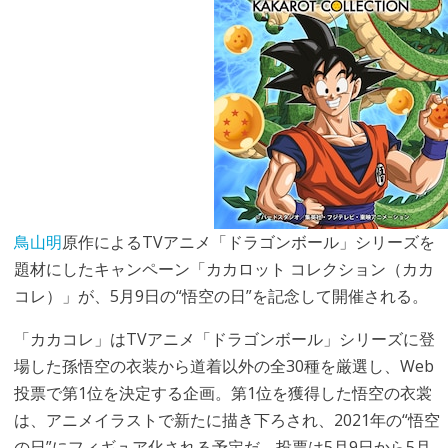
鳥山明
原作によるTVアニメ「ドラゴンボール」シリーズを
題材にしたキャンペーン「カカロット コレクション（カカ
コレ）」が、5月9日の“悟空の日”を記念して開催される。
「カカコレ」はTVアニメ「ドラゴンボール」シリーズに登
場した孫悟空の衣装から道着以外の全30種を厳選し、Web
投票で第1位を決定する企画。第1位を獲得した悟空の衣裳
は、アニメイラストで新たに描き下ろされ、2021年の“悟空
の日”にフィギュア化される予定だ。投票は5月9日から5月