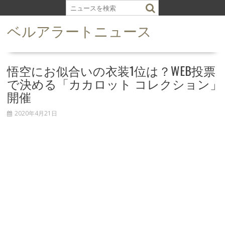
S
k
ベルアラートニュース
i
p
t
o
悟空にお似合いの衣装1位は？WEB投票
c
で決める「カカロット コレクション」
o
開催
n
t
2020年4月21日
e
n
t