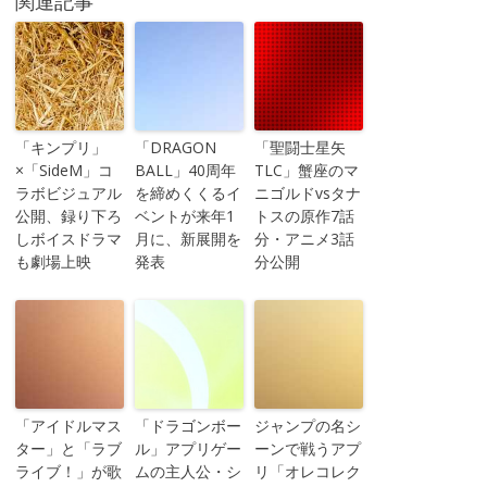
関連記事
「キンプリ」
「DRAGON
「聖闘士星矢
×「SideM」コ
BALL」40周年
TLC」蟹座のマ
ラボビジュアル
を締めくくるイ
ニゴルドvsタナ
公開、録り下ろ
ベントが来年1
トスの原作7話
しボイスドラマ
月に、新展開を
分・アニメ3話
も劇場上映
発表
分公開
「アイドルマス
「ドラゴンボー
ジャンプの名シ
ター」と「ラブ
ル」アプリゲー
ーンで戦うアプ
ライブ！」が歌
ムの主人公・シ
リ「オレコレク