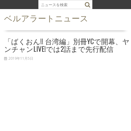
S
k
ベルアラートニュース
i
p
t
o
「ばくおん!! 台湾編」別冊YCで開幕、ヤ
c
ンチャンLIVE!では2話まで先行配信
o
n
2019年11月5日
t
e
n
t