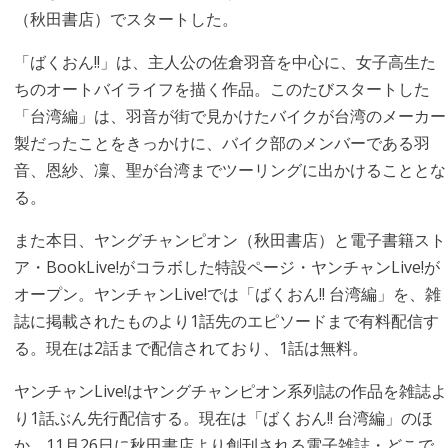
（秋田書店）でスタートした。
「ばくおん!!」は、主人公の佐倉羽音を中心に、女子高生た
ちのオートバイライフを描く作品。このたびスタートした
「台湾編」は、羽音が街で見かけたバイクが台湾のメーカー
製だったことをきっかけに、バイク部のメンバーである羽
音、恩紗、凜、聖が台湾までツーリングに出かけることとな
る。
また本日、ヤングチャンピオン（秋田書店）と電子書籍スト
ア・BookLive!がコラボした特設ページ・ヤンチャンLive!が
オープン。ヤンチャンLive!では「ばくおん!! 台湾編」を、雑
誌に掲載されたものより1話先のエピソードまで有料配信す
る。現在は2話まで配信されており、1話は無料。
ヤンチャンLive!はヤングチャンピオン系列誌の作品を雑誌よ
り1話ぶん先行配信する。現在は「ばくおん!! 台湾編」のほ
か、11月26日に秋田書店より創刊される電子雑誌・どこで