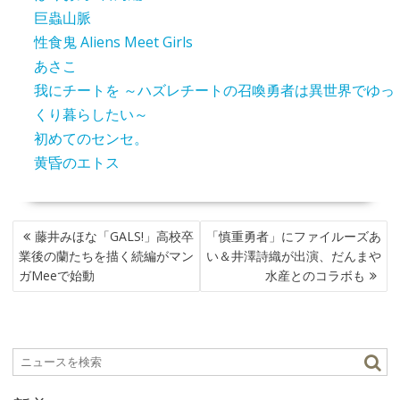
巨蟲山脈
性食鬼 Aliens Meet Girls
あさこ
我にチートを ～ハズレチートの召喚勇者は異世界でゆっ
くり暮らしたい～
初めてのセンセ。
黄昏のエトス
投
藤井みほな「GALS!」高校卒
「慎重勇者」にファイルーズあ
稿
業後の蘭たちを描く続編がマン
い＆井澤詩織が出演、だんまや
ナ
ガMeeで始動
水産とのコラボも
ビ
ゲ
ー
シ
ョ
ン