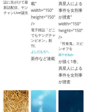
誌に先がけて最
載"
異星人による
新話配信、ヤン
width="150"
事件を女刑事
チャンLive!誕生
height="150"
が捜査"
/>
width="150"
電子雑誌「どこ
height="150"
でもヤングチャ
/>
ンピオン」創
「性食鬼」スピ
刊、
ンオフを
よしだもろへ
或十せねか
新作など連載
が描く1巻、
異星人による
事件を女刑事
が捜査