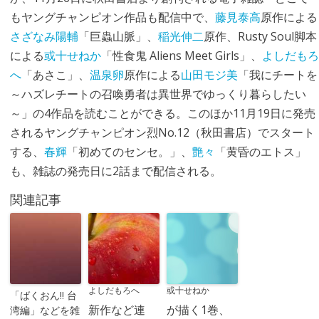
もヤングチャンピオン作品も配信中で、
藤見泰高
原作による
さざなみ陽輔
「巨蟲山脈」、
稲光伸二
原作、Rusty Soul脚本
による
或十せねか
「性食鬼 Aliens Meet Girls」、
よしだもろ
へ
「あさこ」、
温泉卵
原作による
山田モジ美
「我にチートを
～ハズレチートの召喚勇者は異世界でゆっくり暮らしたい
～」の4作品を読むことができる。このほか11月19日に発売
されるヤングチャンピオン烈No.12（秋田書店）でスタート
する、
春輝
「初めてのセンセ。」、
艶々
「黄昏のエトス」
も、雑誌の発売日に2話まで配信される。
関連記事
よしだもろへ
或十せねか
「ばくおん!! 台
新作など連
が描く1巻、
湾編」などを雑