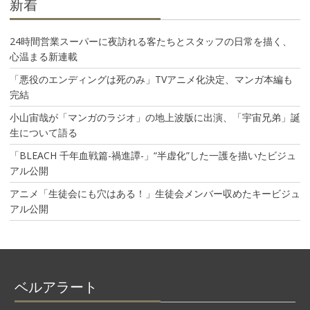
新着
24時間営業スーパーに夜訪れる客たちとスタッフの日常を描く、
心温まる新連載
「悪役のエンディングは死のみ」TVアニメ化決定、マンガ本編も
完結
小山宙哉が「マンガのラジオ」の地上波版に出演、「宇宙兄弟」誕
生について語る
「BLEACH 千年血戦篇-禍進譚-」“半虚化”した一護を描いたビジュ
アル公開
アニメ「生徒会にも穴はある！」生徒会メンバー収めたキービジュ
アル公開
ベルアラート