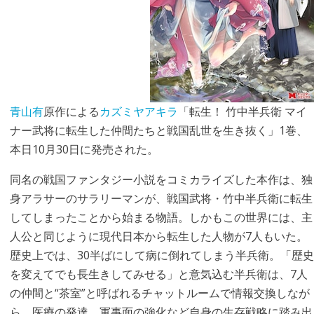
青山有
原作による
カズミヤアキラ
「転生！ 竹中半兵衛 マイ
ナー武将に転生した仲間たちと戦国乱世を生き抜く」1巻、
本日10月30日に発売された。
同名の戦国ファンタジー小説をコミカライズした本作は、独
身アラサーのサラリーマンが、戦国武将・竹中半兵衛に転生
してしまったことから始まる物語。しかもこの世界には、主
人公と同じように現代日本から転生した人物が7人もいた。
歴史上では、30半ばにして病に倒れてしまう半兵衛。「歴史
を変えてでも長生きしてみせる」と意気込む半兵衛は、7人
の仲間と“茶室”と呼ばれるチャットルームで情報交換しなが
ら、医療の発達、軍事面の強化など自身の生存戦略に踏み出