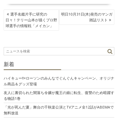
投
選手名鑑片手に研究の
明日10月31日(木)発売のマンガ
稿
日々！テリー山本が描くプロ野
雑誌リスト
ナ
球選手の情報戦「メイカン」
ビ
ゲ
ー
シ
ョ
ン
新着
ハイキュー!!×ローソンのみんなでぐんぐんキャンペーン、オリジナ
ル商品＆グッズ登場
友人に裏切られた闇落ち令嬢が魔王の娘に転生、復讐のため暗躍す
る物語1巻
「光が死んだ夏」舞台の千秋楽公演とTVアニメ全12話がABEMAで
無料放送