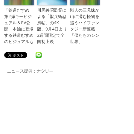
「鉄道むすめ」
川尻善昭監督に
獣人の三兄妹が
第2弾キービジ
よる「獣兵衛忍
山に潜む怪物を
ュアル＆PV公
風帖」の4K
追うハイファン
開 本編に登場
版、9月4日より
タジー新連載
する鉄道むすめ
2週間限定で全
「僕たちのシン
のビジュアルも
国初上映
世界」