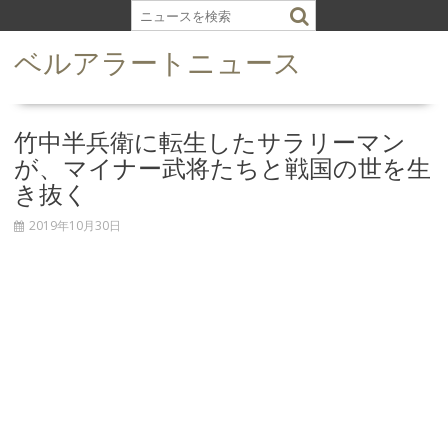
S
k
ベルアラートニュース
i
p
t
o
竹中半兵衛に転生したサラリーマン
c
が、マイナー武将たちと戦国の世を生
o
き抜く
n
t
2019年10月30日
e
n
t