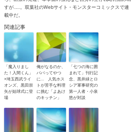
すが……。双葉社のWebサイト・モンスターコミックスで連
載中だ。
関連記事
「魔入りまし
俺がなるのか、
「七つの海に囲
た！入間くん」
パパってやつ
まれて」刊行記
×埼玉西武ライ
に… 人気ホス
念、黒井緑とロ
オンズ、黒田崇
トが苦手な料理
シア軍事研究の
矢が始球式に登
に挑む「よあけ
第一人者・小泉
場
のキッチン」
悠が対談