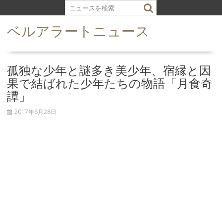
S
k
ベルアラートニュース
i
p
t
o
孤独な少年と謎多き美少年、宿縁と因
c
果で結ばれた少年たちの物語「月食奇
o
譚」
n
t
2017年6月28日
e
n
t