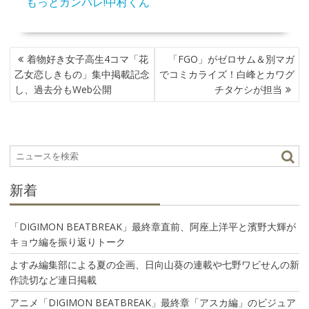
もっとガンバレ!中村くん
投
着物好き女子高生4コマ「花
「FGO」がゼロサム＆別マガ
稿
乙女恋しきもの」集中掲載記念
でコミカライズ！白峰とカワグ
ナ
し、過去分もWeb公開
チタケシが担当
ビ
ゲ
ー
シ
ョ
ン
新着
「DIGIMON BEATBREAK」最終章直前、阿座上洋平と濱野大輝が
キョウ編を振り返りトーク
よすみ編集部による夏の企画、日向山葵の連載や七野ワビせんの新
作読切など連日掲載
アニメ「DIGIMON BEATBREAK」最終章「アスカ編」のビジュア