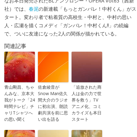
なお本日発売されたBLアンソロジー・OPERA Vol.63（茜新
社）では、
春泥
の新連載「もっとガンバレ！中村くん」がス
タート。変わり者で粘着質の高校生・中村と、中村の思い
人・広瀬を描くコメディ「ガンバレ！中村くん!!」の続編
で、ついに友達になった2人の関係が描かれている。
関連記事
青山剛昌、ちゃ
佐倉綾音が
「追放された商
んみな、京本大
Snow Man佐久
人は金の力で世
我がトーク「24
間大介のラジオ
界を救う」TV
時間テレビ」チ
に初出演、朗読
アニメ化、コミ
ャリTシャツへ
劇共演を前に思
カライズも本日
の思い聞く
い出を語る
スタート