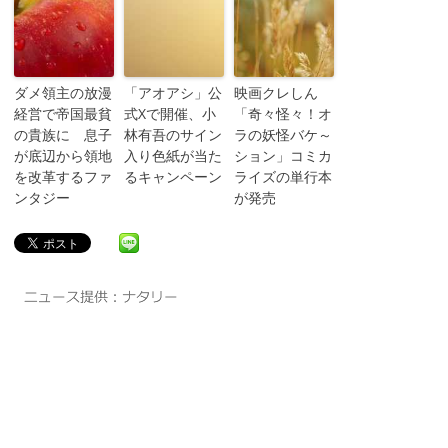
ダメ領主の放漫
「アオアシ」公
映画クレしん
経営で帝国最貧
式Xで開催、小
「奇々怪々！オ
の貴族に 息子
林有吾のサイン
ラの妖怪バケ～
が底辺から領地
入り色紙が当た
ション」コミカ
を改革するファ
るキャンペーン
ライズの単行本
ンタジー
が発売