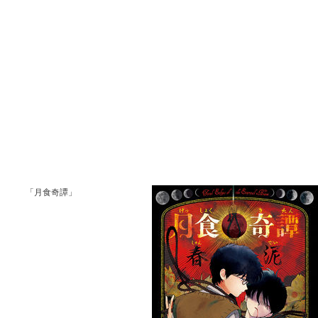
「月食奇譚」