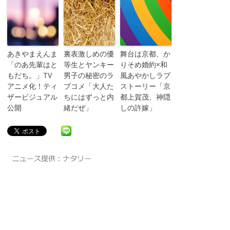
あきやまえんま
裏表激しめの優
舞台は京都、か
「のあ先輩はと
等生とヤンキー
りそめ婚約×和
もだち。」TV
男子の秘密のラ
風あやかしラブ
アニメ化！ティ
ブコメ「大人た
ストーリー「京
ザービジュアル
ちにはずっと内
都上賀茂、神隠
公開
緒だぜ」
しの許嫁」