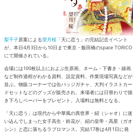
梨千子
原案による
望月桜
「天に恋う」の完結記念イベント
が、本日4月3日から10日まで東京・飯田橋のspace TORICO
にて開催されている。
会場には100枚以上におよぶ生原画、ネーム・下書き・線画
など制作過程がわかる資料、設定資料、作業現場写真などが
並ぶ。物販コーナーでは缶バッジガチャ、大判イラストカー
ドセットなどのグッズが販売され、来場者には日替わりで描
き下ろしペーパーをプレゼント。入場料は無料となる。
「天に恋う」は現代から中華風の異世界・紹（シャオ）に迷
い込んでしまった女子高生・鈴花が、紹の皇帝・高星（ガオ
シン）と恋に落ちるラブロマンス。完結17巻は4月1日に発