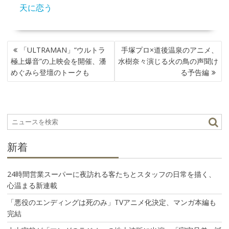
天に恋う
投
「ULTRAMAN」“ウルトラ
手塚プロ×道後温泉のアニメ、
稿
極上爆音”の上映会を開催、潘
水樹奈々演じる火の鳥の声聞け
ナ
めぐみら登壇のトークも
る予告編
ビ
ゲ
ー
シ
ョ
ン
新着
24時間営業スーパーに夜訪れる客たちとスタッフの日常を描く、
心温まる新連載
「悪役のエンディングは死のみ」TVアニメ化決定、マンガ本編も
完結