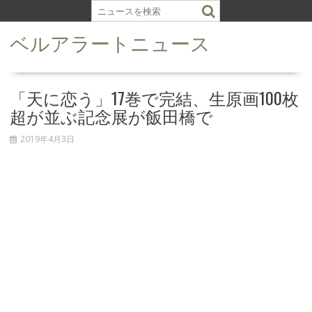
S
k
ベルアラートニュース
i
p
t
o
「天に恋う」17巻で完結、生原画100枚
c
超が並ぶ記念展が飯田橋で
o
n
2019年4月3日
t
e
n
t