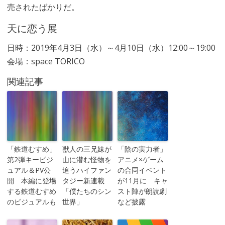
売されたばかりだ。
天に恋う展
日時：2019年4月3日（水）～4月10日（水）12:00～19:00
会場：space TORICO
関連記事
「鉄道むすめ」
獣人の三兄妹が
「陰の実力者」
第2弾キービジ
山に潜む怪物を
アニメ×ゲーム
ュアル＆PV公
追うハイファン
の合同イベント
開 本編に登場
タジー新連載
が11月に キャ
する鉄道むすめ
「僕たちのシン
スト陣が朗読劇
のビジュアルも
世界」
など披露